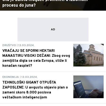
procesu do juna?
DRUŠTVO
13.03.2024.
VRAĆAJU SE SPORNI HEKTARI
MANASTIRU VISOKI DEČANI: Zbog ovog
zemljišta digla se cela Evropa, stiže li
konačan rasplet?
EKONOMIJA
13.03.2024.
TEHNOLOŠKI GIGANT OTPUŠTA
ZAPOSLENE: U avgustu objavio plan o
zameni skoro 8.000 poslova
veštačkom inteligencijom