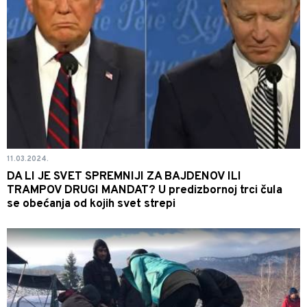
11.03.2024.
DA LI JE SVET SPREMNIJI ZA BAJDENOV ILI
TRAMPOV DRUGI MANDAT? U predizbornoj trci čula
se obećanja od kojih svet strepi