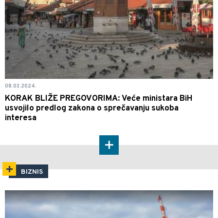
08.03.2024.
KORAK BLIŽE PREGOVORIMA: Veće ministara BiH
usvojilo predlog zakona o sprečavanju sukoba
interesa
BIZNIS