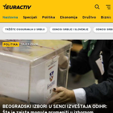
Euractiv - vesti i analize politike,
institucija i agende Evropske unije
Naslovna
Specijali
Politika
Ekonomija
Društvo
Biznis
TRŽIŠTE OSIGURANJA U SRBIJI
ODNOSI SRBIJE I SLOVENIJE
ODNOSI SRBI
13.03.2024.
POLITIKA
BEOGRADSKI IZBORI U SENCI IZVEŠTAJA ODIHR:
Šta je zaista moguće promeniti u izbornom