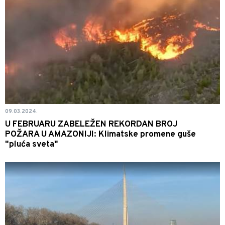
09.03.2024.
U FEBRUARU ZABELEŽEN REKORDAN BROJ
POŽARA U AMAZONIJI: Klimatske promene guše
"pluća sveta"