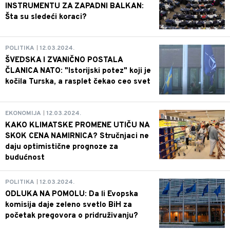
INSTRUMENTU ZA ZAPADNI BALKAN:
Šta su sledeći koraci?
POLITIKA
12.03.2024.
ŠVEDSKA I ZVANIČNO POSTALA
ČLANICA NATO: "Istorijski potez" koji je
kočila Turska, a rasplet čekao ceo svet
EKONOMIJA
12.03.2024.
KAKO KLIMATSKE PROMENE UTIČU NA
SKOK CENA NAMIRNICA? Stručnjaci ne
daju optimistične prognoze za
budućnost
POLITIKA
12.03.2024.
ODLUKA NA POMOLU: Da li Evopska
komisija daje zeleno svetlo BiH za
početak pregovora o pridruživanju?