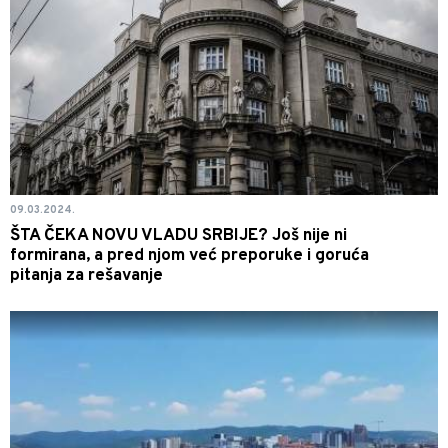
09.03.2024.
ŠTA ČEKA NOVU VLADU SRBIJE? Još nije ni
formirana, a pred njom već preporuke i goruća
pitanja za rešavanje