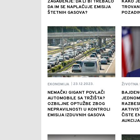
ZAGAĐENJE: DA LI BI TREBALO
KAKO J
DA IM SE NAPLAĆUJE EMISIJA
TROVANJ
ŠTETNIH GASOVA?
POZADIN
23.12.2023.
EKONOMIJA
ŽIVOTNA 
|
NEMAČKI GIGANT POVLAČI
BAJDENO
AUTOMOBILE SA TRŽIŠTA?
JEDNOM
OZBILJNE OPTUŽBE ZBOG
RAZBES
NEPRAVILNOSTI U KONTROLI
AKTIVIS
EMISIJA IZDUVNIH GASOVA
ČISTE E
AUKCIJA