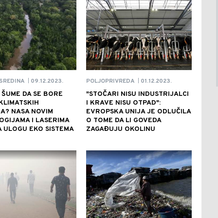
09.12.2023.
01.12.2023.
SREDINA
POLJOPRIVREDA
|
|
 ŠUME DA SE BORE
"STOČARI NISU INDUSTRIJALCI
KLIMATSKIH
I KRAVE NISU OTPAD":
A? NASA NOVIM
EVROPSKA UNIJA JE ODLUČILA
GIJAMA I LASERIMA
O TOME DA LI GOVEDA
 ULOGU EKO SISTEMA
ZAGAĐUJU OKOLINU