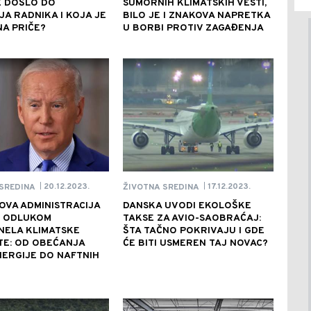
E DOŠLO DO
SUMORNIH KLIMATSKIH VESTI,
A RADNIKA I KOJA JE
BILO JE I ZNAKOVA NAPRETKA
A PRIČE?
U BORBI PROTIV ZAGAĐENJA
20.12.2023.
17.12.2023.
SREDINA
ŽIVOTNA SREDINA
|
|
VA ADMINISTRACIJA
DANSKA UVODI EKOLOŠKE
 ODLUKOM
TAKSE ZA AVIO-SAOBRAĆAJ:
NELA KLIMATSKE
ŠTA TAČNO POKRIVAJU I GDE
TE: OD OBEĆANJA
ĆE BITI USMEREN TAJ NOVAC?
NERGIJE DO NAFTNIH