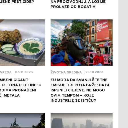
ENE PESTICIDE?
NA PROIZVODNJU, A LOŠIJE
PROLAZE OD BOGATIH
06.11.2023.
25.10.2023.
IVREDA
ŽIVOTNA SREDINA
|
|
MBENI GIGANT
EU MORA DA SMANJI ŠTETNE
 13 TONA PILETINE: U
EMISIJE TRI PUTA BRŽE: DA BI
ODIMA PRONAĐENI
ISPUNILI CILJEVE, NE MOGU
ĆI METALA
OVIM TEMPOM – KOJE
INDUSTRIJE SE ISTIČU?