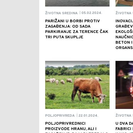
05.02.2024.
ŽIVOTNA SREDINA
ŽIVOTNA 
|
PARIŽANI U BORBI PROTIV
INOVACI
ZAGAĐENJA: OD SADA
GRAĐEV
PARKIRANJE ZA TERENCE ČAK
EKOLOŠK
TRI PUTA SKUPLJE
NAUČNIC
BETON I
ORGANS
22.01.2024.
POLJOPRIVREDA
ŽIVOTNA 
|
POLJOPRIVREDNICI
U DVA D
PROIZVODE HRANU, ALI I
FABRICI