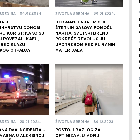
04.02.2024.
30.01.2024.
SREDINA
ŽIVOTNA SREDINA
|
|
JA U
DO SMANJENJA EMISIJE
INARSTVU DONOSI
ŠTETNIH GASOVA POMOĆU
U KORIST: KAKO SU
NAKITA: SVETSKI BREND
I POVEZALI KAFU,
POKREĆE REVOLUCIJU
 RECIKLAŽU
UPOTREBOM RECIKLIRANIH
KOG OTPADA?
MATERIJALA
20.01.2024.
30.12.2023.
SREDINA
ŽIVOTNA SREDINA
|
|
ANA DVA INCIDENTA U
POSTOJI RAZLOG ZA
 MAGNA U ALEKSINCU:
OPTIMIZAM: U MORU