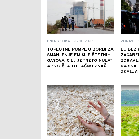
22.10.2023.
ENERGETIKA
ZDRAVLJ
|
TOPLOTNE PUMPE U BORBI ZA
EU BEZ 
SMANJENJE EMISIJE ŠTETNIH
ZAGAĐE
GASOVA: CILJ JE "NETO NULA",
ZDRAVLJ
A EVO ŠTA TO TAČNO ZNAČI
NA SKAL
ZEMLJA