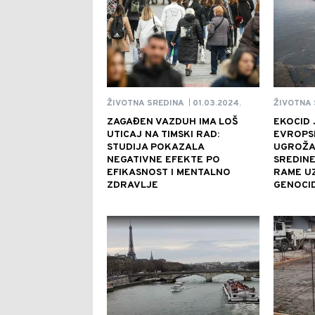
01.03.2024.
ŽIVOTNA SREDINA
ŽIVOTNA 
|
ZAGAĐEN VAZDUH IMA LOŠ
EKOCID 
UTICAJ NA TIMSKI RAD:
EVROPSK
STUDIJA POKAZALA
UGROŽA
NEGATIVNE EFEKTE PO
SREDINE
EFIKASNOST I MENTALNO
RAME U
ZDRAVLJE
GENOCI