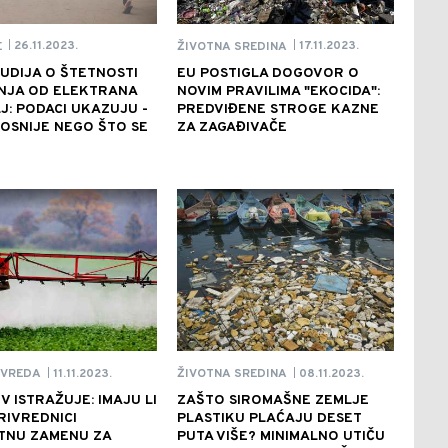
26.11.2023.
17.11.2023.
E
ŽIVOTNA SREDINA
|
|
UDIJA O ŠTETNOSTI
EU POSTIGLA DOGOVOR O
NJA OD ELEKTRANA
NOVIM PRAVILIMA "EKOCIDA":
J: PODACI UKAZUJU -
PREDVIĐENE STROGE KAZNE
OSNIJE NEGO ŠTO SE
ZA ZAGAĐIVAČE
11.11.2023.
08.11.2023.
IVREDA
ŽIVOTNA SREDINA
|
|
V ISTRAŽUJE: IMAJU LI
ZAŠTO SIROMAŠNE ZEMLJE
RIVREDNICI
PLASTIKU PLAĆAJU DESET
TNU ZAMENU ZA
PUTA VIŠE? MINIMALNO UTIČU