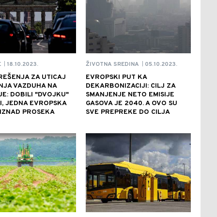
18.10.2023.
05.10.2023.
E
ŽIVOTNA SREDINA
|
|
REŠENJA ZA UTICAJ
EVROPSKI PUT KA
NJA VAZDUHA NA
DEKARBONIZACIJI: CILJ ZA
E: DOBILI "DVOJKU"
SMANJENJE NETO EMISIJE
I, JEDNA EVROPSKA
GASOVA JE 2040. A OVO SU
 IZNAD PROSEKA
SVE PREPREKE DO CILJA