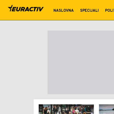
Zagađenje
NASLOVNA
SPECIJALI
POLI