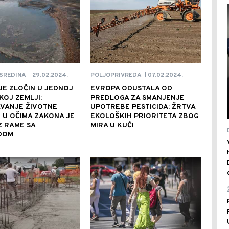
29.02.2024.
07.02.2024.
SREDINA
POLJOPRIVREDA
|
|
JE ZLOČIN U JEDNOJ
EVROPA ODUSTALA OD
OJ ZEMLJI:
PREDLOGA ZA SMANJENJE
VANJE ŽIVOTNE
UPOTREBE PESTICIDA: ŽRTVA
 U OČIMA ZAKONA JE
EKOLOŠKIH PRIORITETA ZBOG
Z RAME SA
MIRA U KUĆI
DOM