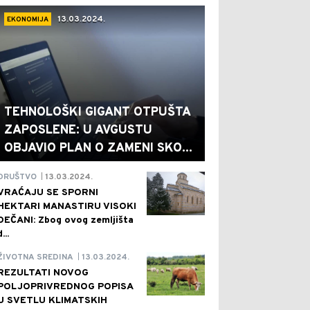
13.03.2024.
EKONOMIJA
TEHNOLOŠKI GIGANT OTPUŠTA
ZAPOSLENE: U AVGUSTU
OBJAVIO PLAN O ZAMENI SKO...
13.03.2024.
DRUŠTVO
|
VRAĆAJU SE SPORNI
HEKTARI MANASTIRU VISOKI
DEČANI: Zbog ovog zemljišta
d...
13.03.2024.
ŽIVOTNA SREDINA
|
REZULTATI NOVOG
POLJOPRIVREDNOG POPISA
U SVETLU KLIMATSKIH