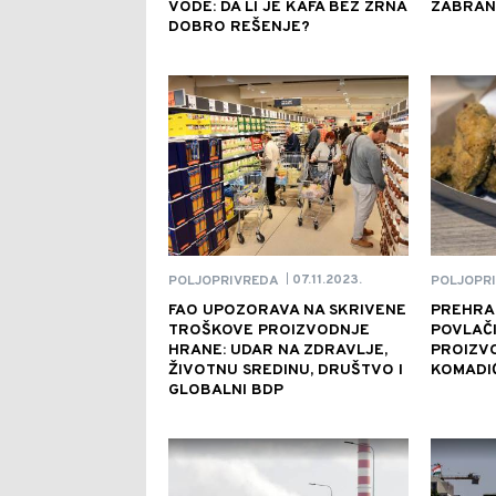
VODE: DA LI JE KAFA BEZ ZRNA
ZABRANJ
DOBRO REŠENJE?
07.11.2023.
POLJOPRIVREDA
POLJOPR
|
FAO UPOZORAVA NA SKRIVENE
PREHRA
TROŠKOVE PROIZVODNJE
POVLAČI
HRANE: UDAR NA ZDRAVLJE,
PROIZV
ŽIVOTNU SREDINU, DRUŠTVO I
KOMADI
GLOBALNI BDP