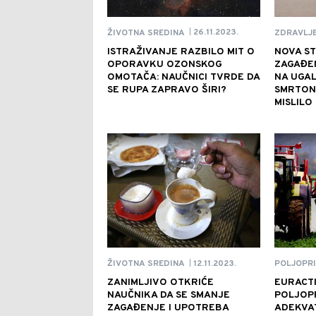
26.11.2023.
ŽIVOTNA SREDINA
ZDRAVLJ
|
ISTRAŽIVANJE RAZBILO MIT O
NOVA ST
OPORAVKU OZONSKOG
ZAGAĐE
OMOTAČA: NAUČNICI TVRDE DA
NA UGAL
SE RUPA ZAPRAVO ŠIRI?
SMRTON
MISLILO
12.11.2023.
ŽIVOTNA SREDINA
POLJOPR
|
ZANIMLJIVO OTKRIĆE
EURACTI
NAUČNIKA DA SE SMANJE
POLJOP
ZAGAĐENJE I UPOTREBA
ADEKVA