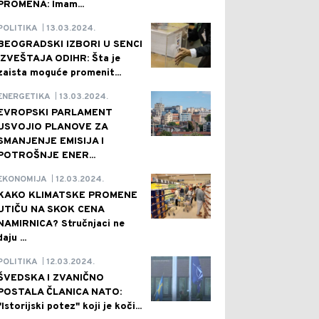
PROMENA: Imam...
13.03.2024.
POLITIKA
|
BEOGRADSKI IZBORI U SENCI
IZVEŠTAJA ODIHR: Šta je
zaista moguće promenit...
13.03.2024.
ENERGETIKA
|
EVROPSKI PARLAMENT
USVOJIO PLANOVE ZA
SMANJENJE EMISIJA I
POTROŠNJE ENER...
12.03.2024.
EKONOMIJA
|
KAKO KLIMATSKE PROMENE
UTIČU NA SKOK CENA
NAMIRNICA? Stručnjaci ne
daju ...
12.03.2024.
POLITIKA
|
ŠVEDSKA I ZVANIČNO
POSTALA ČLANICA NATO:
"Istorijski potez" koji je koči...