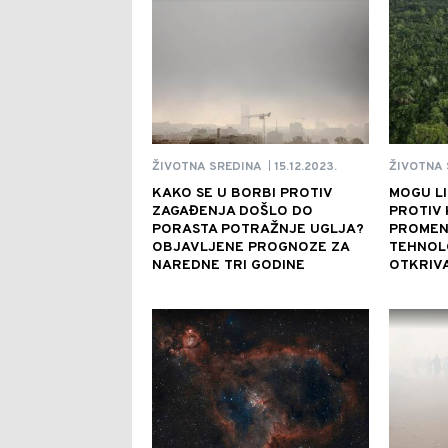
15.12.2023.
ŽIVOTNA SREDINA
ŽIVOTNA 
|
KAKO SE U BORBI PROTIV
MOGU LI
ZAGAĐENJA DOŠLO DO
PROTIV 
PORASTA POTRAŽNJE UGLJA?
PROMEN
OBJAVLJENE PROGNOZE ZA
TEHNOLO
NAREDNE TRI GODINE
OTKRIVA