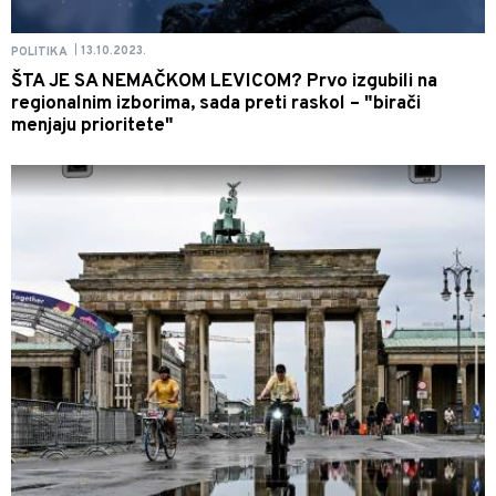
13.10.2023.
POLITIKA
|
ŠTA JE SA NEMAČKOM LEVICOM? Prvo izgubili na
regionalnim izborima, sada preti raskol – "birači
menjaju prioritete"