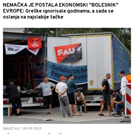
NEMAČKA JE POSTALA EKONOMSKI "BOLESNIK"
EVROPE: Greške ignorisala godinama, a sada se
oslanja na najslabije tačke
26.09.2023.
DRUŠTVO
|