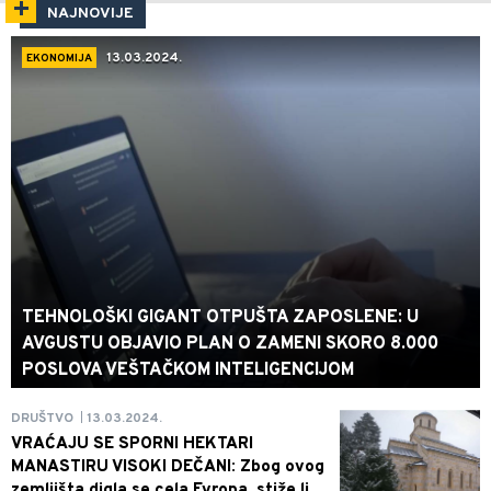
NAJNOVIJE
13.03.2024.
EKONOMIJA
TEHNOLOŠKI GIGANT OTPUŠTA ZAPOSLENE: U
AVGUSTU OBJAVIO PLAN O ZAMENI SKORO 8.000
POSLOVA VEŠTAČKOM INTELIGENCIJOM
13.03.2024.
DRUŠTVO
|
VRAĆAJU SE SPORNI HEKTARI
MANASTIRU VISOKI DEČANI: Zbog ovog
zemljišta digla se cela Evropa, stiže li