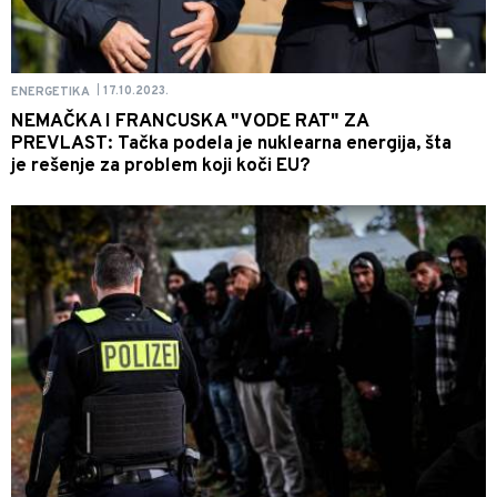
17.10.2023.
ENERGETIKA
|
NEMAČKA I FRANCUSKA "VODE RAT" ZA
PREVLAST: Tačka podela je nuklearna energija, šta
je rešenje za problem koji koči EU?