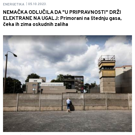
05.10.2023.
ENERGETIKA
|
NEMAČKA ODLUČILA DA "U PRIPRAVNOSTI" DRŽI
ELEKTRANE NA UGALJ: Primorani na štednju gasa,
čeka ih zima oskudnih zaliha