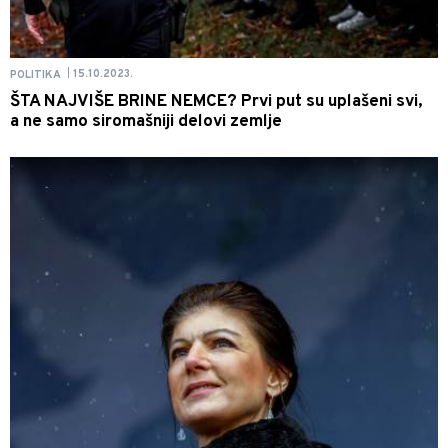
15.10.2023.
POLITIKA
|
ŠTA NAJVIŠE BRINE NEMCE? Prvi put su uplašeni svi,
a ne samo siromašniji delovi zemlje