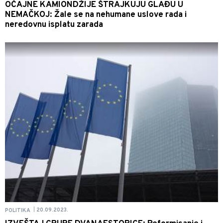
OČAJNE KAMIONDŽIJE ŠTRAJKUJU GLAĐU U
NEMAČKOJ: Žale se na nehumane uslove rada i
neredovnu isplatu zarada
20.09.2023.
POLITIKA
|