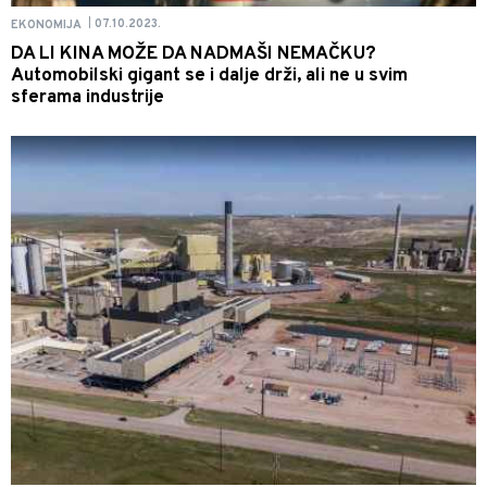
07.10.2023.
EKONOMIJA
|
DA LI KINA MOŽE DA NADMAŠI NEMAČKU?
Automobilski gigant se i dalje drži, ali ne u svim
sferama industrije