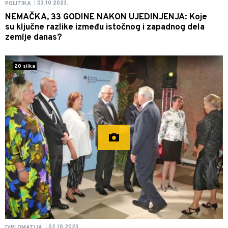
03.10.2023.
POLITIKA
|
NEMAČKA, 33 GODINE NAKON UJEDINJENJA: Koje
su ključne razlike između istočnog i zapadnog dela
zemlje danas?
20 slika
02.10.2023.
DIPLOMATIJA
|