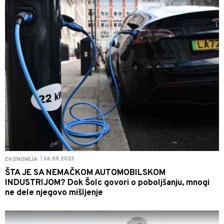
06.09.2023.
EKONOMIJA
|
ŠTA JE SA NEMAČKOM AUTOMOBILSKOM
INDUSTRIJOM? Dok Šolc govori o poboljšanju, mnogi
ne dele njegovo mišljenje