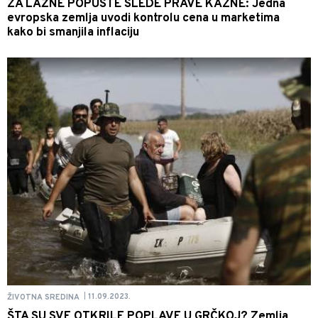
ZA LAŽNE POPUSTE SLEDE PRAVE KAZNE: Jedna
evropska zemlja uvodi kontrolu cena u marketima
kako bi smanjila inflaciju
11.09.2023.
ŽIVOTNA SREDINA
|
ŠTA SU SVE OTKRILE POPLAVE U GRČKOJ? Zemlja