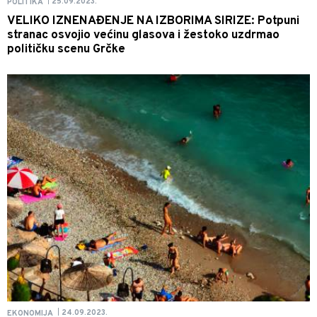
25.09.2023.
POLITIKA
|
VELIKO IZNENAĐENJE NA IZBORIMA SIRIZE: Potpuni
stranac osvojio većinu glasova i žestoko uzdrmao
političku scenu Grčke
24.09.2023.
EKONOMIJA
|