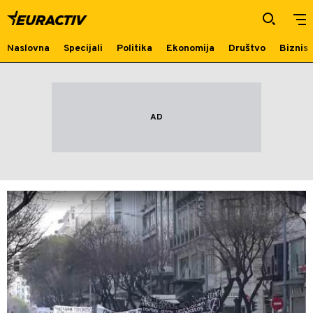
Grčka
Naslovna
Specijali
Politika
Ekonomija
Društvo
Biznis