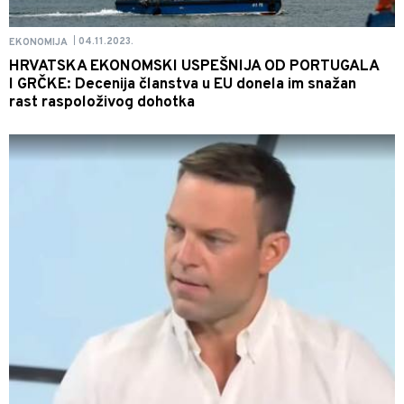
04.11.2023.
EKONOMIJA
|
HRVATSKA EKONOMSKI USPEŠNIJA OD PORTUGALA
I GRČKE: Decenija članstva u EU donela im snažan
rast raspoloživog dohotka