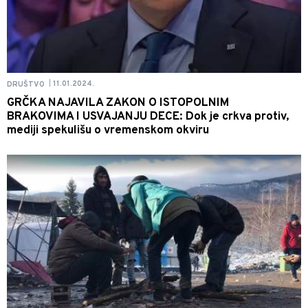
11.01.2024.
DRUŠTVO
|
GRČKA NAJAVILA ZAKON O ISTOPOLNIM
BRAKOVIMA I USVAJANJU DECE: Dok je crkva protiv,
mediji spekulišu o vremenskom okviru