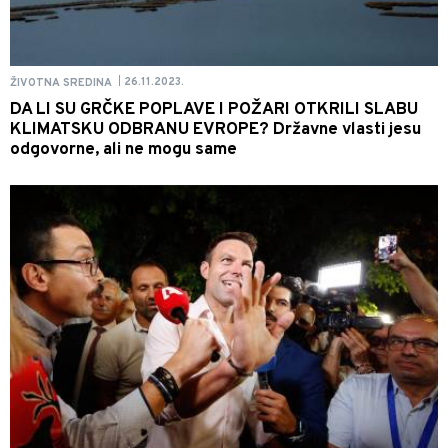
26.11.2023.
ŽIVOTNA SREDINA
|
DA LI SU GRČKE POPLAVE I POŽARI OTKRILI SLABU
KLIMATSKU ODBRANU EVROPE? Državne vlasti jesu
odgovorne, ali ne mogu same