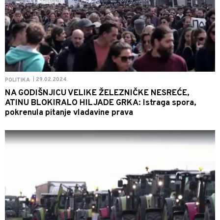
29.02.2024.
POLITIKA
|
NA GODIŠNJICU VELIKE ŽELEZNIČKE NESREĆE,
ATINU BLOKIRALO HILJADE GRKA: Istraga spora,
pokrenula pitanje vladavine prava