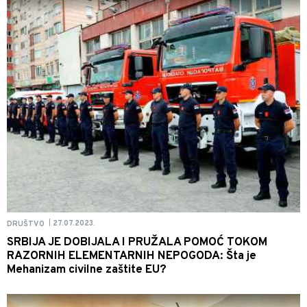
27.07.2023.
DRUŠTVO
|
SRBIJA JE DOBIJALA I PRUŽALA POMOĆ TOKOM
RAZORNIH ELEMENTARNIH NEPOGODA: Šta je
Mehanizam civilne zaštite EU?