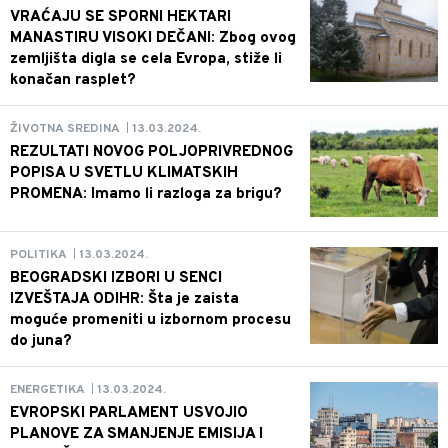
VRAĆAJU SE SPORNI HEKTARI
MANASTIRU VISOKI DEČANI: Zbog ovog
zemljišta digla se cela Evropa, stiže li
konačan rasplet?
13.03.2024.
ŽIVOTNA SREDINA
|
REZULTATI NOVOG POLJOPRIVREDNOG
POPISA U SVETLU KLIMATSKIH
PROMENA: Imamo li razloga za brigu?
13.03.2024.
POLITIKA
|
BEOGRADSKI IZBORI U SENCI
IZVEŠTAJA ODIHR: Šta je zaista
moguće promeniti u izbornom procesu
do juna?
13.03.2024.
ENERGETIKA
|
EVROPSKI PARLAMENT USVOJIO
PLANOVE ZA SMANJENJE EMISIJA I