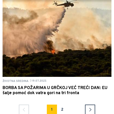
19.07.2023.
ŽIVOTNA SREDINA
|
BORBA SA POŽARIMA U GRČKOJ VEĆ TREĆI DAN: EU
šalje pomoć dok vatra gori na tri fronta
1
2