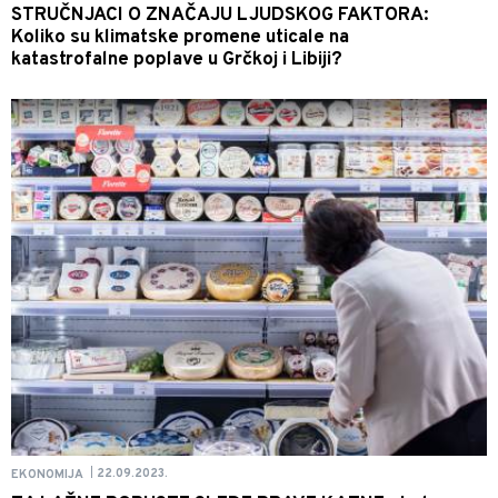
STRUČNJACI O ZNAČAJU LJUDSKOG FAKTORA:
Koliko su klimatske promene uticale na
katastrofalne poplave u Grčkoj i Libiji?
22.09.2023.
EKONOMIJA
|