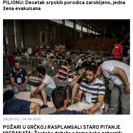
PILIONU: Desetak srpskih porodica zarobljeno, jedna
žena evakuisana
30.08.2023.
DRUŠTVO
|
POŽARI U GRČKOJ RASPLAMSALI STARO PITANJE