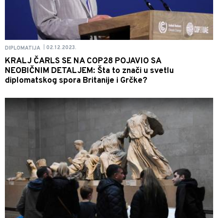
02.12.2023.
DIPLOMATIJA
|
KRALJ ČARLS SE NA COP28 POJAVIO SA
NEOBIČNIM DETALJEM: Šta to znači u svetlu
diplomatskog spora Britanije i Grčke?