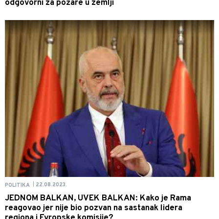
odgovorni za požare u zemlji
22.08.2023.
POLITIKA
|
JEDNOM BALKAN, UVEK BALKAN: Kako je Rama
reagovao jer nije bio pozvan na sastanak lidera
regiona i Evropske komisije?