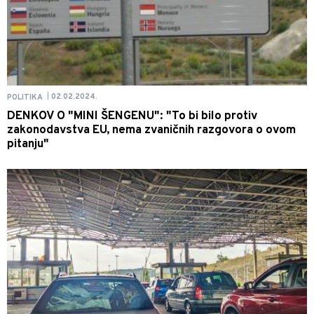
02.02.2024.
POLITIKA
|
DENKOV O "MINI ŠENGENU": "To bi bilo protiv
zakonodavstva EU, nema zvaničnih razgovora o ovom
pitanju"