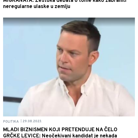
MIGRANATA: Žestoka debata o tome kako zabraniti
neregularne ulaske u zemlju
29.08.2023.
POLITIKA
|
MLADI BIZNISMEN KOJI PRETENDUJE NA ČELO
GRČKE LEVICE: Neočekivani kandidat je nekada