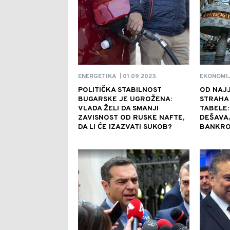
01.09.2023.
ENERGETIKA
EKONOMI
|
POLITIČKA STABILNOST
OD NAJ
BUGARSKE JE UGROŽENA:
STRAHA 
VLADA ŽELI DA SMANJI
TABELE:
ZAVISNOST OD RUSKE NAFTE,
DEŠAVAJ
DA LI ĆE IZAZVATI SUKOB?
BANKRO