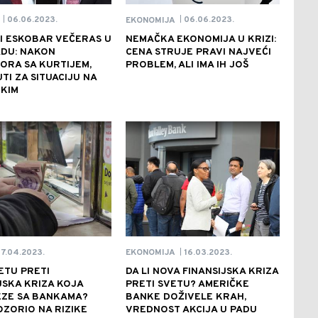
06.06.2023.
06.06.2023.
EKONOMIJA
|
|
I ESKOBAR VEČERAS U
NEMAČKA EKONOMIJA U KRIZI:
DU: NAKON
CENA STRUJE PRAVI NAJVEĆI
ORA SA KURTIJEM,
PROBLEM, ALI IMA IH JOŠ
TI ZA SITUACIJU NA
 KIM
7.04.2023.
16.03.2023.
EKONOMIJA
|
VETU PRETI
DA LI NOVA FINANSIJSKA KRIZA
JSKA KRIZA KOJA
PRETI SVETU? AMERIČKE
EZE SA BANKAMA?
BANKE DOŽIVELE KRAH,
ZORIO NA RIZIKE
VREDNOST AKCIJA U PADU