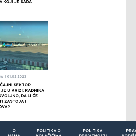
 KOJI JE SADA
01.02.2023.
JA
|
ĆAJNI SEKTOR
JE U KRIZI: RADNIKA
VOLJNO, DA LI ĆE
TI ZASTOJA I
OVA?
O
POLITIKA O
POLITIKA
PRA