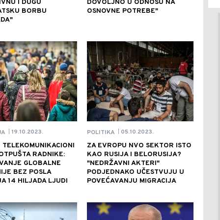
IVNU I DUGU
DOVOLJNO U ODNOSU NA
ATSKU BORBU
OSNOVNE POTREBE"
DA"
19.10.2023.
05.10.2023.
JA
POLITIKA
|
|
 TELEKOMUNIKACIONI
ZA EVROPU NVO SEKTOR ISTO
OTPUŠTA RADNIKE:
KAO RUSIJA I BELORUSIJA?
VANJE GLOBALNE
"NEDRŽAVNI AKTERI"
IJE BEZ POSLA
PODJEDNAKO UČESTVUJU U
A 14 HILJADA LJUDI
POVEĆAVANJU MIGRACIJA