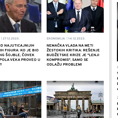
27.12.2023.
14.12.2023.
EKONOMIJA
|
|
D NAJUTICAJNIJIH
NEMAČKA VLADA NA METI
H FIGURA: KO JE BIO
ŽESTOKIH KRITIKA: REŠENJE
NG ŠOJBLE, ČOVEK
BUDŽETSKE KRIZE JE "LENJI
 POLA VEKA PROVEO U
KOMPROMIS", SAMO SE
?
ODLAŽU PROBLEMI