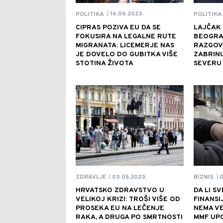
16.06.2023.
POLITIKA
POLITIKA
|
CIPRAS POZIVA EU DA SE
LAJČAK 
FOKUSIRA NA LEGALNE RUTE
BEOGRA
MIGRANATA: LICEMERJE NAS
RAZGOV
JE DOVELO DO GUBITKA VIŠE
ZABRINU
STOTINA ŽIVOTA
SEVERU
03.05.2023.
0
ZDRAVLJE
BIZNIS
|
|
HRVATSKO ZDRAVSTVO U
DA LI S
VELIKOJ KRIZI: TROŠI VIŠE OD
FINANSI
PROSEKA EU NA LEČENJE
NEMA V
RAKA, A DRUGA PO SMRTNOSTI
MMF UPO