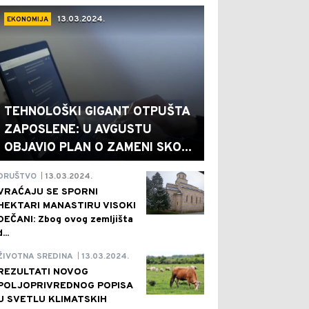
13.03.2024.
EKONOMIJA
TEHNOLOŠKI GIGANT OTPUŠTA
ZAPOSLENE: U AVGUSTU
OBJAVIO PLAN O ZAMENI SKO...
13.03.2024.
DRUŠTVO
|
VRAĆAJU SE SPORNI
HEKTARI MANASTIRU VISOKI
DEČANI: Zbog ovog zemljišta
d...
13.03.2024.
ŽIVOTNA SREDINA
|
REZULTATI NOVOG
POLJOPRIVREDNOG POPISA
U SVETLU KLIMATSKIH