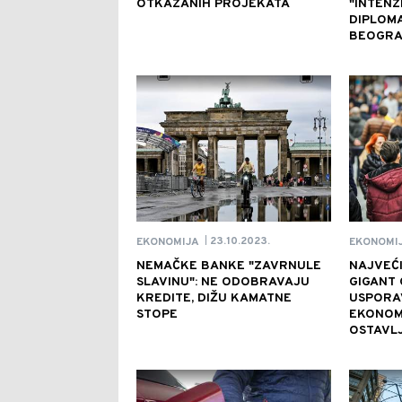
OTKAZANIH PROJEKATA
"INTENZ
DIPLOM
BEOGRA
23.10.2023.
EKONOMIJA
EKONOMI
|
NEMAČKE BANKE "ZAVRNULE
NAJVEĆI
SLAVINU": NE ODOBRAVAJU
GIGANT 
KREDITE, DIŽU KAMATNE
USPORA
STOPE
EKONOM
OSTAVLJ