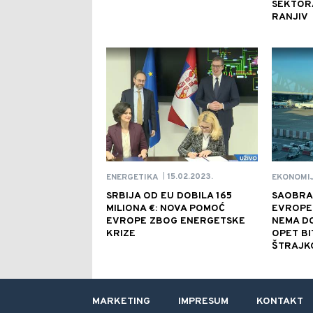
SEKTORA
RANJIV
15.02.2023.
ENERGETIKA
EKONOMI
|
SRBIJA OD EU DOBILA 165
SAOBRA
MILIONA €: NOVA POMOĆ
EVROPE 
EVROPE ZBOG ENERGETSKE
NEMA DO
KRIZE
OPET BI
ŠTRAJK
MARKETING
IMPRESUM
KONTAKT