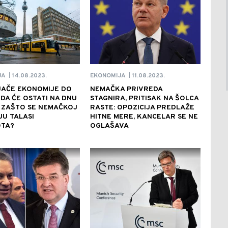
14.08.2023.
11.08.2023.
JA
EKONOMIJA
|
|
JAČE EKONOMIJE DO
NEMAČKA PRIVREDA
DA ĆE OSTATI NA DNU
STAGNIRA, PRITISAK NA ŠOLCA
 ZAŠTO SE NEMAČKOJ
RASTE: OPOZICIJA PREDLAŽE
U TALASI
HITNE MERE, KANCELAR SE NE
TA?
OGLAŠAVA