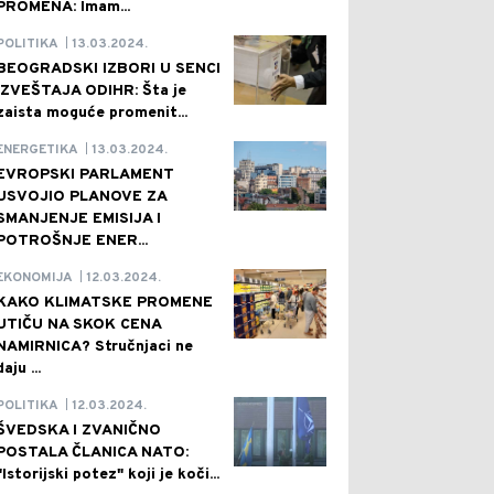
PROMENA: Imam...
13.03.2024.
POLITIKA
|
BEOGRADSKI IZBORI U SENCI
IZVEŠTAJA ODIHR: Šta je
zaista moguće promenit...
13.03.2024.
ENERGETIKA
|
EVROPSKI PARLAMENT
USVOJIO PLANOVE ZA
SMANJENJE EMISIJA I
POTROŠNJE ENER...
12.03.2024.
EKONOMIJA
|
KAKO KLIMATSKE PROMENE
UTIČU NA SKOK CENA
NAMIRNICA? Stručnjaci ne
daju ...
12.03.2024.
POLITIKA
|
ŠVEDSKA I ZVANIČNO
POSTALA ČLANICA NATO:
"Istorijski potez" koji je koči...