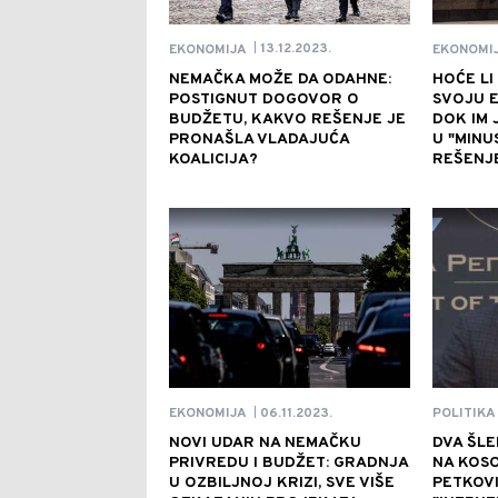
13.12.2023.
EKONOMIJA
EKONOMI
|
NEMAČKA MOŽE DA ODAHNE:
HOĆE LI
POSTIGNUT DOGOVOR O
SVOJU 
BUDŽETU, KAKVO REŠENJE JE
DOK IM 
PRONAŠLA VLADAJUĆA
U "MINU
KOALICIJA?
REŠENJE
06.11.2023.
EKONOMIJA
POLITIKA
|
NOVI UDAR NA NEMAČKU
DVA ŠLE
PRIVREDU I BUDŽET: GRADNJA
NA KOSO
U OZBILJNOJ KRIZI, SVE VIŠE
PETKOVI