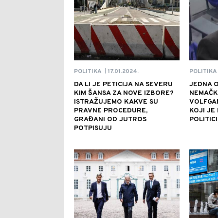
17.01.2024.
POLITIKA
POLITIKA
|
DA LI JE PETICIJA NA SEVERU
JEDNA O
KIM ŠANSA ZA NOVE IZBORE?
NEMAČKI
ISTRAŽUJEMO KAKVE SU
VOLFGA
PRAVNE PROCEDURE,
KOJI JE
GRAĐANI OD JUTROS
POLITICI
POTPISUJU