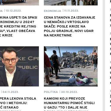
10.12.2023.
11.11.2023.
JA
EKONOMIJA
|
|
 KINA USPETI DA SPASI
CENA STANOVA ZA IZDAVANJE
EKONOMIJU U 2024?
U NEMAČKOJ VRTOGLAVO
JE KREDITNI REJTING
SKAČE: POSLE KRIZE NA
SU", VLAST OBEĆAVA
POLJU GRADNJE, NOVI UDAR
 KRIZE
NA NEKRETNINE
04.11.2023.
30.10.2023.
POLITIKA
|
|
PERA LEKOVA STIGLA
KAMIONI KOJI PREVOZE
VO I METOHIJU:
HUMANITARNU POMOĆ STIGLI
Ć ISTAKAO
U GAZU: "TO I DALJE NIJE