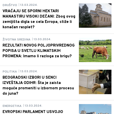
13.03.2024.
DRUŠTVO
|
VRAĆAJU SE SPORNI HEKTARI
MANASTIRU VISOKI DEČANI: Zbog ovog
zemljišta digla se cela Evropa, stiže li
konačan rasplet?
13.03.2024.
ŽIVOTNA SREDINA
|
REZULTATI NOVOG POLJOPRIVREDNOG
POPISA U SVETLU KLIMATSKIH
PROMENA: Imamo li razloga za brigu?
13.03.2024.
POLITIKA
|
BEOGRADSKI IZBORI U SENCI
IZVEŠTAJA ODIHR: Šta je zaista
moguće promeniti u izbornom procesu
do juna?
13.03.2024.
ENERGETIKA
|
EVROPSKI PARLAMENT USVOJIO