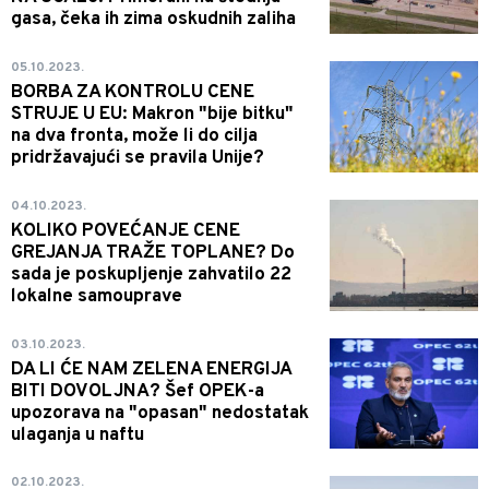
gasa, čeka ih zima oskudnih zaliha
05.10.2023.
BORBA ZA KONTROLU CENE
STRUJE U EU: Makron "bije bitku"
na dva fronta, može li do cilja
pridržavajući se pravila Unije?
04.10.2023.
KOLIKO POVEĆANJE CENE
GREJANJA TRAŽE TOPLANE? Do
sada je poskupljenje zahvatilo 22
lokalne samouprave
03.10.2023.
DA LI ĆE NAM ZELENA ENERGIJA
BITI DOVOLJNA? Šef OPEK-a
upozorava na "opasan" nedostatak
ulaganja u naftu
02.10.2023.