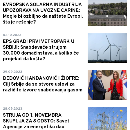
EVROPSKA SOLARNA INDUSTRIJA
UPOZORAVA NA UVOZNE CARINE:
Mogle bi ozbiljno da naštete Evropi,
šta je rešenje?
02.10.2023.
EPS GRADI PRVI VETROPARK U
SRBIJI: Snabdevaće strujom
30.000 domaćinstava, a koliko će
projekat da košta?
29.09.2023.
ĐEDOVIĆ HANDANOVIĆ I ŽIOFRE:
Cilj Srbije da se stvore uslovi za
različite izvore snabdevanja gasom
28.09.2023.
STRUJA OD 1. NOVEMBRA
SKUPLJA ZA 8 ODSTO: Savet
Agencije za energetiku dao