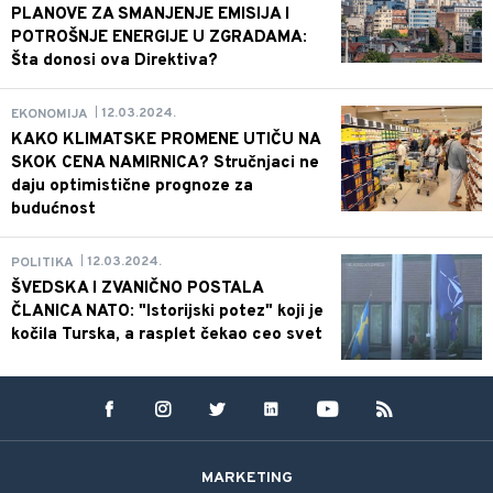
PLANOVE ZA SMANJENJE EMISIJA I
POTROŠNJE ENERGIJE U ZGRADAMA:
Šta donosi ova Direktiva?
12.03.2024.
EKONOMIJA
|
KAKO KLIMATSKE PROMENE UTIČU NA
SKOK CENA NAMIRNICA? Stručnjaci ne
daju optimistične prognoze za
budućnost
12.03.2024.
POLITIKA
|
ŠVEDSKA I ZVANIČNO POSTALA
ČLANICA NATO: "Istorijski potez" koji je
kočila Turska, a rasplet čekao ceo svet
MARKETING