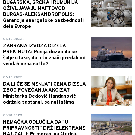
BUGARSKA, GRČKA I RUMUNIJA
OŽIVLJAVAJU NAFTOVOD
BURGAS-ALEKSANDROPOLIS:
Garancija energetske bezbednosti
dela Evrope
06.10.2023.
ZABRANA IZVOZA DIZELA
PREKINUTA: Rusija dozvolila se
šalje u luke, da li to znači predah od
visokih cena nafte?
06.10.2023.
DA LI ĆE SE MENJATI CENA DIZELA
ZBOG POVEĆANJA AKCIZA?
Ministarka Đedović Handanović
održala sastanak sa naftašima
05.10.2023.
NEMAČKA ODLUČILA DA "U
PRIPRAVNOSTI" DRŽI ELEKTRANE
NA UGALJ: Primorani na štednju