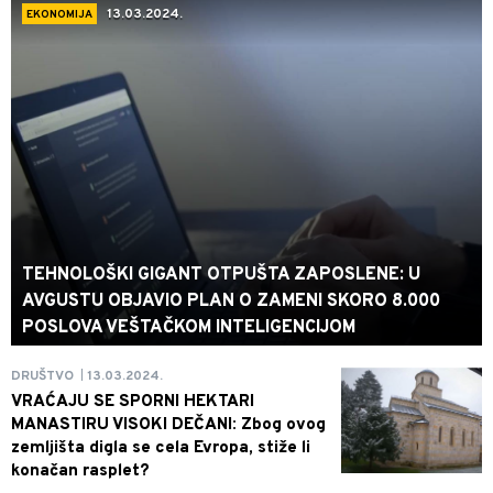
13.03.2024.
EKONOMIJA
TEHNOLOŠKI GIGANT OTPUŠTA ZAPOSLENE: U
AVGUSTU OBJAVIO PLAN O ZAMENI SKORO 8.000
POSLOVA VEŠTAČKOM INTELIGENCIJOM
13.03.2024.
DRUŠTVO
|
VRAĆAJU SE SPORNI HEKTARI
MANASTIRU VISOKI DEČANI: Zbog ovog
zemljišta digla se cela Evropa, stiže li
konačan rasplet?