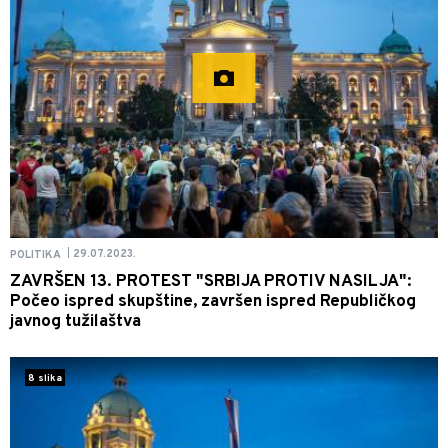
29.07.2023.
POLITIKA
|
ZAVRŠEN 13. PROTEST "SRBIJA PROTIV NASILJA":
Počeo ispred skupštine, završen ispred Republičkog
javnog tužilaštva
8 slika