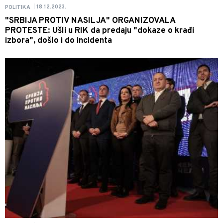
18.12.2023.
POLITIKA
|
"SRBIJA PROTIV NASILJA" ORGANIZOVALA
PROTESTE: Ušli u RIK da predaju "dokaze o krađi
izbora", došlo i do incidenta