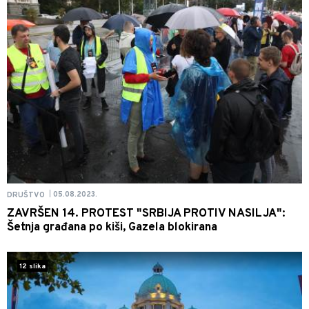
05.08.2023.
DRUŠTVO
|
ZAVRŠEN 14. PROTEST "SRBIJA PROTIV NASILJA":
Šetnja građana po kiši, Gazela blokirana
12 slika