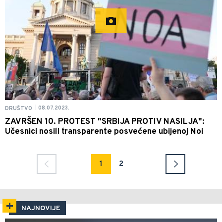
08.07.2023.
DRUŠTVO
|
ZAVRŠEN 10. PROTEST "SRBIJA PROTIV NASILJA":
Učesnici nosili transparente posvećene ubijenoj Noi
1
2
NAJNOVIJE