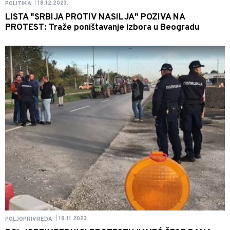
18.12.2023.
POLITIKA
|
LISTA "SRBIJA PROTIV NASILJA" POZIVA NA
PROTEST: Traže poništavanje izbora u Beogradu
18.11.2023.
POLJOPRIVREDA
|