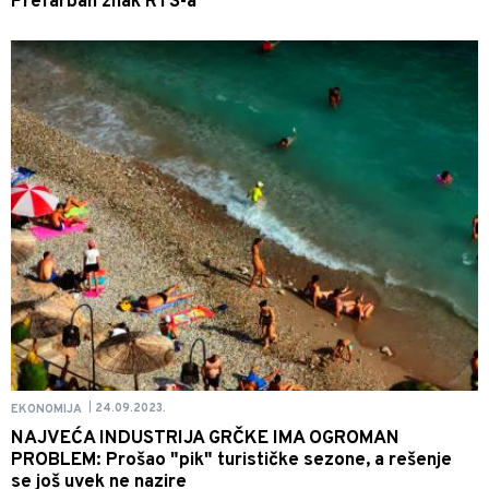
Prefarban znak RTS-a
24.09.2023.
EKONOMIJA
|
NAJVEĆA INDUSTRIJA GRČKE IMA OGROMAN
PROBLEM: Prošao "pik" turističke sezone, a rešenje
se još uvek ne nazire