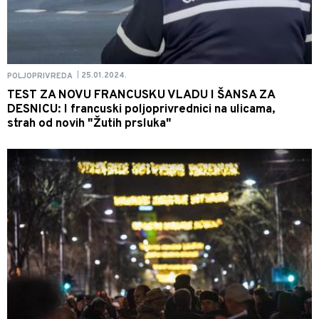
25.01.2024.
POLJOPRIVREDA
|
TEST ZA NOVU FRANCUSKU VLADU I ŠANSA ZA
DESNICU: I francuski poljoprivrednici na ulicama,
strah od novih "Žutih prsluka"