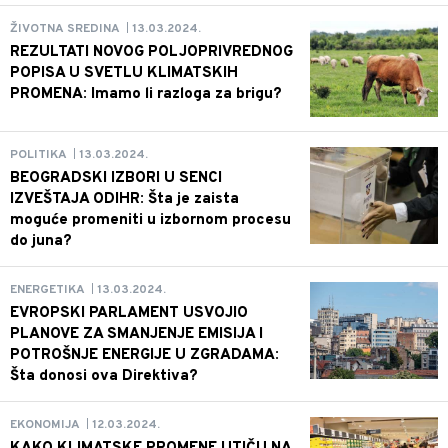
13.03.2024.
ŽIVOTNA SREDINA
|
REZULTATI NOVOG POLJOPRIVREDNOG
POPISA U SVETLU KLIMATSKIH
PROMENA: Imamo li razloga za brigu?
13.03.2024.
POLITIKA
|
BEOGRADSKI IZBORI U SENCI
IZVEŠTAJA ODIHR: Šta je zaista
moguće promeniti u izbornom procesu
do juna?
13.03.2024.
ENERGETIKA
|
EVROPSKI PARLAMENT USVOJIO
PLANOVE ZA SMANJENJE EMISIJA I
POTROŠNJE ENERGIJE U ZGRADAMA:
Šta donosi ova Direktiva?
12.03.2024.
EKONOMIJA
|