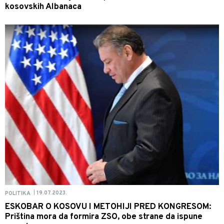
kosovskih Albanaca
19.07.2023.
POLITIKA
|
ESKOBAR O KOSOVU I METOHIJI PRED KONGRESOM:
Priština mora da formira ZSO, obe strane da ispune