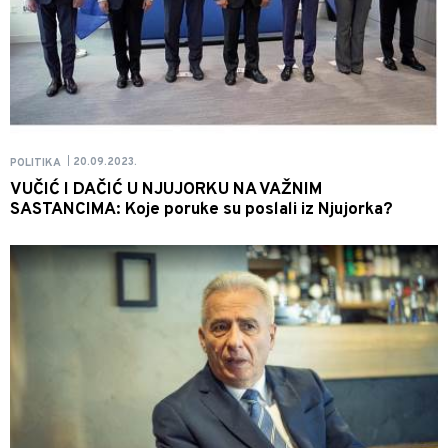
20.09.2023.
POLITIKA
|
VUČIĆ I DAČIĆ U NJUJORKU NA VAŽNIM
SASTANCIMA: Koje poruke su poslali iz Njujorka?