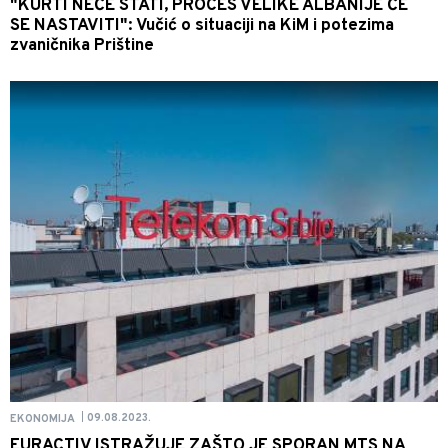
"KURTI NEĆE STATI, PROCES VELIKE ALBANIJE ĆE
SE NASTAVITI": Vučić o situaciji na KiM i potezima
zvaničnika Prištine
09.08.2023.
EKONOMIJA
|
EURACTIV ISTRAŽUJE ZAŠTO JE SPORAN MTS NA