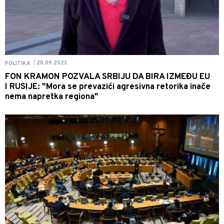
20.09.2023.
POLITIKA
|
FON KRAMON POZVALA SRBIJU DA BIRA IZMEĐU EU
I RUSIJE: "Mora se prevazići agresivna retorika inače
nema napretka regiona"