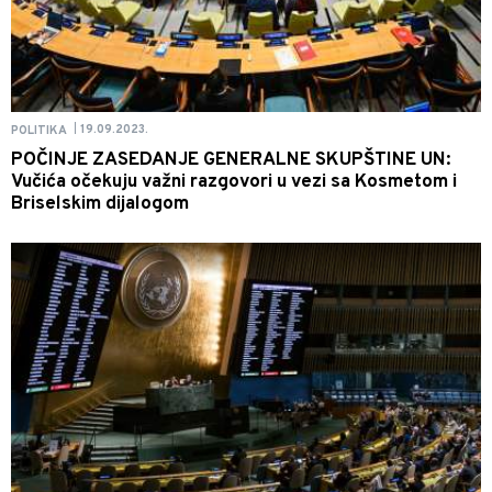
19.09.2023.
POLITIKA
|
POČINJE ZASEDANJE GENERALNE SKUPŠTINE UN:
Vučića očekuju važni razgovori u vezi sa Kosmetom i
Briselskim dijalogom