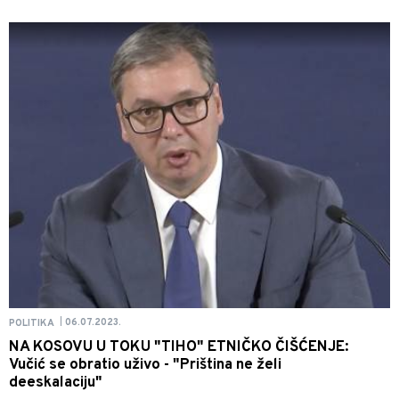
06.07.2023.
POLITIKA
|
NA KOSOVU U TOKU "TIHO" ETNIČKO ČIŠĆENJE:
Vučić se obratio uživo - "Priština ne želi
deeskalaciju"