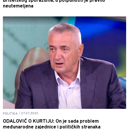
Briselskog sporazuma, u potpunosti je pravno
neutemeljena
27.07.2023.
POLITIKA
|
ODALOVIĆ O KURTIJU: On je sada problem
međunarodne zajednice i političkih stranaka