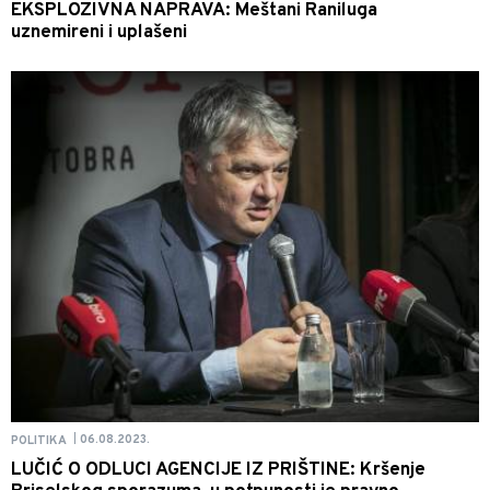
EKSPLOZIVNA NAPRAVA: Meštani Raniluga
uznemireni i uplašeni
06.08.2023.
POLITIKA
|
LUČIĆ O ODLUCI AGENCIJE IZ PRIŠTINE: Kršenje