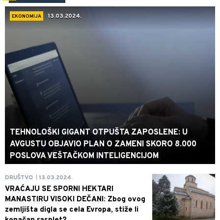
13.03.2024.
EKONOMIJA
TEHNOLOŠKI GIGANT OTPUŠTA ZAPOSLENE: U
AVGUSTU OBJAVIO PLAN O ZAMENI SKORO 8.000
POSLOVA VEŠTAČKOM INTELIGENCIJOM
13.03.2024.
DRUŠTVO
|
VRAĆAJU SE SPORNI HEKTARI
MANASTIRU VISOKI DEČANI: Zbog ovog
zemljišta digla se cela Evropa, stiže li