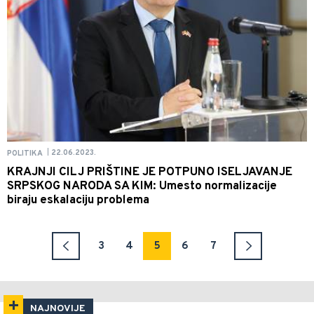
22.06.2023.
POLITIKA
|
KRAJNJI CILJ PRIŠTINE JE POTPUNO ISELJAVANJE
SRPSKOG NARODA SA KIM: Umesto normalizacije
biraju eskalaciju problema
3
4
5
6
7
NAJNOVIJE