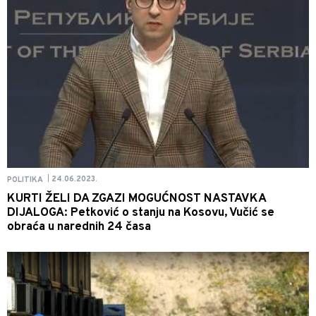
24.06.2023.
POLITIKA
|
KURTI ŽELI DA ZGAZI MOGUĆNOST NASTAVKA
DIJALOGA: Petković o stanju na Kosovu, Vučić se
obraća u narednih 24 časa