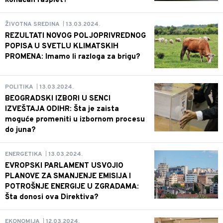
konačan rasplet?
13.03.2024.
ŽIVOTNA SREDINA
|
REZULTATI NOVOG POLJOPRIVREDNOG
POPISA U SVETLU KLIMATSKIH
PROMENA: Imamo li razloga za brigu?
13.03.2024.
POLITIKA
|
BEOGRADSKI IZBORI U SENCI
IZVEŠTAJA ODIHR: Šta je zaista
moguće promeniti u izbornom procesu
do juna?
13.03.2024.
ENERGETIKA
|
EVROPSKI PARLAMENT USVOJIO
PLANOVE ZA SMANJENJE EMISIJA I
POTROŠNJE ENERGIJE U ZGRADAMA:
Šta donosi ova Direktiva?
12.03.2024.
EKONOMIJA
|