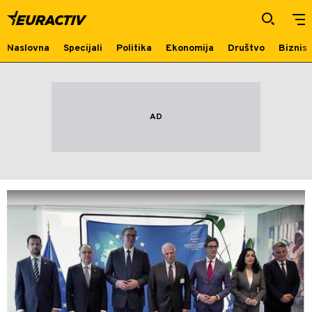
Kosovo i Metohija
Naslovna
Specijali
Politika
Ekonomija
Društvo
Biznis