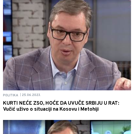
25.06.2023.
POLITIKA
|
KURTI NEĆE ZSO, HOĆE DA UVUČE SRBIJU U RAT:
Vučić uživo o situaciji na Kosovu i Metohiji