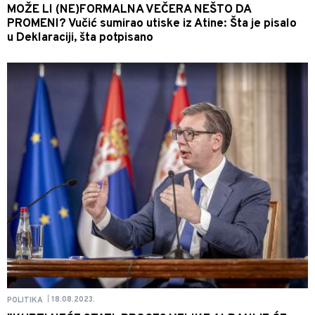
MOŽE LI (NE)FORMALNA VEČERA NEŠTO DA
PROMENI? Vučić sumirao utiske iz Atine: Šta je pisalo
u Deklaraciji, šta potpisano
18.08.2023.
POLITIKA
|