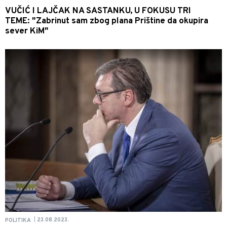
VUČIĆ I LAJČAK NA SASTANKU, U FOKUSU TRI
TEME: "Zabrinut sam zbog plana Prištine da okupira
sever KiM"
23.08.2023.
POLITIKA
|