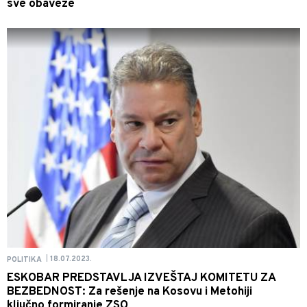
sve obaveze
18.07.2023.
POLITIKA
|
ESKOBAR PREDSTAVLJA IZVEŠTAJ KOMITETU ZA
BEZBEDNOST: Za rešenje na Kosovu i Metohiji
ključno formiranje ZSO