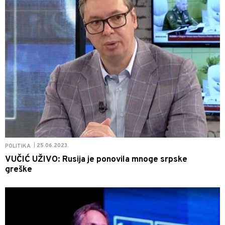
25.06.2023.
POLITIKA
|
VUČIĆ UŽIVO: Rusija je ponovila mnoge srpske
greške