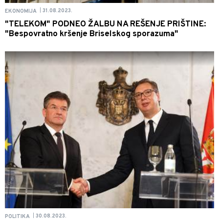
31.08.2023.
EKONOMIJA
|
"TELEKOM" PODNEO ŽALBU NA REŠENJE PRIŠTINE:
"Bespovratno kršenje Briselskog sporazuma"
30.08.2023.
POLITIKA
|