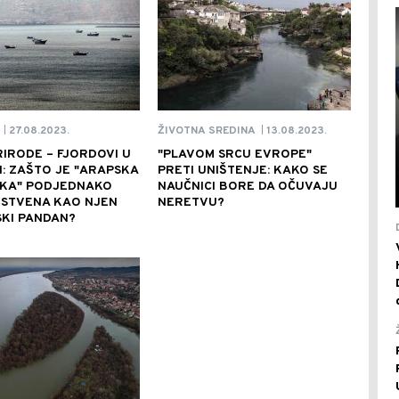
27.08.2023.
13.08.2023.
ŽIVOTNA SREDINA
|
|
IRODE – FJORDOVI U
"PLAVOM SRCU EVROPE"
I: ZAŠTO JE "ARAPSKA
PRETI UNIŠTENJE: KAKO SE
KA" PODJEDNAKO
NAUČNICI BORE DA OČUVAJU
NSTVENA KAO NJEN
NERETVU?
KI PANDAN?