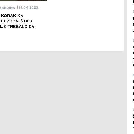
12.04.2023.
SREDINA
|
I KORAK KA
U VODA: ŠTA BI
IJE TREBALO DA