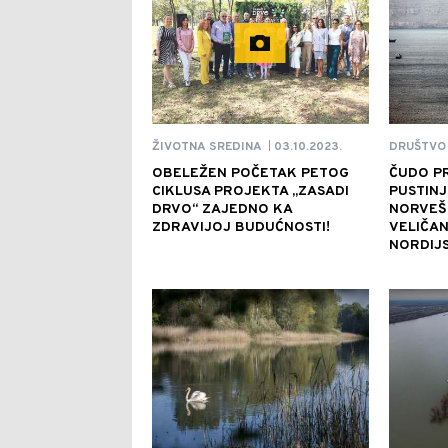
03.10.2023.
ŽIVOTNA SREDINA
DRUŠTVO
|
OBELEŽEN POČETAK PETOG
ČUDO PR
CIKLUSA PROJEKTA „ZASADI
PUSTINJ
DRVO“ ZAJEDNO KA
NORVEŠ
ZDRAVIJOJ BUDUĆNOSTI!
VELIČA
NORDIJS