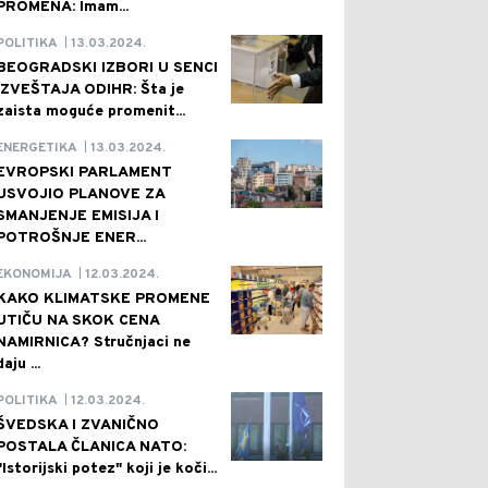
PROMENA: Imam...
13.03.2024.
POLITIKA
|
BEOGRADSKI IZBORI U SENCI
IZVEŠTAJA ODIHR: Šta je
zaista moguće promenit...
13.03.2024.
ENERGETIKA
|
EVROPSKI PARLAMENT
USVOJIO PLANOVE ZA
SMANJENJE EMISIJA I
POTROŠNJE ENER...
12.03.2024.
EKONOMIJA
|
KAKO KLIMATSKE PROMENE
UTIČU NA SKOK CENA
NAMIRNICA? Stručnjaci ne
daju ...
12.03.2024.
POLITIKA
|
ŠVEDSKA I ZVANIČNO
POSTALA ČLANICA NATO:
"Istorijski potez" koji je koči...