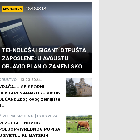
13.03.2024.
EKONOMIJA
TEHNOLOŠKI GIGANT OTPUŠTA
ZAPOSLENE: U AVGUSTU
OBJAVIO PLAN O ZAMENI SKO...
13.03.2024.
DRUŠTVO
|
VRAĆAJU SE SPORNI
HEKTARI MANASTIRU VISOKI
DEČANI: Zbog ovog zemljišta
d...
13.03.2024.
ŽIVOTNA SREDINA
|
REZULTATI NOVOG
POLJOPRIVREDNOG POPISA
U SVETLU KLIMATSKIH