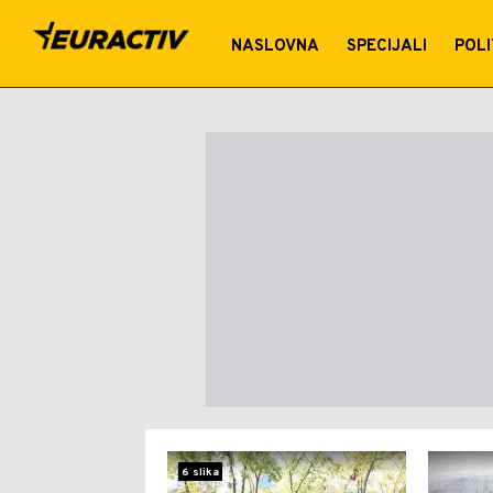
Priroda
NASLOVNA
SPECIJALI
POLI
6 slika