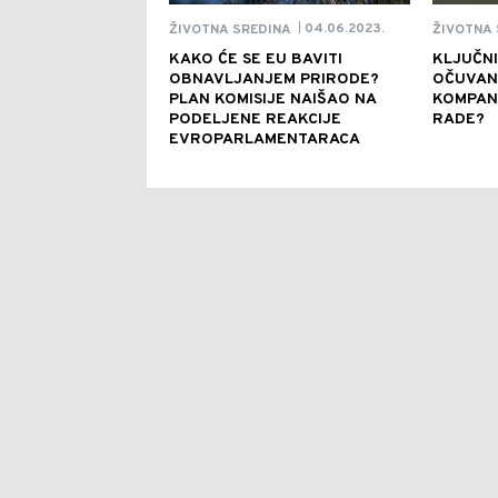
04.06.2023.
ŽIVOTNA SREDINA
ŽIVOTNA 
|
KAKO ĆE SE EU BAVITI
KLJUČN
OBNAVLJANJEM PRIRODE?
OČUVANJ
PLAN KOMISIJE NAIŠAO NA
KOMPAN
PODELJENE REAKCIJE
RADE?
EVROPARLAMENTARACA