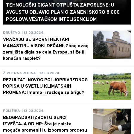
TEHNOLOŠKI GIGANT OTPUŠTA ZAPOSLENE: U
AVGUSTU OBJAVIO PLAN O ZAMENI SKORO 8.000
POSLOVA VEŠTAČKOM INTELIGENCIJOM
13.03.2024.
DRUŠTVO
|
VRAĆAJU SE SPORNI HEKTARI
MANASTIRU VISOKI DEČANI: Zbog ovog
zemljišta digla se cela Evropa, stiže li
konačan rasplet?
13.03.2024.
ŽIVOTNA SREDINA
|
REZULTATI NOVOG POLJOPRIVREDNOG
POPISA U SVETLU KLIMATSKIH
PROMENA: Imamo li razloga za brigu?
13.03.2024.
POLITIKA
|
BEOGRADSKI IZBORI U SENCI
IZVEŠTAJA ODIHR: Šta je zaista
moguće promeniti u izbornom procesu