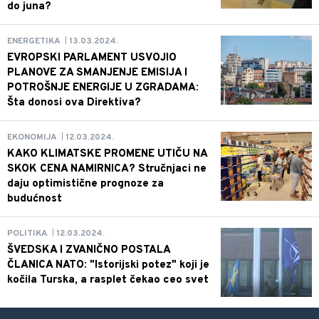
do juna?
13.03.2024.
ENERGETIKA
|
EVROPSKI PARLAMENT USVOJIO
PLANOVE ZA SMANJENJE EMISIJA I
POTROŠNJE ENERGIJE U ZGRADAMA:
Šta donosi ova Direktiva?
12.03.2024.
EKONOMIJA
|
KAKO KLIMATSKE PROMENE UTIČU NA
SKOK CENA NAMIRNICA? Stručnjaci ne
daju optimistične prognoze za
budućnost
12.03.2024.
POLITIKA
|
ŠVEDSKA I ZVANIČNO POSTALA
ČLANICA NATO: "Istorijski potez" koji je
kočila Turska, a rasplet čekao ceo svet