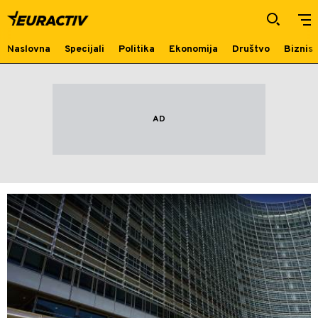
promena
Naslovna
Specijali
Politika
Ekonomija
Društvo
Biznis