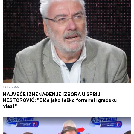
17.12.2023.
NAJVEĆE IZNENAĐENJE IZBORA U SRBIJI
NESTOROVIĆ: "Biće jako teško formirati gradsku
vlast"