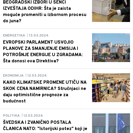
BEOGRADSKI IZBORI U SENCI
IZVEŠTAJA ODIHR: Šta je zaista
moguće promeniti u izbornom procesu
do juna?
13.03.2024.
ENERGETIKA
|
EVROPSKI PARLAMENT USVOJIO
PLANOVE ZA SMANJENJE EMISIJA I
POTROŠNJE ENERGIJE U ZGRADAMA:
Šta donosi ova Direktiva?
12.03.2024.
EKONOMIJA
|
KAKO KLIMATSKE PROMENE UTIČU NA
SKOK CENA NAMIRNICA? Stručnjaci ne
daju optimistične prognoze za
budućnost
12.03.2024.
POLITIKA
|
ŠVEDSKA I ZVANIČNO POSTALA
ČLANICA NATO: "Istorijski potez" koji je