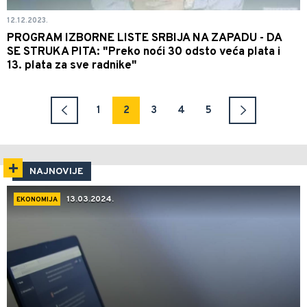
12.12.2023.
PROGRAM IZBORNE LISTE SRBIJA NA ZAPADU - DA
SE STRUKA PITA: "Preko noći 30 odsto veća plata i
13. plata za sve radnike"
1
2
3
4
5
NAJNOVIJE
13.03.2024.
EKONOMIJA