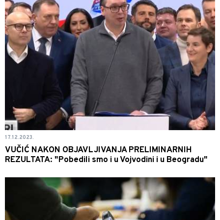
17.12.2023.
VUČIĆ NAKON OBJAVLJIVANJA PRELIMINARNIH
REZULTATA: "Pobedili smo i u Vojvodini i u Beogradu"