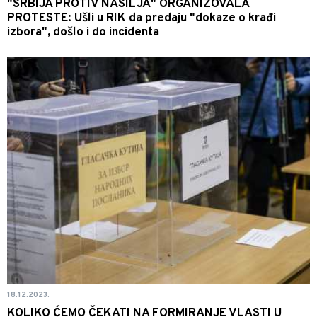
"SRBIJA PROTIV NASILJA" ORGANIZOVALA
PROTESTE: Ušli u RIK da predaju "dokaze o krađi
izbora", došlo i do incidenta
18.12.2023.
KOLIKO ĆEMO ČEKATI NA FORMIRANJE VLASTI U