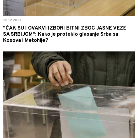
20.12.2023.
"ČAK SU I OVAKVI IZBORI BITNI ZBOG JASNE VEZE
SA SRBIJOM": Kako je proteklo glasanje Srba sa
Kosova i Metohije?