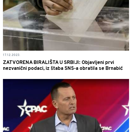
17.12.2023.
ZATVORENA BIRALIŠTA U SRBIJI: Objavljeni prvi
nezvanični podaci, iz štaba SNS-a obratila se Brnabić