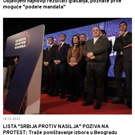
Objavljeni najnoviji rezultati glasanja, poznate prve
moguće "podele mandata"
18.12.2023.
LISTA "SRBIJA PROTIV NASILJA" POZIVA NA
PROTEST: Traže poništavanje izbora u Beogradu