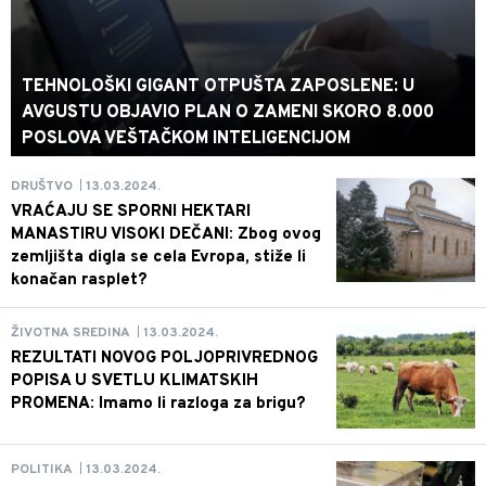
TEHNOLOŠKI GIGANT OTPUŠTA ZAPOSLENE: U
AVGUSTU OBJAVIO PLAN O ZAMENI SKORO 8.000
POSLOVA VEŠTAČKOM INTELIGENCIJOM
13.03.2024.
DRUŠTVO
|
VRAĆAJU SE SPORNI HEKTARI
MANASTIRU VISOKI DEČANI: Zbog ovog
zemljišta digla se cela Evropa, stiže li
konačan rasplet?
13.03.2024.
ŽIVOTNA SREDINA
|
REZULTATI NOVOG POLJOPRIVREDNOG
POPISA U SVETLU KLIMATSKIH
PROMENA: Imamo li razloga za brigu?
13.03.2024.
POLITIKA
|