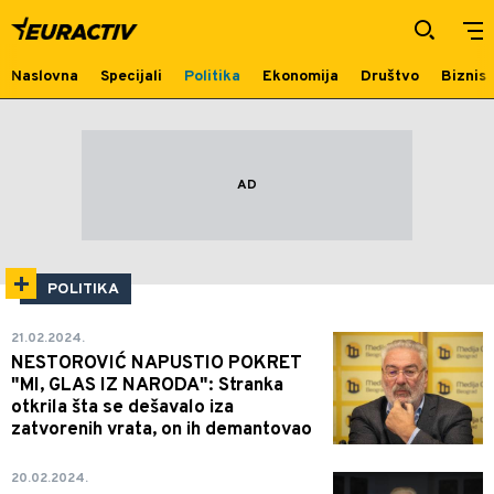
Politika
Naslovna
Specijali
Politika
Ekonomija
Društvo
Biznis
POLITIKA
21.02.2024.
NESTOROVIĆ NAPUSTIO POKRET
"MI, GLAS IZ NARODA": Stranka
otkrila šta se dešavalo iza
zatvorenih vrata, on ih demantovao
20.02.2024.