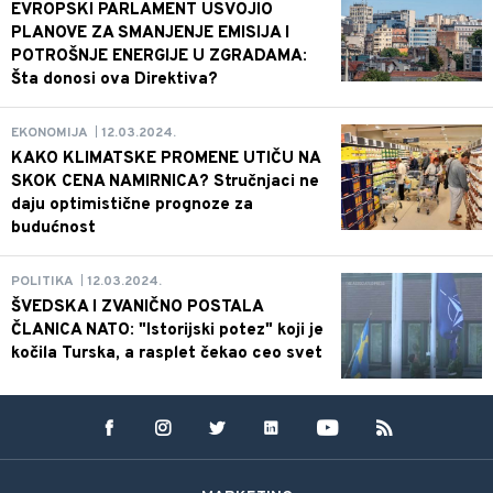
EVROPSKI PARLAMENT USVOJIO
PLANOVE ZA SMANJENJE EMISIJA I
POTROŠNJE ENERGIJE U ZGRADAMA:
Šta donosi ova Direktiva?
12.03.2024.
EKONOMIJA
|
KAKO KLIMATSKE PROMENE UTIČU NA
SKOK CENA NAMIRNICA? Stručnjaci ne
daju optimistične prognoze za
budućnost
12.03.2024.
POLITIKA
|
ŠVEDSKA I ZVANIČNO POSTALA
ČLANICA NATO: "Istorijski potez" koji je
kočila Turska, a rasplet čekao ceo svet