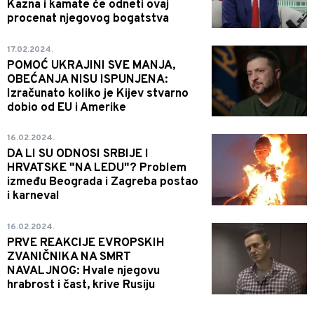
Kazna i kamate će odneti ovaj
procenat njegovog bogatstva
17.02.2024.
POMOĆ UKRAJINI SVE MANJA,
OBEĆANJA NISU ISPUNJENA:
Izračunato koliko je Kijev stvarno
dobio od EU i Amerike
16.02.2024.
DA LI SU ODNOSI SRBIJE I
HRVATSKE "NA LEDU"? Problem
između Beograda i Zagreba postao
i karneval
16.02.2024.
PRVE REAKCIJE EVROPSKIH
ZVANIČNIKA NA SMRT
NAVALJNOG: Hvale njegovu
hrabrost i čast, krive Rusiju