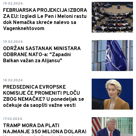
19.02.2024.
FEBRUARSKA PROJEKCIJA IZBORA
ZA EU: Izgledi Le Pen i Meloni rastu
dok Nemačka skreće nalevo sa
Vagenknehtovom
19.02.2024.
ODRŽAN SASTANAK MINISTARA
ODBRANE NATO-a: "Zapadni
Balkan važan za Alijansu"
18.02.2024.
PREDSEDNICA EVROPSKE
KOMISIJE ĆE PROMENITI PLOČU
ZBOG NEMAČKE? U ponedeljak se
očekuje da saopšti važne vesti
17.02.2024.
TRAMP MORA DA PLATI
NAJMANJE 350 MILIONA DOLARA!