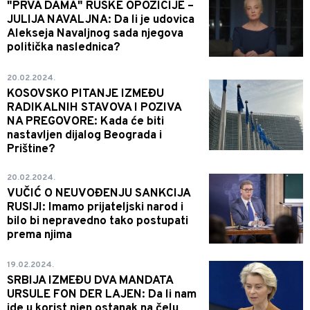
"PRVA DAMA" RUSKE OPOZICIJE –
JULIJA NAVALJNA: Da li je udovica
Alekseja Navaljnog sada njegova
politička naslednica?
20.02.2024.
KOSOVSKO PITANJE IZMEĐU
RADIKALNIH STAVOVA I POZIVA
NA PREGOVORE: Kada će biti
nastavljen dijalog Beograda i
Prištine?
20.02.2024.
VUČIĆ O NEUVOĐENJU SANKCIJA
RUSIJI: Imamo prijateljski narod i
bilo bi nepravedno tako postupati
prema njima
19.02.2024.
SRBIJA IZMEĐU DVA MANDATA
URSULE FON DER LAJEN: Da li nam
ide u korist njen ostanak na čelu