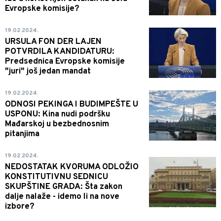
Evropske komisije?
19.02.2024.
URSULA FON DER LAJEN
POTVRDILA KANDIDATURU:
Predsednica Evropske komisije
"juri" još jedan mandat
19.02.2024.
ODNOSI PEKINGA I BUDIMPEŠTE U
USPONU: Kina nudi podršku
Mađarskoj u bezbednosnim
pitanjima
19.02.2024.
NEDOSTATAK KVORUMA ODLOŽIO
KONSTITUTIVNU SEDNICU
SKUPŠTINE GRADA: Šta zakon
dalje nalaže - idemo li na nove
izbore?