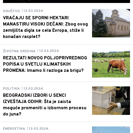
13.03.2024.
DRUŠTVO
|
VRAĆAJU SE SPORNI HEKTARI
MANASTIRU VISOKI DEČANI: Zbog ovog
zemljišta digla se cela Evropa, stiže li
konačan rasplet?
13.03.2024.
ŽIVOTNA SREDINA
|
REZULTATI NOVOG POLJOPRIVREDNOG
POPISA U SVETLU KLIMATSKIH
PROMENA: Imamo li razloga za brigu?
13.03.2024.
POLITIKA
|
BEOGRADSKI IZBORI U SENCI
IZVEŠTAJA ODIHR: Šta je zaista
moguće promeniti u izbornom procesu
do juna?
13.03.2024.
ENERGETIKA
|