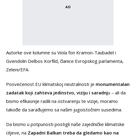
Autorke ove kolumne su Viola fon Kramon-Taubadel i
Gvendolin Delbos Korfild, članice Evropskog parlamenta,
Zeleni/EFA.
Posvećenost EU klimatskoj neutralnosti je
monumentalan
zadatak koji zahteva jedinstvo, viziju i saradnj
u – ali da
bismo efikasnije radili na ostvarenju te vizije, moramo
takođe da sarađujemo sa našim jugoistočnim susedima.
Da bismo u potpunosti postigli naše zajedničke klimatske
ciljeve, na
Zapadni Balkan treba da gledamo kao na