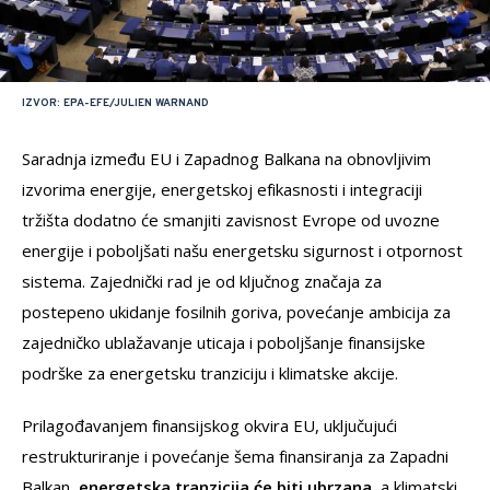
IZVOR: EPA-EFE/JULIEN WARNAND
Saradnja između EU i Zapadnog Balkana na obnovljivim
izvorima energije, energetskoj efikasnosti i integraciji
tržišta dodatno će smanjiti zavisnost Evrope od uvozne
energije i poboljšati našu energetsku sigurnost i otpornost
sistema. Zajednički rad je od ključnog značaja za
postepeno ukidanje fosilnih goriva, povećanje ambicija za
zajedničko ublažavanje uticaja i poboljšanje finansijske
podrške za energetsku tranziciju i klimatske akcije.
Prilagođavanjem finansijskog okvira EU, uključujući
restrukturiranje i povećanje šema finansiranja za Zapadni
Balkan,
energetska tranzicija će biti ubrzana,
a klimatski