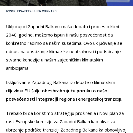
IZVOR: EPA-EFE/JULIEN WARNAND
Uključujući Zapadni Balkan u našu debatu i proces o klimi
2040. godine, možemo ispuniti našu posvećenost da
konkretno radimo sa našim susedima. Ovo uključivanje se
odnosi na postizanje klimatske neutralnosti i podsticanje
stvarne kohezije u našim zajedničkim klimatskim
ambicijama.
Isključivanje Zapadnog Balkana iz debate o klimatskim
ciljevima EU šalje
obeshrabrujuću poruku o našoj
posvećenosti integraciji
regiona i energetskoj tranziciji.
Trebalo bi da koristimo strategiju proširenja i Novi plan za
rast Evropske komisije za Zapadni Balkan kao okvir za
ubrzanje podrške tranziciji Zapadnog Balkana ka obnovljivoj