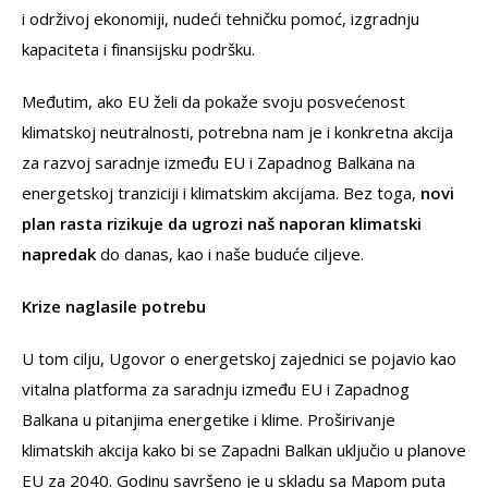
i održivoj ekonomiji, nudeći tehničku pomoć, izgradnju
kapaciteta i finansijsku podršku.
Međutim, ako EU želi da pokaže svoju posvećenost
klimatskoj neutralnosti, potrebna nam je i konkretna akcija
za razvoj saradnje između EU i Zapadnog Balkana na
energetskoj tranziciji i klimatskim akcijama. Bez toga,
novi
plan rasta rizikuje da ugrozi naš naporan klimatski
napredak
do danas, kao i naše buduće ciljeve.
Krize naglasile potrebu
U tom cilju, Ugovor o energetskoj zajednici se pojavio kao
vitalna platforma za saradnju između EU i Zapadnog
Balkana u pitanjima energetike i klime. Proširivanje
klimatskih akcija kako bi se Zapadni Balkan uključio u planove
EU za 2040. Godinu savršeno je u skladu sa Mapom puta