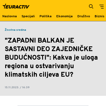
"ZAPADNI BALKAN JE SASTAVNI
DEO ZAJEDNIČKE BUDUĆNOSTI":
Kakva je uloga regiona u ostvarivanju
Naslovna
Specijali
Politika
Ekonomija
Društvo
Biznis
klimatskih ciljeva EU? | Euractiv
Životna sredina
"ZAPADNI BALKAN JE
SASTAVNI DEO ZAJEDNIČKE
BUDUĆNOSTI": Kakva je uloga
regiona u ostvarivanju
klimatskih ciljeva EU?
15.11.2023. / 16:39