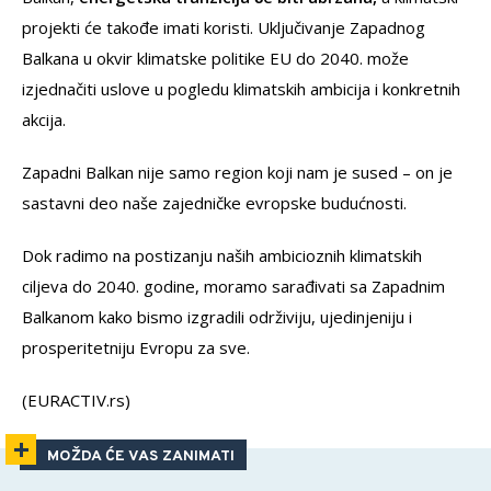
projekti će takođe imati koristi. Uključivanje Zapadnog
Balkana u okvir klimatske politike EU do 2040. može
izjednačiti uslove u pogledu klimatskih ambicija i konkretnih
akcija.
Zapadni Balkan nije samo region koji nam je sused – on je
sastavni deo naše zajedničke evropske budućnosti.
Dok radimo na postizanju naših ambicioznih klimatskih
ciljeva do 2040. godine, moramo sarađivati sa Zapadnim
Balkanom kako bismo izgradili održiviju, ujedinjeniju i
prosperitetniju Evropu za sve.
(EURACTIV.rs)
MOŽDA ĆE VAS ZANIMATI