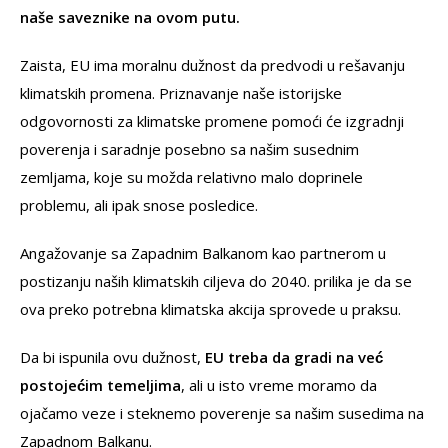
naše saveznike na ovom putu.
Zaista, EU ima moralnu dužnost da predvodi u rešavanju
klimatskih promena. Priznavanje naše istorijske
odgovornosti za klimatske promene pomoći će izgradnji
poverenja i saradnje posebno sa našim susednim
zemljama, koje su možda relativno malo doprinele
problemu, ali ipak snose posledice.
Angažovanje sa Zapadnim Balkanom kao partnerom u
postizanju naših klimatskih ciljeva do 2040. prilika je da se
ova preko potrebna klimatska akcija sprovede u praksu.
Da bi ispunila ovu dužnost,
EU treba da gradi na već
postojećim temeljima
, ali u isto vreme moramo da
ojačamo veze i steknemo poverenje sa našim susedima na
Zapadnom Balkanu.