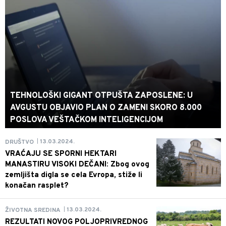
TEHNOLOŠKI GIGANT OTPUŠTA ZAPOSLENE: U
AVGUSTU OBJAVIO PLAN O ZAMENI SKORO 8.000
POSLOVA VEŠTAČKOM INTELIGENCIJOM
13.03.2024.
DRUŠTVO
|
VRAĆAJU SE SPORNI HEKTARI
MANASTIRU VISOKI DEČANI: Zbog ovog
zemljišta digla se cela Evropa, stiže li
konačan rasplet?
13.03.2024.
ŽIVOTNA SREDINA
|
REZULTATI NOVOG POLJOPRIVREDNOG