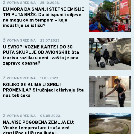
ŽIVOTNA SREDINA
25.10.2023.
|
EU MORA DA SMANJI ŠTETNE EMISIJE
TRI PUTA BRŽE: Da bi ispunili ciljeve,
ne mogu ovim tempom – koje
industrije se ističu?
ŽIVOTNA SREDINA
23.07.2023.
|
U EVROPI VOZNE KARTE I DO 30
PUTA SKUPLJE OD AVIONSKIH: Šta
izaziva razliku u ceni i zašto je ona
zapravo opasna?
ŽIVOTNA SREDINA
11.05.2023.
|
KOLIKO SE KLIMA U SRBIJI
PROMENILA? Stručnjaci otkrivaju šta
nas tek čeka
ŽIVOTNA SREDINA
03.05.2023.
|
NAJVIŠE POGOĐENA ZEMLJA EU:
Visoke temperature i suša već
drastično utiču na ljude i