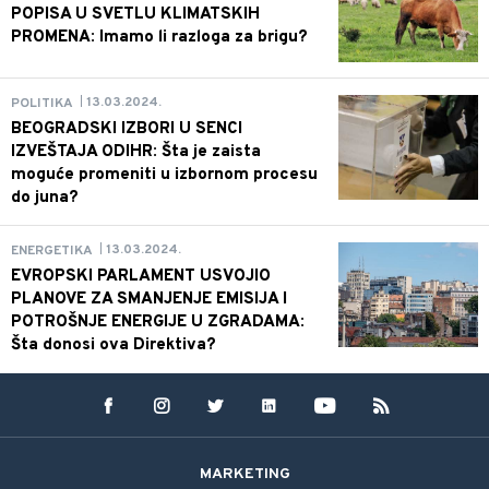
POPISA U SVETLU KLIMATSKIH
PROMENA: Imamo li razloga za brigu?
13.03.2024.
POLITIKA
|
BEOGRADSKI IZBORI U SENCI
IZVEŠTAJA ODIHR: Šta je zaista
moguće promeniti u izbornom procesu
do juna?
13.03.2024.
ENERGETIKA
|
EVROPSKI PARLAMENT USVOJIO
PLANOVE ZA SMANJENJE EMISIJA I
POTROŠNJE ENERGIJE U ZGRADAMA:
Šta donosi ova Direktiva?
MARKETING