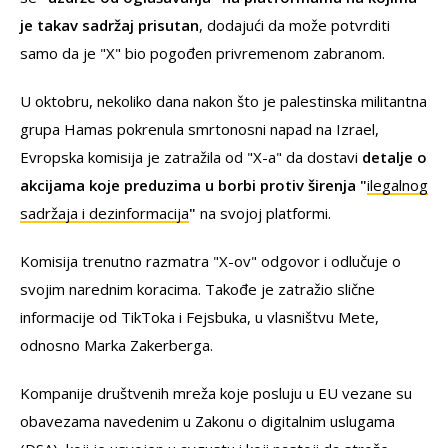
je takav sadržaj prisutan
, dodajući da može potvrditi
samo da je "X" bio pogođen privremenom zabranom.
U oktobru, nekoliko dana nakon što je palestinska militantna
grupa Hamas pokrenula smrtonosni napad na Izrael,
Evropska komisija je zatražila od "X-a" da dostavi
detalje o
akcijama koje preduzima u borbi protiv širenja "
ilegalnog
sadržaja i dezinformacija
"
na svojoj platformi.
Komisija trenutno razmatra "X-ov" odgovor i odlučuje o
svojim narednim koracima. Takođe je zatražio slične
informacije od TikToka i Fejsbuka, u vlasništvu Mete,
odnosno Marka Zakerberga.
Kompanije društvenih mreža koje posluju u EU vezane su
obavezama navedenim u Zakonu o digitalnim uslugama