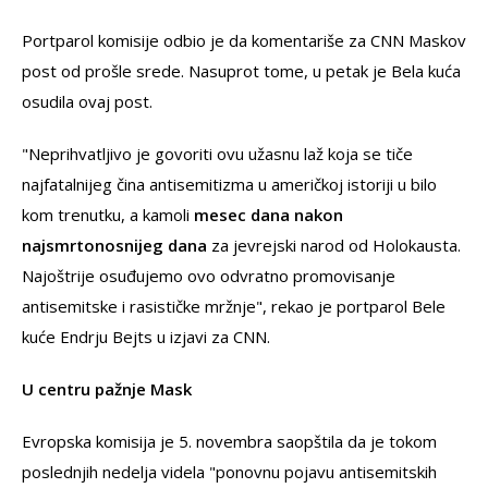
Portparol komisije odbio je da komentariše za CNN Maskov
post od prošle srede. Nasuprot tome, u petak je Bela kuća
osudila ovaj post.
"Neprihvatljivo je govoriti ovu užasnu laž koja se tiče
najfatalnijeg čina antisemitizma u američkoj istoriji u bilo
kom trenutku, a kamoli
mesec dana nakon
najsmrtonosnijeg dana
za jevrejski narod od Holokausta.
Najoštrije osuđujemo ovo odvratno promovisanje
antisemitske i rasističke mržnje", rekao je portparol Bele
kuće Endrju Bejts u izjavi za CNN.
U centru pažnje Mask
Evropska komisija je 5. novembra saopštila da je tokom
poslednjih nedelja videla "ponovnu pojavu antisemitskih