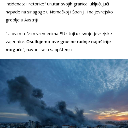
incidenata i retorike" unutar svojih granica, uključujući
napade na sinagoge u Nemačkoj i Španiji, i na jevrejsko
groblje u Austriji.
"U ovim teškim vremenima EU stoji uz svoje jevrejske
zajednice.
Osuđujemo ove gnusne radnje najoštrije
moguće
", navodi se u saopštenju.