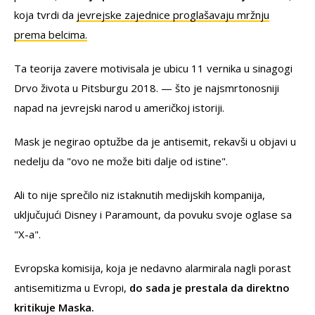
koja tvrdi da
jevrejske zajednice proglašavaju mržnju
prema belcima.
Ta teorija zavere motivisala je ubicu 11 vernika u sinagogi
Drvo života u Pitsburgu 2018. — što je najsmrtonosniji
napad na jevrejski narod u američkoj istoriji.
Mask je negirao optužbe da je antisemit, rekavši u objavi u
nedelju da "ovo ne može biti dalje od istine".
Ali to nije sprečilo niz istaknutih medijskih kompanija,
uključujući Disney i Paramount, da povuku svoje oglase sa
"X-a".
Evropska komisija, koja je nedavno alarmirala nagli porast
antisemitizma u Evropi,
do sada je prestala da direktno
kritikuje Maska.