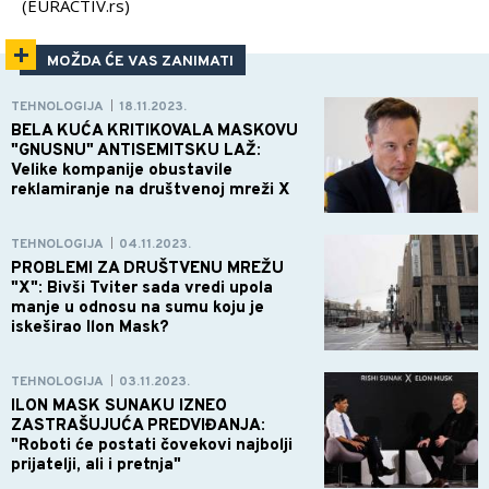
(EURACTIV.rs)
MOŽDA ĆE VAS ZANIMATI
TEHNOLOGIJA
18.11.2023.
|
BELA KUĆA KRITIKOVALA MASKOVU
"GNUSNU" ANTISEMITSKU LAŽ:
Velike kompanije obustavile
reklamiranje na društvenoj mreži X
TEHNOLOGIJA
04.11.2023.
|
PROBLEMI ZA DRUŠTVENU MREŽU
"X": Bivši Tviter sada vredi upola
manje u odnosu na sumu koju je
iskeširao Ilon Mask?
TEHNOLOGIJA
03.11.2023.
|
ILON MASK SUNAKU IZNEO
ZASTRAŠUJUĆA PREDVIĐANJA:
"Roboti će postati čovekovi najbolji
prijatelji, ali i pretnja"