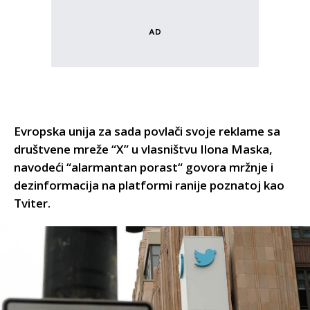
Evropska unija za sada povlači svoje reklame sa
društvene mreže “X” u vlasništvu Ilona Maska,
navodeći “alarmantan porast“ govora mržnje i
dezinformacija na platformi ranije poznatoj kao
Tviter.