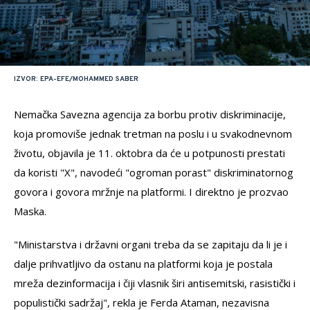
IZVOR: EPA-EFE/MOHAMMED SABER
Nemačka Savezna agencija za borbu protiv diskriminacije,
koja promoviše jednak tretman na poslu i u svakodnevnom
životu, objavila je 11. oktobra da će u potpunosti prestati
da koristi "X", navodeći "ogroman porast" diskriminatornog
govora i govora mržnje na platformi. I direktno je prozvao
Maska.
"Ministarstva i državni organi treba da se zapitaju da li je i
dalje prihvatljivo da ostanu na platformi koja je postala
mreža dezinformacija i čiji vlasnik širi antisemitski, rasistički i
populistički sadržaj", rekla je Ferda Ataman, nezavisna