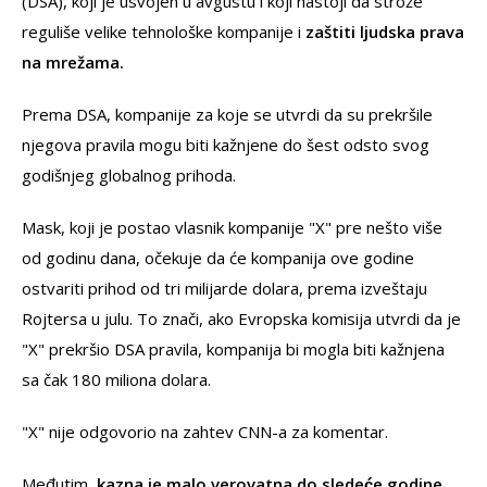
(DSA), koji je usvojen u avgustu i koji nastoji da strože
reguliše velike tehnološke kompanije i
zaštiti ljudska prava
na mrežama.
Prema DSA, kompanije za koje se utvrdi da su prekršile
njegova pravila mogu biti kažnjene do šest odsto svog
godišnjeg globalnog prihoda.
Mask, koji je postao vlasnik kompanije "X" pre nešto više
od godinu dana, očekuje da će kompanija ove godine
ostvariti prihod od tri milijarde dolara, prema izveštaju
Rojtersa u julu. To znači, ako Evropska komisija utvrdi da je
"X" prekršio DSA pravila, kompanija bi mogla biti kažnjena
sa čak 180 miliona dolara.
"X" nije odgovorio na zahtev CNN-a za komentar.
Međutim,
kazna je malo verovatna do sledeće godine
,