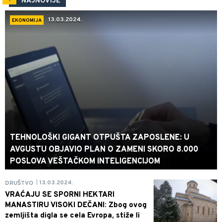
NAJNOVIJE
13.03.2024.
EKONOMIJA
TEHNOLOŠKI GIGANT OTPUŠTA ZAPOSLENE: U
AVGUSTU OBJAVIO PLAN O ZAMENI SKORO 8.000
POSLOVA VEŠTAČKOM INTELIGENCIJOM
13.03.2024.
DRUŠTVO
|
VRAĆAJU SE SPORNI HEKTARI
MANASTIRU VISOKI DEČANI: Zbog ovog
zemljišta digla se cela Evropa, stiže li