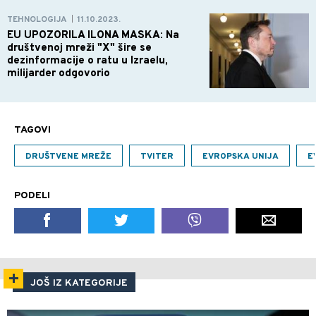
TEHNOLOGIJA
11.10.2023.
|
EU UPOZORILA ILONA MASKA: Na
društvenoj mreži "X" šire se
dezinformacije o ratu u Izraelu,
milijarder odgovorio
TAGOVI
DRUŠTVENE MREŽE
TVITER
EVROPSKA UNIJA
E
PODELI
JOŠ IZ KATEGORIJE