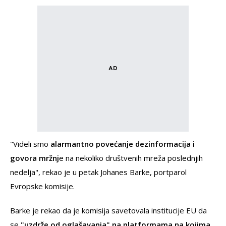
"Videli smo
alarmantno povećanje dezinformacija i
govora mržnj
e na nekoliko društvenih mreža poslednjih
nedelja", rekao je u petak Johanes Barke, portparol
Evropske komisije.
Barke je rekao da je komisija savetovala institucije EU da
se
"uzdrže od oglašavanja" na platformama na kojima