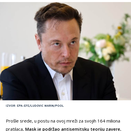
IZVOR: EPA-EFE/LUDOVIC MARIN/POOL
Prošle srede, u postu na ovoj mreži za svojih 164 miliona
pratilaca,
Mask je podržao antisemitsku teoriju zavere
,