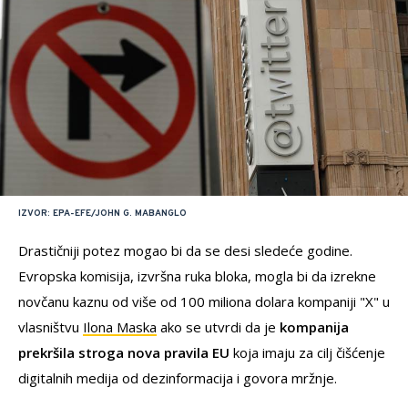
IZVOR: EPA-EFE/JOHN G. MABANGLO
Drastičniji potez mogao bi da se desi sledeće godine.
Evropska komisija, izvršna ruka bloka, mogla bi da izrekne
novčanu kaznu od više od 100 miliona dolara kompaniji "X" u
vlasništvu
Ilona Maska
ako se utvrdi da je
kompanija
prekršila stroga nova pravila EU
koja imaju za cilj čišćenje
digitalnih medija od dezinformacija i govora mržnje.