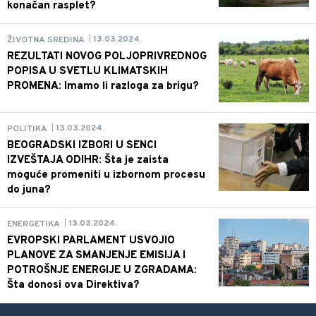
konačan rasplet?
13.03.2024.
ŽIVOTNA SREDINA
|
REZULTATI NOVOG POLJOPRIVREDNOG
POPISA U SVETLU KLIMATSKIH
PROMENA: Imamo li razloga za brigu?
13.03.2024.
POLITIKA
|
BEOGRADSKI IZBORI U SENCI
IZVEŠTAJA ODIHR: Šta je zaista
moguće promeniti u izbornom procesu
do juna?
13.03.2024.
ENERGETIKA
|
EVROPSKI PARLAMENT USVOJIO
PLANOVE ZA SMANJENJE EMISIJA I
POTROŠNJE ENERGIJE U ZGRADAMA:
Šta donosi ova Direktiva?