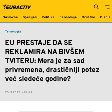
EU PRESTAJE DA SE REKLAMIRA
NA BIVŠEM TVITERU: Mera je za sad
privremena, drastičniji potez već
Naslovna
Specijali
Politika
Ekonomija
Društvo
Biznis
sledeće godine? | Euractiv
Tehnologija
EU PRESTAJE DA SE
REKLAMIRA NA BIVŠEM
TVITERU: Mera je za sad
privremena, drastičniji potez
već sledeće godine?
23.11.2023. / 14:47