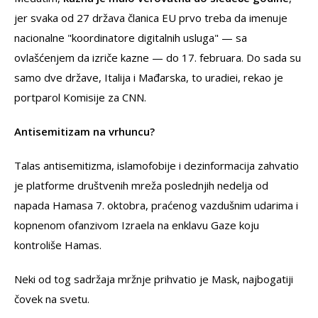
jer svaka od 27 država članica EU prvo treba da imenuje
nacionalne "koordinatore digitalnih usluga" — sa
ovlašćenjem da izriče kazne — do 17. februara. Do sada su
samo dve države, Italija i Mađarska, to uradiei, rekao je
portparol Komisije za CNN.
Antisemitizam na vrhuncu?
Talas antisemitizma, islamofobije i dezinformacija zahvatio
je platforme društvenih mreža poslednjih nedelja od
napada Hamasa 7. oktobra, praćenog vazdušnim udarima i
kopnenom ofanzivom Izraela na enklavu Gaze koju
kontroliše Hamas.
Neki od tog sadržaja mržnje prihvatio je Mask, najbogatiji
čovek na svetu.