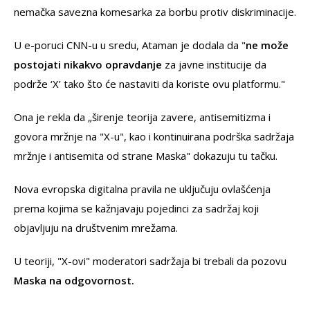
nemačka savezna komesarka za borbu protiv diskriminacije.
U e-poruci CNN-u u sredu, Ataman je dodala da "
ne može
postojati nikakvo opravdanje
za javne institucije da
podrže ‘X’ tako što će nastaviti da koriste ovu platformu."
Ona je rekla da „širenje teorija zavere, antisemitizma i
govora mržnje na "X-u", kao i kontinuirana podrška sadržaja
mržnje i antisemita od strane Maska" dokazuju tu tačku.
Nova evropska digitalna pravila ne uključuju ovlašćenja
prema kojima se kažnjavaju pojedinci za sadržaj koji
objavljuju na društvenim mrežama.
U teoriji, "X-ovi" moderatori sadržaja bi trebali da pozovu
Maska na odgovornost.