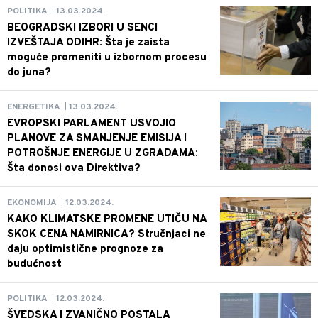
13.03.2024.
POLITIKA
|
BEOGRADSKI IZBORI U SENCI
IZVEŠTAJA ODIHR: Šta je zaista
moguće promeniti u izbornom procesu
do juna?
13.03.2024.
ENERGETIKA
|
EVROPSKI PARLAMENT USVOJIO
PLANOVE ZA SMANJENJE EMISIJA I
POTROŠNJE ENERGIJE U ZGRADAMA:
Šta donosi ova Direktiva?
12.03.2024.
EKONOMIJA
|
KAKO KLIMATSKE PROMENE UTIČU NA
SKOK CENA NAMIRNICA? Stručnjaci ne
daju optimistične prognoze za
budućnost
12.03.2024.
POLITIKA
|
ŠVEDSKA I ZVANIČNO POSTALA