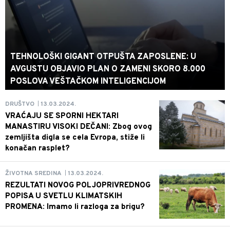
TEHNOLOŠKI GIGANT OTPUŠTA ZAPOSLENE: U
AVGUSTU OBJAVIO PLAN O ZAMENI SKORO 8.000
POSLOVA VEŠTAČKOM INTELIGENCIJOM
13.03.2024.
DRUŠTVO
|
VRAĆAJU SE SPORNI HEKTARI
MANASTIRU VISOKI DEČANI: Zbog ovog
zemljišta digla se cela Evropa, stiže li
konačan rasplet?
13.03.2024.
ŽIVOTNA SREDINA
|
REZULTATI NOVOG POLJOPRIVREDNOG
POPISA U SVETLU KLIMATSKIH
PROMENA: Imamo li razloga za brigu?