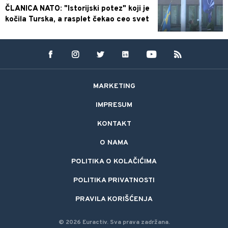
ČLANICA NATO: "Istorijski potez" koji je
kočila Turska, a rasplet čekao ceo svet
MARKETING
IMPRESUM
KONTAKT
O NAMA
POLITIKA O KOLAČIĆIMA
POLITIKA PRIVATNOSTI
PRAVILA KORIŠĆENJA
©
2026
Euractiv.
Sva prava zadržana.