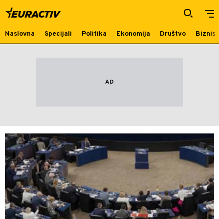
instrument
Naslovna
Specijali
Politika
Ekonomija
Društvo
Biznis