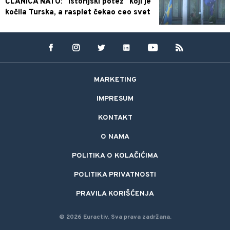
ČLANICA NATO: "Istorijski potez" koji je
kočila Turska, a rasplet čekao ceo svet
MARKETING
IMPRESUM
KONTAKT
O NAMA
POLITIKA O KOLAČIĆIMA
POLITIKA PRIVATNOSTI
PRAVILA KORIŠĆENJA
©
2026
Euractiv.
Sva prava zadržana.