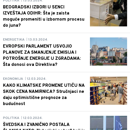
13.03.2024.
POLITIKA
|
BEOGRADSKI IZBORI U SENCI
IZVEŠTAJA ODIHR: Šta je zaista
moguće promeniti u izbornom procesu
do juna?
13.03.2024.
ENERGETIKA
|
EVROPSKI PARLAMENT USVOJIO
PLANOVE ZA SMANJENJE EMISIJA I
POTROŠNJE ENERGIJE U ZGRADAMA:
Šta donosi ova Direktiva?
12.03.2024.
EKONOMIJA
|
KAKO KLIMATSKE PROMENE UTIČU NA
SKOK CENA NAMIRNICA? Stručnjaci ne
daju optimistične prognoze za
budućnost
12.03.2024.
POLITIKA
|
ŠVEDSKA I ZVANIČNO POSTALA