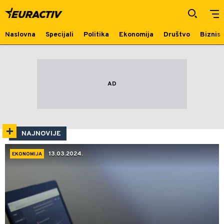
Beograd
Naslovna
Specijali
Politika
Ekonomija
Društvo
Biznis
NAJNOVIJE
13.03.2024.
EKONOMIJA