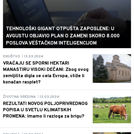
TEHNOLOŠKI GIGANT OTPUŠTA ZAPOSLENE: U
AVGUSTU OBJAVIO PLAN O ZAMENI SKORO 8.000
POSLOVA VEŠTAČKOM INTELIGENCIJOM
13.03.2024.
DRUŠTVO
|
VRAĆAJU SE SPORNI HEKTARI
MANASTIRU VISOKI DEČANI: Zbog ovog
zemljišta digla se cela Evropa, stiže li
konačan rasplet?
13.03.2024.
ŽIVOTNA SREDINA
|
REZULTATI NOVOG POLJOPRIVREDNOG
POPISA U SVETLU KLIMATSKIH
PROMENA: Imamo li razloga za brigu?