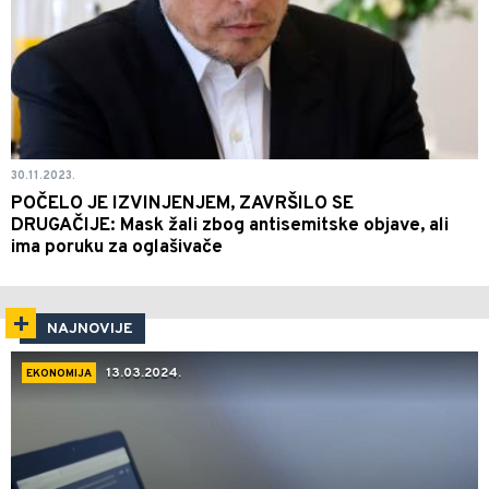
30.11.2023.
POČELO JE IZVINJENJEM, ZAVRŠILO SE
DRUGAČIJE: Mask žali zbog antisemitske objave, ali
ima poruku za oglašivače
NAJNOVIJE
13.03.2024.
EKONOMIJA