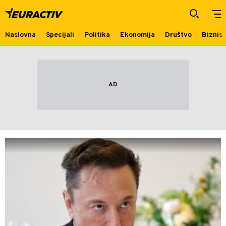
izvinjenje
Naslovna
Specijali
Politika
Ekonomija
Društvo
Biznis