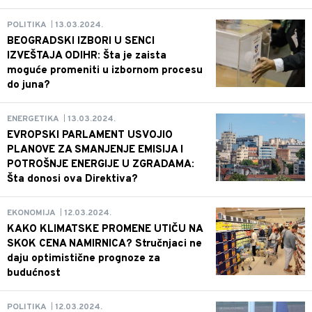
13.03.2024.
POLITIKA
|
BEOGRADSKI IZBORI U SENCI
IZVEŠTAJA ODIHR: Šta je zaista
moguće promeniti u izbornom procesu
do juna?
13.03.2024.
ENERGETIKA
|
EVROPSKI PARLAMENT USVOJIO
PLANOVE ZA SMANJENJE EMISIJA I
POTROŠNJE ENERGIJE U ZGRADAMA:
Šta donosi ova Direktiva?
12.03.2024.
EKONOMIJA
|
KAKO KLIMATSKE PROMENE UTIČU NA
SKOK CENA NAMIRNICA? Stručnjaci ne
daju optimistične prognoze za
budućnost
12.03.2024.
POLITIKA
|