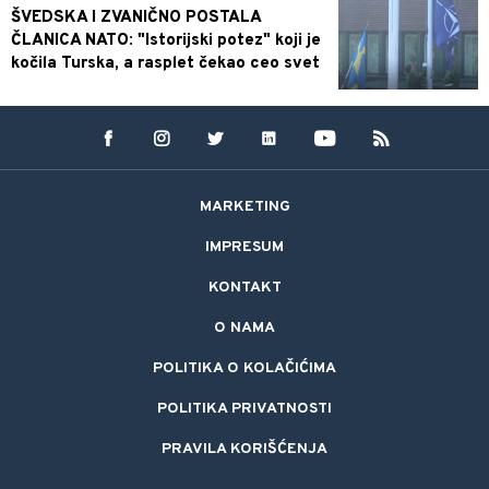
ŠVEDSKA I ZVANIČNO POSTALA
ČLANICA NATO: "Istorijski potez" koji je
kočila Turska, a rasplet čekao ceo svet
MARKETING
IMPRESUM
KONTAKT
O NAMA
POLITIKA O KOLAČIĆIMA
POLITIKA PRIVATNOSTI
PRAVILA KORIŠĆENJA