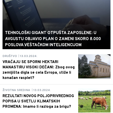
TEHNOLOŠKI GIGANT OTPUŠTA ZAPOSLENE: U
AVGUSTU OBJAVIO PLAN O ZAMENI SKORO 8.000
POSLOVA VEŠTAČKOM INTELIGENCIJOM
13.03.2024.
DRUŠTVO
|
VRAĆAJU SE SPORNI HEKTARI
MANASTIRU VISOKI DEČANI: Zbog ovog
zemljišta digla se cela Evropa, stiže li
konačan rasplet?
13.03.2024.
ŽIVOTNA SREDINA
|
REZULTATI NOVOG POLJOPRIVREDNOG
POPISA U SVETLU KLIMATSKIH
PROMENA: Imamo li razloga za brigu?