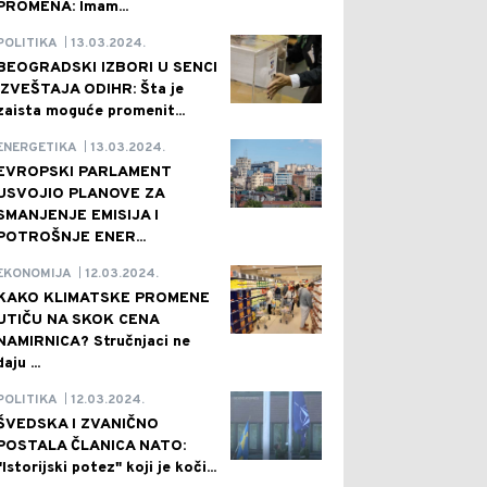
PROMENA: Imam...
13.03.2024.
POLITIKA
|
BEOGRADSKI IZBORI U SENCI
IZVEŠTAJA ODIHR: Šta je
zaista moguće promenit...
13.03.2024.
ENERGETIKA
|
EVROPSKI PARLAMENT
USVOJIO PLANOVE ZA
SMANJENJE EMISIJA I
POTROŠNJE ENER...
12.03.2024.
EKONOMIJA
|
KAKO KLIMATSKE PROMENE
UTIČU NA SKOK CENA
NAMIRNICA? Stručnjaci ne
daju ...
12.03.2024.
POLITIKA
|
ŠVEDSKA I ZVANIČNO
POSTALA ČLANICA NATO:
"Istorijski potez" koji je koči...