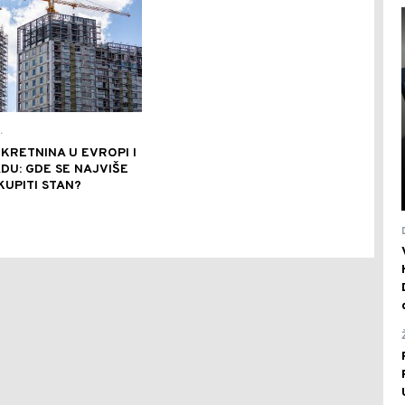
.
KRETNINA U EVROPI I
U: GDE SE NAJVIŠE
 KUPITI STAN?