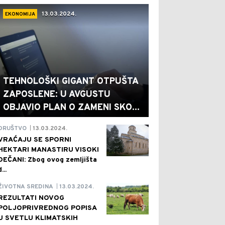
13.03.2024.
EKONOMIJA
TEHNOLOŠKI GIGANT OTPUŠTA
ZAPOSLENE: U AVGUSTU
OBJAVIO PLAN O ZAMENI SKO...
13.03.2024.
DRUŠTVO
|
VRAĆAJU SE SPORNI
HEKTARI MANASTIRU VISOKI
DEČANI: Zbog ovog zemljišta
d...
13.03.2024.
ŽIVOTNA SREDINA
|
REZULTATI NOVOG
POLJOPRIVREDNOG POPISA
U SVETLU KLIMATSKIH