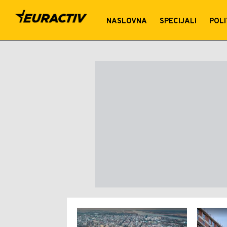
cene stanova
NASLOVNA
SPECIJALI
POLI