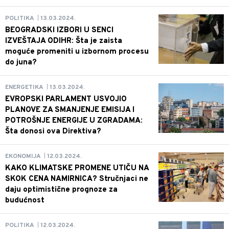
13.03.2024.
POLITIKA
|
BEOGRADSKI IZBORI U SENCI
IZVEŠTAJA ODIHR: Šta je zaista
moguće promeniti u izbornom procesu
do juna?
13.03.2024.
ENERGETIKA
|
EVROPSKI PARLAMENT USVOJIO
PLANOVE ZA SMANJENJE EMISIJA I
POTROŠNJE ENERGIJE U ZGRADAMA:
Šta donosi ova Direktiva?
12.03.2024.
EKONOMIJA
|
KAKO KLIMATSKE PROMENE UTIČU NA
SKOK CENA NAMIRNICA? Stručnjaci ne
daju optimistične prognoze za
budućnost
12.03.2024.
POLITIKA
|