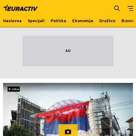
Pink
Naslovna
Specijali
Politika
Ekonomija
Društvo
Biznis
9 slika