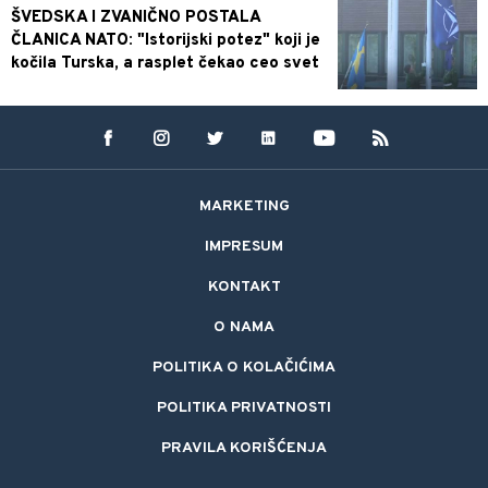
ŠVEDSKA I ZVANIČNO POSTALA
ČLANICA NATO: "Istorijski potez" koji je
kočila Turska, a rasplet čekao ceo svet
MARKETING
IMPRESUM
KONTAKT
O NAMA
POLITIKA O KOLAČIĆIMA
POLITIKA PRIVATNOSTI
PRAVILA KORIŠĆENJA