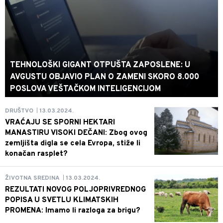
TEHNOLOŠKI GIGANT OTPUŠTA ZAPOSLENE: U
AVGUSTU OBJAVIO PLAN O ZAMENI SKORO 8.000
POSLOVA VEŠTAČKOM INTELIGENCIJOM
13.03.2024.
DRUŠTVO
|
VRAĆAJU SE SPORNI HEKTARI
MANASTIRU VISOKI DEČANI: Zbog ovog
zemljišta digla se cela Evropa, stiže li
konačan rasplet?
13.03.2024.
ŽIVOTNA SREDINA
|
REZULTATI NOVOG POLJOPRIVREDNOG
POPISA U SVETLU KLIMATSKIH
PROMENA: Imamo li razloga za brigu?