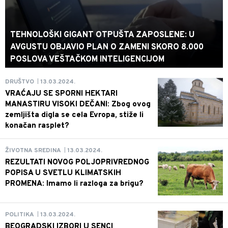
TEHNOLOŠKI GIGANT OTPUŠTA ZAPOSLENE: U
AVGUSTU OBJAVIO PLAN O ZAMENI SKORO 8.000
POSLOVA VEŠTAČKOM INTELIGENCIJOM
13.03.2024.
DRUŠTVO
|
VRAĆAJU SE SPORNI HEKTARI
MANASTIRU VISOKI DEČANI: Zbog ovog
zemljišta digla se cela Evropa, stiže li
konačan rasplet?
13.03.2024.
ŽIVOTNA SREDINA
|
REZULTATI NOVOG POLJOPRIVREDNOG
POPISA U SVETLU KLIMATSKIH
PROMENA: Imamo li razloga za brigu?
13.03.2024.
POLITIKA
|
BEOGRADSKI IZBORI U SENCI