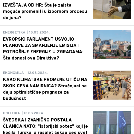
IZVEŠTAJA ODIHR: Šta je zaista
moguće promeniti u izbornom procesu
do juna?
13.03.2024.
ENERGETIKA
|
EVROPSKI PARLAMENT USVOJIO
PLANOVE ZA SMANJENJE EMISIJA I
POTROŠNJE ENERGIJE U ZGRADAMA:
Šta donosi ova Direktiva?
12.03.2024.
EKONOMIJA
|
KAKO KLIMATSKE PROMENE UTIČU NA
SKOK CENA NAMIRNICA? Stručnjaci ne
daju optimistične prognoze za
budućnost
12.03.2024.
POLITIKA
|
ŠVEDSKA I ZVANIČNO POSTALA
ČLANICA NATO: "Istorijski potez" koji je
kočila Turska, a rasplet čekao ceo svet