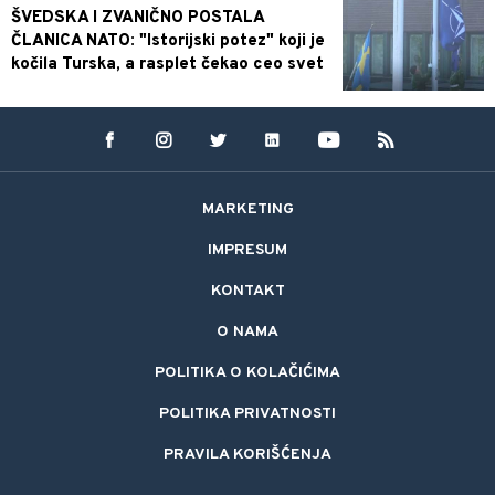
ŠVEDSKA I ZVANIČNO POSTALA
ČLANICA NATO: "Istorijski potez" koji je
kočila Turska, a rasplet čekao ceo svet
MARKETING
IMPRESUM
KONTAKT
O NAMA
POLITIKA O KOLAČIĆIMA
POLITIKA PRIVATNOSTI
PRAVILA KORIŠĆENJA