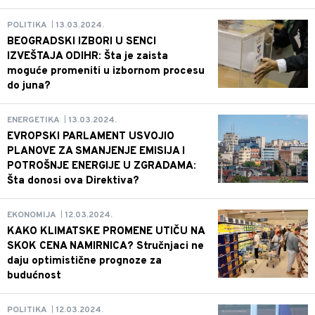
13.03.2024.
POLITIKA
|
BEOGRADSKI IZBORI U SENCI
IZVEŠTAJA ODIHR: Šta je zaista
moguće promeniti u izbornom procesu
do juna?
13.03.2024.
ENERGETIKA
|
EVROPSKI PARLAMENT USVOJIO
PLANOVE ZA SMANJENJE EMISIJA I
POTROŠNJE ENERGIJE U ZGRADAMA:
Šta donosi ova Direktiva?
12.03.2024.
EKONOMIJA
|
KAKO KLIMATSKE PROMENE UTIČU NA
SKOK CENA NAMIRNICA? Stručnjaci ne
daju optimistične prognoze za
budućnost
12.03.2024.
POLITIKA
|