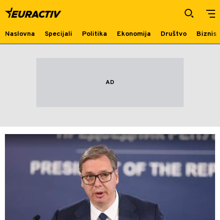
Čen Bo
Naslovna
Specijali
Politika
Ekonomija
Društvo
Biznis