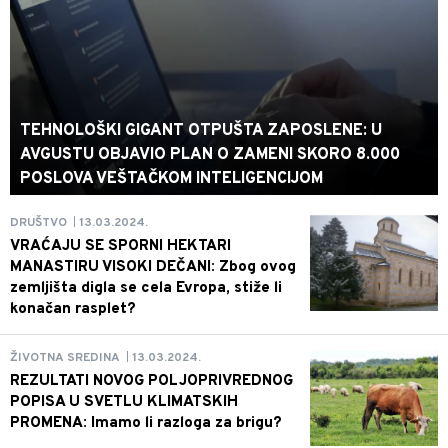
TEHNOLOŠKI GIGANT OTPUŠTA ZAPOSLENE: U
AVGUSTU OBJAVIO PLAN O ZAMENI SKORO 8.000
POSLOVA VEŠTAČKOM INTELIGENCIJOM
13.03.2024.
DRUŠTVO
|
VRAĆAJU SE SPORNI HEKTARI
MANASTIRU VISOKI DEČANI: Zbog ovog
zemljišta digla se cela Evropa, stiže li
konačan rasplet?
13.03.2024.
ŽIVOTNA SREDINA
|
REZULTATI NOVOG POLJOPRIVREDNOG
POPISA U SVETLU KLIMATSKIH
PROMENA: Imamo li razloga za brigu?