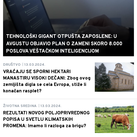
TEHNOLOŠKI GIGANT OTPUŠTA ZAPOSLENE: U
AVGUSTU OBJAVIO PLAN O ZAMENI SKORO 8.000
POSLOVA VEŠTAČKOM INTELIGENCIJOM
13.03.2024.
DRUŠTVO
|
VRAĆAJU SE SPORNI HEKTARI
MANASTIRU VISOKI DEČANI: Zbog ovog
zemljišta digla se cela Evropa, stiže li
konačan rasplet?
13.03.2024.
ŽIVOTNA SREDINA
|
REZULTATI NOVOG POLJOPRIVREDNOG
POPISA U SVETLU KLIMATSKIH
PROMENA: Imamo li razloga za brigu?