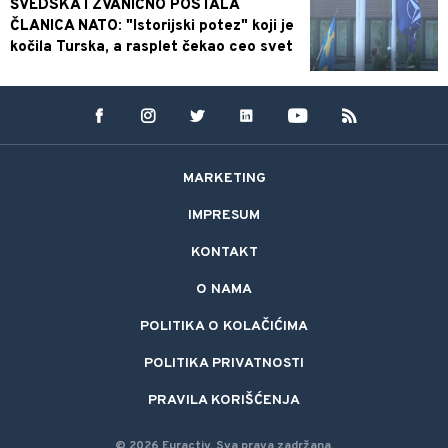
ŠVEDSKA I ZVANIČNO POSTALA
ČLANICA NATO: "Istorijski potez" koji je
kočila Turska, a rasplet čekao ceo svet
MARKETING
IMPRESUM
KONTAKT
O NAMA
POLITIKA O KOLAČIĆIMA
POLITIKA PRIVATNOSTI
PRAVILA KORIŠĆENJA
©
2026
Euractiv.
Sva prava zadržana.