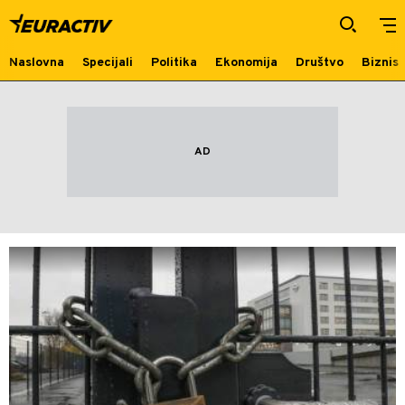
Bankrot
Naslovna
Specijali
Politika
Ekonomija
Društvo
Biznis