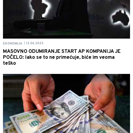
12.06.2023.
EKONOMIJA
|
MASOVNO ODUMIRANJE START AP KOMPANIJA JE
POČELO: Iako se to ne primećuje, biće im veoma
teško