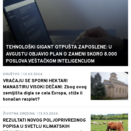
TEHNOLOŠKI GIGANT OTPUŠTA ZAPOSLENE: U
AVGUSTU OBJAVIO PLAN O ZAMENI SKORO 8.000
POSLOVA VEŠTAČKOM INTELIGENCIJOM
13.03.2024.
DRUŠTVO
|
VRAĆAJU SE SPORNI HEKTARI
MANASTIRU VISOKI DEČANI: Zbog ovog
zemljišta digla se cela Evropa, stiže li
konačan rasplet?
13.03.2024.
ŽIVOTNA SREDINA
|
REZULTATI NOVOG POLJOPRIVREDNOG
POPISA U SVETLU KLIMATSKIH