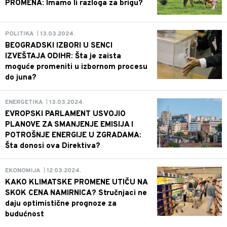
PROMENA: Imamo li razloga za brigu?
13.03.2024.
POLITIKA
|
BEOGRADSKI IZBORI U SENCI
IZVEŠTAJA ODIHR: Šta je zaista
moguće promeniti u izbornom procesu
do juna?
13.03.2024.
ENERGETIKA
|
EVROPSKI PARLAMENT USVOJIO
PLANOVE ZA SMANJENJE EMISIJA I
POTROŠNJE ENERGIJE U ZGRADAMA:
Šta donosi ova Direktiva?
12.03.2024.
EKONOMIJA
|
KAKO KLIMATSKE PROMENE UTIČU NA
SKOK CENA NAMIRNICA? Stručnjaci ne
daju optimistične prognoze za
budućnost