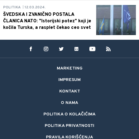
12.03.2024.
POLITIKA
|
ŠVEDSKA I ZVANIČNO POSTALA
ČLANICA NATO: "Istorijski potez" koji je
kočila Turska, a rasplet čekao ceo svet
MARKETING
IMPRESUM
KONTAKT
O NAMA
POLITIKA O KOLAČIĆIMA
POLITIKA PRIVATNOSTI
PRAVILA KORIŠĆENJA