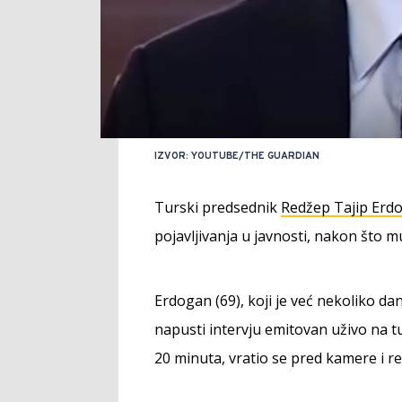
IZVOR: YOUTUBE/THE GUARDIAN
Turski predsednik
Redžep Tajip Erd
pojavljivanja u javnosti, nakon što mu
Erdogan (69), koji je već nekoliko da
napusti intervju emitovan uživo na tu
20 minuta, vratio se pred kamere i r