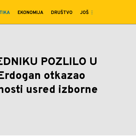
ZLILO U PRENOSU UŽIVO:
TIKA
EKONOMIJA
DRUŠTVO
JOŠ
red izborne kampanje | Eura
DNIKU POZLILO U
Erdogan otkazao
vnosti usred izborne