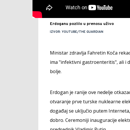
Erdoganu pozlilo u prenosu uživo
IZVOR: YOUTUBE/THE GUARDIAN
Ministar zdravlja Fahretin Koča rekao
ima "infektivni gastroenteritis", ali 
bolje.
Erdogan je ranije ove nedelje otkazao
otvaranje prve turske nuklearne elek
događaj se uključio putem Interneta,
dobro. Ceremoniji inauguracije elekt
predsednik Vladimir Putin.