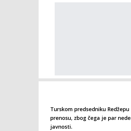
Turskom predsedniku Redžepu T
prenosu, zbog čega je par nedel
javnosti.