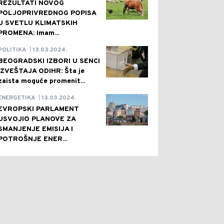
REZULTATI NOVOG
POLJOPRIVREDNOG POPISA
U SVETLU KLIMATSKIH
PROMENA: Imam...
13.03.2024.
POLITIKA
|
BEOGRADSKI IZBORI U SENCI
IZVEŠTAJA ODIHR: Šta je
zaista moguće promenit...
13.03.2024.
ENERGETIKA
|
EVROPSKI PARLAMENT
USVOJIO PLANOVE ZA
SMANJENJE EMISIJA I
POTROŠNJE ENER...