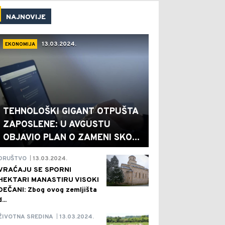
NAJNOVIJE
13.03.2024.
EKONOMIJA
TEHNOLOŠKI GIGANT OTPUŠTA
ZAPOSLENE: U AVGUSTU
OBJAVIO PLAN O ZAMENI SKO...
13.03.2024.
DRUŠTVO
|
VRAĆAJU SE SPORNI
HEKTARI MANASTIRU VISOKI
DEČANI: Zbog ovog zemljišta
d...
13.03.2024.
ŽIVOTNA SREDINA
|