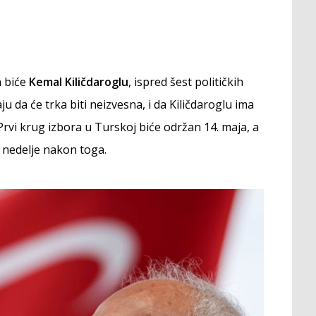
a biće
Kemal Kiličdaroglu
, ispred šest političkih
u da će trka biti neizvesna, i da Kiličdaroglu ima
rvi krug izbora u Turskoj biće održan 14. maja, a
e nedelje nakon toga.