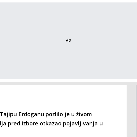
ajipu Erdoganu pozlilo je u živom
ja pred izbore otkazao pojavljivanja u