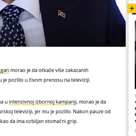
ogan
morao je da otkaže više zakazanih
 je pozlilo u živom prenosu na televiziji.
na u
intenzivnoj izbornoj kampanji
, morao je da
rskoj televiziji, jer mu je pozlilo. Nakon pauze od
ekao da ima ozbiljan stomačni grip.