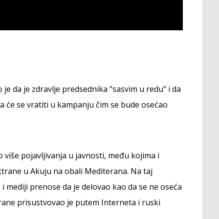
 je da je zdravlje predsednika "sasvim u redu" i da
i da će se vratiti u kampanju čim se bude osećao
 više pojavljivanja u javnosti, među kojima i
trane u Akuju na obali Mediterana. Na taj
 i mediji prenose da je delovao kao da se ne oseća
rane prisustvovao je putem Interneta i ruski