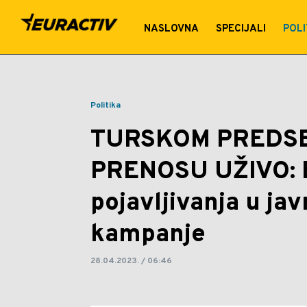
TURSKOM PREDSEDNIKU PO
NASLOVNA
SPECIJALI
POLI
pojavljivanja u javnosti us
Politika
TURSKOM PREDSE
PRENOSU UŽIVO: 
pojavljivanja u ja
kampanje
28.04.2023. / 06:46