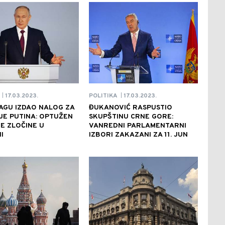
17.03.2023.
17.03.2023.
POLITIKA
|
|
AGU IZDAO NALOG ZA
ĐUKANOVIĆ RASPUSTIO
JE PUTINA: OPTUŽEN
SKUPŠTINU CRNE GORE:
E ZLOČINE U
VANREDNI PARLAMENTARNI
I
IZBORI ZAKAZANI ZA 11. JUN