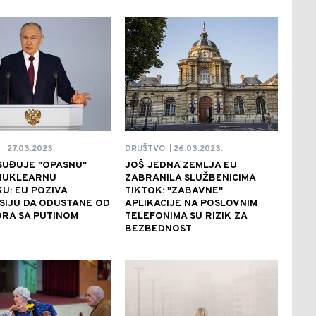
27.03.2023.
26.03.2023.
DRUŠTVO
|
|
SUĐUJE "OPASNU"
JOŠ JEDNA ZEMLJA EU
NUKLEARNU
ZABRANILA SLUŽBENICIMA
U: EU POZIVA
TIKTOK: "ZABAVNE"
SIJU DA ODUSTANE OD
APLIKACIJE NA POSLOVNIM
RA SA PUTINOM
TELEFONIMA SU RIZIK ZA
BEZBEDNOST