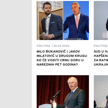
20.03.2023.
POLITIKA
POLITIKA
|
MILO ĐUKANOVIĆ I JAKOV
SUD U H
MILATOVIĆ U DRUGOM KRUGU:
HAPŠEN
KO ĆE VODITI CRNU GORU U
ZA RATN
NAREDNIH PET GODINA?
UKRAJIN