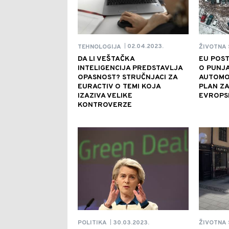
02.04.2023.
TEHNOLOGIJA
ŽIVOTNA 
|
DA LI VEŠTAČKA
EU POS
INTELIGENCIJA PREDSTAVLJA
O PUNJA
OPASNOST? STRUČNJACI ZA
AUTOMO
EURACTIV O TEMI KOJA
PLAN ZA
IZAZIVA VELIKE
EVROPS
KONTROVERZE
30.03.2023.
POLITIKA
ŽIVOTNA 
|