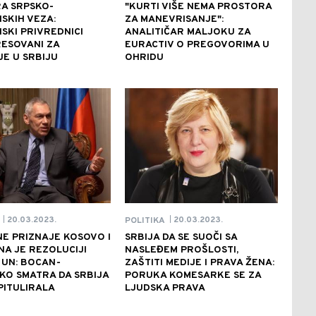
A SRPSKO-
"KURTI VIŠE NEMA PROSTORA
NSKIH VEZA:
ZA MANEVRISANJE":
NSKI PRIVREDNICI
ANALITIČAR MALJOKU ZA
ESOVANI ZA
EURACTIV O PREGOVORIMA U
E U SRBIJU
OHRIDU
20.03.2023.
20.03.2023.
POLITIKA
|
|
NE PRIZNAJE KOSOVO I
SRBIJA DA SE SUOČI SA
A JE REZOLUCIJI
NASLEĐEM PROŠLOSTI,
 UN: BOCAN-
ZAŠTITI MEDIJE I PRAVA ŽENA:
KO SMATRA DA SRBIJA
PORUKA KOMESARKE SE ZA
PITULIRALA
LJUDSKA PRAVA