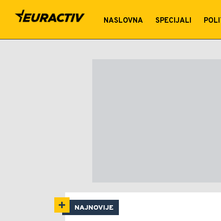
Tamara Milošević Grbić
NASLOVNA
SPECIJALI
POLI
NAJNOVIJE