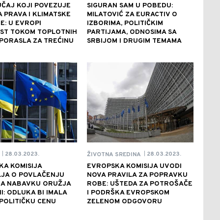
UČAJ KOJI POVEZUJE
SIGURAN SAM U POBEDU:
 PRAVA I KLIMATSKE
MILATOVIĆ ZA EURACTIV O
: U EVROPI
IZBORIMA, POLITIČKIM
ST TOKOM TOPLOTNIH
PARTIJAMA, ODNOSIMA SA
PORASLA ZA TREĆINU
SRBIJOM I DRUGIM TEMAMA
28.03.2023.
28.03.2023.
ŽIVOTNA SREDINA
|
|
A KOMISIJA
EVROPSKA KOMISIJA UVODI
LJA O POVLAČENJU
NOVA PRAVILA ZA POPRAVKU
ZA NABAVKU ORUŽJA
ROBE: UŠTEDA ZA POTROŠAČE
I: ODLUKA BI IMALA
I PODRŠKA EVROPSKOM
POLITIČKU CENU
ZELENOM ODGOVORU