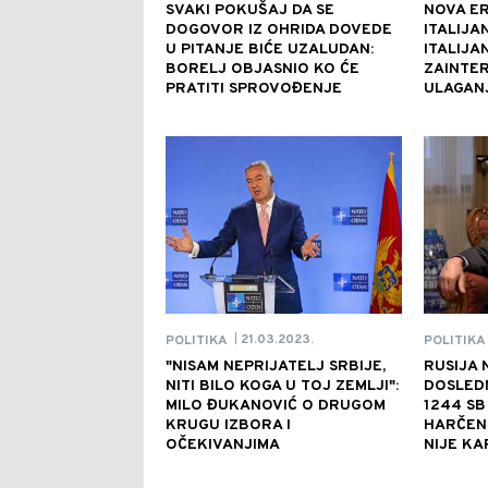
SVAKI POKUŠAJ DA SE
NOVA ER
DOGOVOR IZ OHRIDA DOVEDE
ITALIJA
U PITANJE BIĆE UZALUDAN:
ITALIJA
BORELJ OBJASNIO KO ĆE
ZAINTER
PRATITI SPROVOĐENJE
ULAGANJ
21.03.2023.
POLITIKA
POLITIKA
|
"NISAM NEPRIJATELJ SRBIJE,
RUSIJA 
NITI BILO KOGA U TOJ ZEMLJI":
DOSLEDN
MILO ĐUKANOVIĆ O DRUGOM
1244 SB
KRUGU IZBORA I
HARČEN
OČEKIVANJIMA
NIJE KA