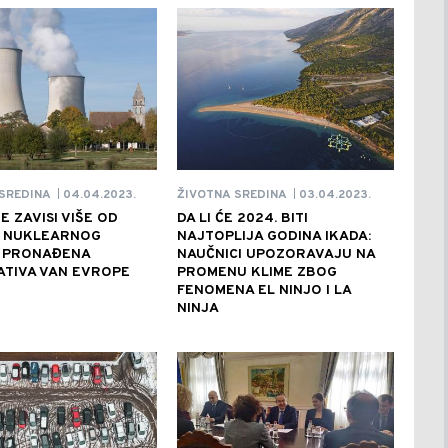
04.04.2023.
03.04.2023.
SREDINA
ŽIVOTNA SREDINA
|
|
E ZAVISI VIŠE OD
DA LI ĆE 2024. BITI
 NUKLEARNOG
NAJTOPLIJA GODINA IKADA:
: PRONAĐENA
NAUČNICI UPOZORAVAJU NA
ATIVA VAN EVROPE
PROMENU KLIME ZBOG
FENOMENA EL NINJO I LA
NINJA