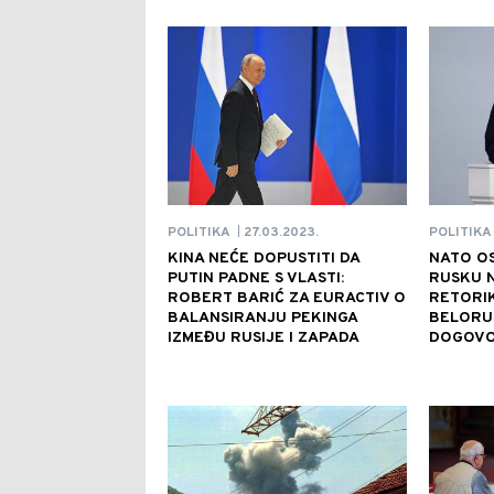
27.03.2023.
POLITIKA
POLITIKA
|
KINA NEĆE DOPUSTITI DA
NATO O
PUTIN PADNE S VLASTI:
RUSKU 
ROBERT BARIĆ ZA EURACTIV O
RETORIK
BALANSIRANJU PEKINGA
BELORU
IZMEĐU RUSIJE I ZAPADA
DOGOVO