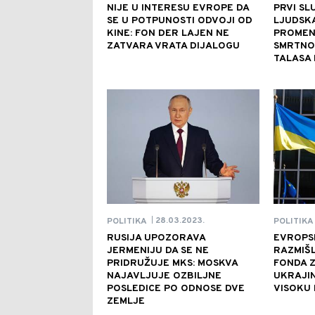
NIJE U INTERESU EVROPE DA
PRVI SL
SE U POTPUNOSTI ODVOJI OD
LJUDSKA
KINE: FON DER LAJEN NE
PROMENE
ZATVARA VRATA DIJALOGU
SMRTNO
TALASA 
28.03.2023.
POLITIKA
POLITIKA
|
RUSIJA UPOZORAVA
EVROPSK
JERMENIJU DA SE NE
RAZMIŠ
PRIDRUŽUJE MKS: MOSKVA
FONDA 
NAJAVLJUJE OZBILJNE
UKRAJIN
POSLEDICE PO ODNOSE DVE
VISOKU 
ZEMLJE