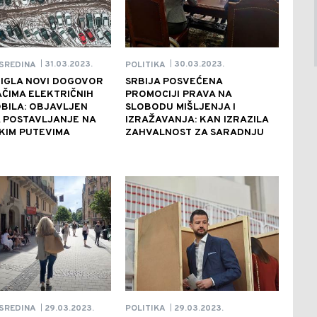
31.03.2023.
30.03.2023.
SREDINA
POLITIKA
|
|
TIGLA NOVI DOGOVOR
SRBIJA POSVEĆENA
ČIMA ELEKTRIČNIH
PROMOCIJI PRAVA NA
BILA: OBJAVLJEN
SLOBODU MIŠLJENJA I
 POSTAVLJANJE NA
IZRAŽAVANJA: KAN IZRAZILA
KIM PUTEVIMA
ZAHVALNOST ZA SARADNJU
29.03.2023.
29.03.2023.
SREDINA
POLITIKA
|
|