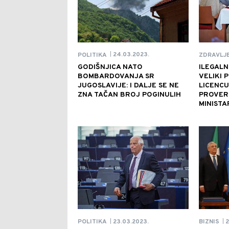
24.03.2023.
POLITIKA
ZDRAVLJ
|
GODIŠNJICA NATO
ILEGALN
BOMBARDOVANJA SR
VELIKI 
JUGOSLAVIJE: I DALJE SE NE
LICENC
ZNA TAČAN BROJ POGINULIH
PROVERI
MINISTA
23.03.2023.
2
POLITIKA
BIZNIS
|
|