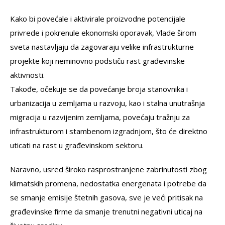
Kako bi povećale i aktivirale proizvodne potencijale
privrede i pokrenule ekonomski oporavak, Vlade širom
sveta nastavljaju da zagovaraju velike infrastrukturne
projekte koji neminovno podstiču rast građevinske
aktivnosti.
Takođe, očekuje se da povećanje broja stanovnika i
urbanizacija u zemljama u razvoju, kao i stalna unutrašnja
migracija u razvijenim zemljama, povećaju tražnju za
infrastrukturom i stambenom izgradnjom, što će direktno
uticati na rast u građevinskom sektoru.
Naravno, usred široko rasprostranjene zabrinutosti zbog
klimatskih promena, nedostatka energenata i potrebe da
se smanje emisije štetnih gasova, sve je veći pritisak na
građevinske firme da smanje trenutni negativni uticaj na