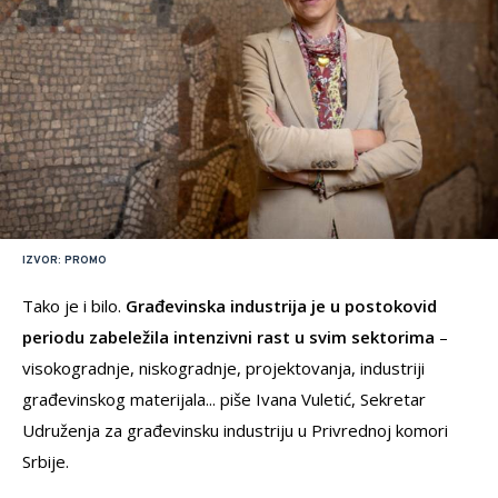
IZVOR: PROMO
Tako je i bilo.
Građevinska industrija je u postokovid
periodu zabeležila intenzivni rast u svim sektorima
–
visokogradnje, niskogradnje, projektovanja, industriji
građevinskog materijala... piše Ivana Vuletić, Sekretar
Udruženja za građevinsku industriju u Privrednoj komori
Srbije.