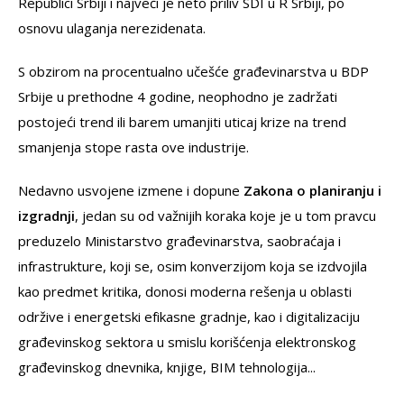
Republici Srbiji i najveći je neto priliv SDI u R Srbiji, po
osnovu ulaganja nerezidenata.
S obzirom na procentualno učešće građevinarstva u BDP
Srbije u prethodne 4 godine, neophodno je zadržati
postojeći trend ili barem umanjiti uticaj krize na trend
smanjenja stope rasta ove industrije.
Nedavno usvojene izmene i dopune
Zakona o planiranju i
izgradnji
, jedan su od važnijih koraka koje je u tom pravcu
preduzelo Ministarstvo građevinarstva, saobraćaja i
infrastrukture, koji se, osim konverzijom koja se izdvojila
kao predmet kritika, donosi moderna rešenja u oblasti
održive i energetski efikasne gradnje, kao i digitalizaciju
građevinskog sektora u smislu korišćenja elektronskog
građevinskog dnevnika, knjige, BIM tehnologija...