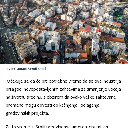
IZVOR: MONDO/UROŠ ARSIĆ
Očekuje se da će biti potrebno vreme da se ova industrija
prilagodi novopostavljenim zahtevima za smanjenje uticaja
na životnu sredinu, s obzirom da ovako velike zahtevane
promene mogu dovesti do kašnjenja i odlaganja
građevinskih projekta.
Za to vreme, u Srbiji preovladava umereni optimizam