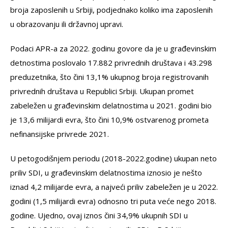
broja zaposlenih u Srbiji, podjednako koliko ima zaposlenih
u obrazovanju ili državnoj upravi.
Podaci APR-a za 2022. godinu govore da je u građevinskim
detnostima poslovalo 17.882 privrednih društava i 43.298
preduzetnika, što čini 13,1% ukupnog broja registrovanih
privrednih društava u Republici Srbiji. Ukupan promet
zabeležen u građevinskim delatnostima u 2021. godini bio
je 13,6 milijardi evra, što čini 10,9% ostvarenog prometa
nefinansijske privrede 2021.
U petogodišnjem periodu (2018-2022.godine) ukupan neto
priliv SDI, u građevinskim delatnostima iznosio je nešto
iznad 4,2 milijarde evra, a najveći priliv zabeležen je u 2022.
godini (1,5 milijardi evra) odnosno tri puta veće nego 2018.
godine. Ujedno, ovaj iznos čini 34,9% ukupnih SDI u