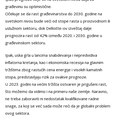
građevinu su optimistične.
Očekuje se da rast građevinarstva do 2030. godine na
svetskom nivou bude veći od stope rasta u proizvodnom ili
uslužnom sektoru, dok Delloitte-ov izveštaj dalje
prognozira rast od 42% između 2020. i 2030. godine u
građevinskom sektoru.
Ipak, uska grla u lancima snabdevanja i nepredvidiva
inflatorna kretanja, kao i ekonomska recesija na glavnim
tržištima zbog rastućih cena energije i visokih kamatnih
stopa, predstavljaju rizik za ovakve prognoze.
U 2023. godini na većini tržišta ostvaren je prigušeni rast,
što možemo da vidimo i na primeru naše zemlje. Naravno,
ne treba zaboraviti ni nedostatak kvalifikovane radne
snage, za koji se već sada može reći da je globalni problem
ovog sektora.