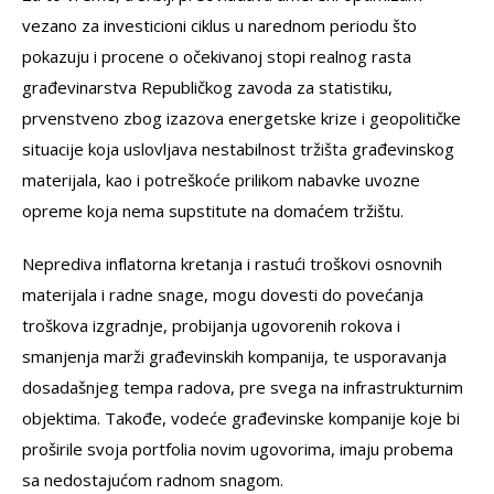
vezano za investicioni ciklus u narednom periodu što
pokazuju i procene o očekivanoj stopi realnog rasta
građevinarstva Republičkog zavoda za statistiku,
prvenstveno zbog izazova energetske krize i geopolitičke
situacije koja uslovljava nestabilnost tržišta građevinskog
materijala, kao i potreškoće prilikom nabavke uvozne
opreme koja nema supstitute na domaćem tržištu.
Neprediva inflatorna kretanja i rastući troškovi osnovnih
materijala i radne snage, mogu dovesti do povećanja
troškova izgradnje, probijanja ugovorenih rokova i
smanjenja marži građevinskih kompanija, te usporavanja
dosadašnjeg tempa radova, pre svega na infrastrukturnim
objektima. Takođe, vodeće građevinske kompanije koje bi
proširile svoja portfolia novim ugovorima, imaju probema
sa nedostajućom radnom snagom.