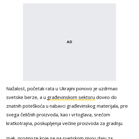
Nažalost, početak rata u Ukrajini ponovo je uzdrmao
svetske berze, a u
građevinskom sektoru
doveo do
znatnih poteškoća u nabavci građevinskog materijala, pre
svega čeličnih proizvoda, kao i vrtoglava, srećom
kratkotrajna, poskupljenja većine proizvoda za gradnju.
Ipak, prognoze koje se na svetskom nivou daju za