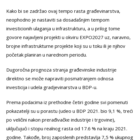
Kako bi se zadržao ovaj tempo rasta građevinarstva,
neophodno je nastaviti sa dosadašnjim tempom
investicionih ulaganja u infrastrukturu, a u prilog tome
govore najavljeni projekti u okviru EXPO2027 uz, naravno,
brojne infrastrukturne projekte koji su u toku ili je njihov
početak planiran u narednom periodu.
Dugoročna prognoza stranja građevinske industrije
direktno se može napraviti posmatranjem odnosa
investicija i udela gradjevinarstva u BDP-u.
Prema podacima iz prethodne četiri godine svi pomenuti
pokazatelji su u porastu (udeo u BDP 2021. bio 9,1 %, treći
po veličini nakon prerađivačke industrije i trgovine),
uključujući i stopu realnog rasta od 17.6 % na kraju 2021.
godine. Takođe, broj zaposlenih predstavlja 7,5 % ukupnog