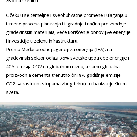
životnu sredinu.
Očekuju se temeljne i sveobuhvatne promene i ulaganja u
izmene procesa planiranja i izgradnje i načina proizvodnje
građevinskih materijala, veće korišćenje obnovljive energije
i investicije u zelenu infrastrukturu.
Prema Međunarodnoj agenciji za energiju (IEA), na
građevinski sektor odlazi 36% svetske upotrebe energije i
40% emisija CO2 na globalnom nivou, a samo globalna
proizvodnja cementa trenutno čini 8% godišnje emisije
CO2 sa rastućim stopama zbog tekuće urbanizacije širom
sveta.