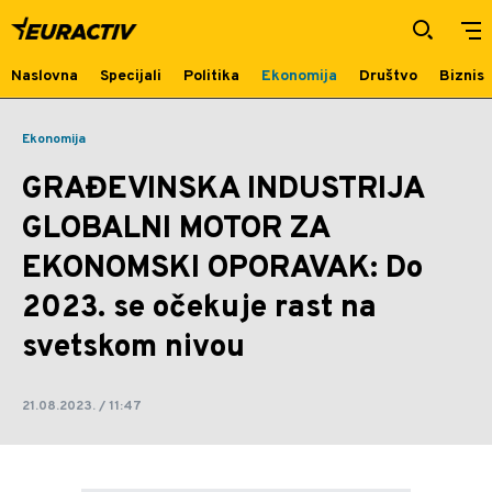
GRAĐEVINSKA INDUSTRIJA
GLOBALNI MOTOR ZA EKONOMSKI
OPORAVAK: Do 2023. se očekuje
Naslovna
Specijali
Politika
Ekonomija
Društvo
Biznis
rast na svetskom nivou | Euractiv
Ekonomija
GRAĐEVINSKA INDUSTRIJA
GLOBALNI MOTOR ZA
EKONOMSKI OPORAVAK: Do
2023. se očekuje rast na
svetskom nivou
21.08.2023. / 11:47