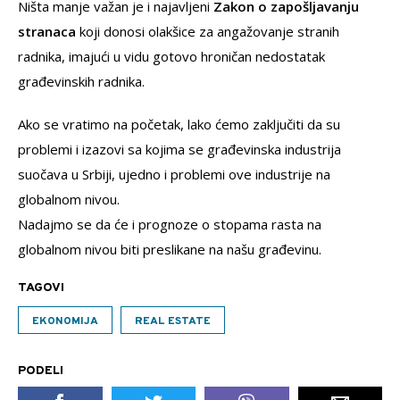
Ništa manje važan je i najavljeni
Zakon o zapošljavanju
stranaca
koji donosi olakšice za angažovanje stranih
radnika, imajući u vidu gotovo hroničan nedostatak
građevinskih radnika.
Ako se vratimo na početak, lako ćemo zaključiti da su
problemi i izazovi sa kojima se građevinska industrija
suočava u Srbiji, ujedno i problemi ove industrije na
globalnom nivou.
Nadajmo se da će i prognoze o stopama rasta na
globalnom nivou biti preslikane na našu građevinu.
TAGOVI
EKONOMIJA
REAL ESTATE
PODELI