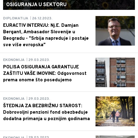
OSIGURANJA U SEKTORU
26.12.2023.
DIPLOMATIJA
|
EURACTIV INTERVJU: Nj.E. Damjan
Bergant, Ambasador Slovenije u
Beogradu - "Srbija napreduje i postaje
sve više evropska"
29.03.2023.
EKONOMIJA
|
POLISA OSIGURANJA GARANTUJE
ZAŠTITU VAŠE IMOVINE: Odgovornost
prema onome što posedujemo
29.03.2023.
EKONOMIJA
|
ŠTEDNJA ZA BEZBRIŽNU STAROST:
Dobrovoljni penzioni fond obezbeđuje
dodatna primanja u poznijim godinama
29.03.2023.
EKONOMIJA
|