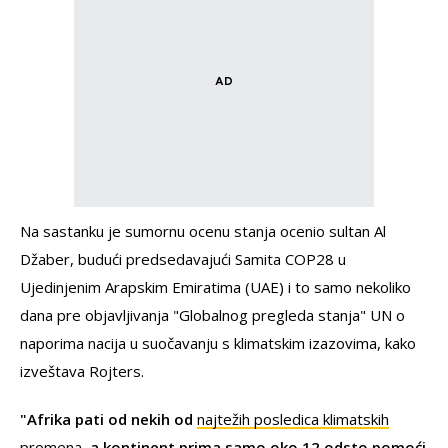
Na sastanku je sumornu ocenu stanja ocenio sultan Al
Džaber, budući predsedavajući Samita COP28 u
Ujedinjenim Arapskim Emiratima (UAE) i to samo nekoliko
dana pre objavljivanja "Globalnog pregleda stanja" UN o
naporima nacija u suočavanju s klimatskim izazovima, kako
izveštava Rojters.
"Afrika pati od nekih od
najtežih posledica klimatskih
promena
, a kontinent prima samo oko 12 odsto pomoći