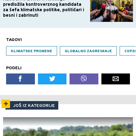
predložila kontroverznog kandidata
za šefa klimatske politike, političari i
besni i zabrinuti
TAGOVI
KLIMATSKE PROMENE
GLOBALNO ZAGREVANJE
COP2
PODELI
JOŠ IZ KATEGORIJE