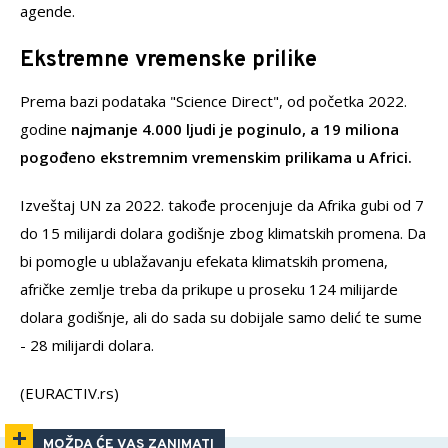
agende.
Ekstremne vremenske prilike
Prema bazi podataka "Science Direct", od početka 2022.
godine
najmanje 4.000 ljudi je poginulo, a 19 miliona
pogođeno ekstremnim vremenskim prilikama u Africi.
Izveštaj UN za 2022. takođe procenjuje da Afrika gubi od 7
do 15 milijardi dolara godišnje zbog klimatskih promena. Da
bi pomogle u ublažavanju efekata klimatskih promena,
afričke zemlje treba da prikupe u proseku 124 milijarde
dolara godišnje, ali do sada su dobijale samo delić te sume
- 28 milijardi dolara.
(EURACTIV.rs)
MOŽDA ĆE VAS ZANIMATI