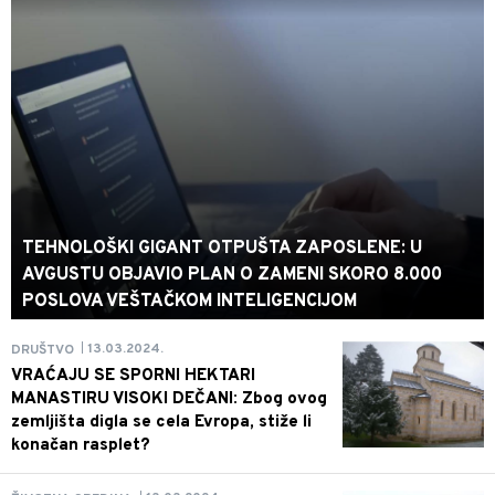
TEHNOLOŠKI GIGANT OTPUŠTA ZAPOSLENE: U
AVGUSTU OBJAVIO PLAN O ZAMENI SKORO 8.000
POSLOVA VEŠTAČKOM INTELIGENCIJOM
13.03.2024.
DRUŠTVO
|
VRAĆAJU SE SPORNI HEKTARI
MANASTIRU VISOKI DEČANI: Zbog ovog
zemljišta digla se cela Evropa, stiže li
konačan rasplet?