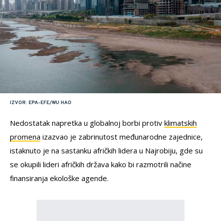
IZVOR: EPA-EFE/WU HAO
Nedostatak napretka u globalnoj borbi protiv
klimatskih
promena
izazvao je zabrinutost međunarodne zajednice,
istaknuto je na sastanku afričkih lidera u Najrobiju, gde su
se okupili lideri afričkih država kako bi razmotrili načine
finansiranja ekološke agende.