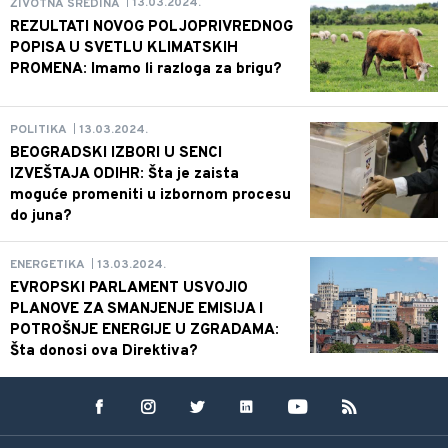
13.03.2024.
ŽIVOTNA SREDINA
|
REZULTATI NOVOG POLJOPRIVREDNOG
POPISA U SVETLU KLIMATSKIH
PROMENA: Imamo li razloga za brigu?
13.03.2024.
POLITIKA
|
BEOGRADSKI IZBORI U SENCI
IZVEŠTAJA ODIHR: Šta je zaista
moguće promeniti u izbornom procesu
do juna?
13.03.2024.
ENERGETIKA
|
EVROPSKI PARLAMENT USVOJIO
PLANOVE ZA SMANJENJE EMISIJA I
POTROŠNJE ENERGIJE U ZGRADAMA:
Šta donosi ova Direktiva?