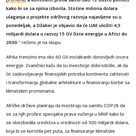
kako bi se sa njima izborila. Stotine miliona dolara
ulaganja u projekte održivog razvoja najavljene su u
ponedeljak, a Džaber je objavio da će UAE uložiti 4,5
milijardi dolara u razvoj 15 GV čiste energije u Africi do
2030."
rečeno je na skupu.
Afrika trenutno ima oko 60 GV instaliranih obnovljivih izvora
energije. Zvaničnici kažu da su investicije dobrodošle, ali da
će zadovoljavanje finansijskih potreba kontinenta zahtevati
i transformaciju globalne arhitekture u finansiranju borbe sa
klimatskim promenama.
Afričke države planiraju da insistiraju na samitu COP28 da
se za njih prošire specijalna prava vučenja u MMF kako bi
se obezbedila sredstva u vrednosti od 500 milijardi dolara,
koja bi se koristila pet puta, za finansiranje klimatske