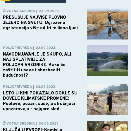
ŽIVOTNA SREDINA
04.09.2023.
|
PRESUŠUJE NAJVIŠE PLOVNO
JEZERO NA SVETU: Ugrožena
egzistencija više od tri miliona ljudi
POLJOPRIVREDA
02.09.2023.
|
NAVODNJAVANJE JE SKUPO, ALI
NAJISPLATIVIIJE ZA
POLJOPRIVREDNIKE: Kako će
zaštititi useve i obezbediti
budućnost?
POLJOPRIVREDA
02.09.2023.
|
LETO U KINI POKAZALO DOKLE SU
DOVELE KLIMATSKE PROMENE:
Poplave, požari, suše, a stručnjaci
upozoravaju - najgore sledi
ŽIVOTNA SREDINA
30.08.2023.
|
KLJUČA U EVROPI: Komisija