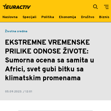
EKSTREMNE VREMENSKE PRILIKE
ODNOSE ŽIVOTE: Sumorna ocena sa
samita u Africi, svet gubi bitku sa
Naslovna
Specijali
Politika
Ekonomija
Društvo
Biznis
klimatskim promenama | Euractiv
Životna sredina
EKSTREMNE VREMENSKE
PRILIKE ODNOSE ŽIVOTE:
Sumorna ocena sa samita u
Africi, svet gubi bitku sa
klimatskim promenama
05.09.2023. / 12:01