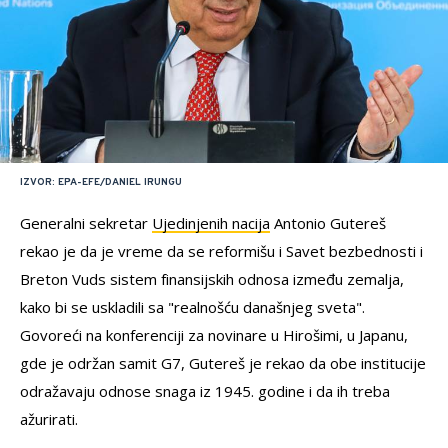
IZVOR: EPA-EFE/DANIEL IRUNGU
Generalni sekretar
Ujedinjenih nacija
Antonio Gutereš
rekao je da je vreme da se reformišu i Savet bezbednosti i
Breton Vuds sistem finansijskih odnosa između zemalja,
kako bi se uskladili sa "realnošću današnjeg sveta".
Govoreći na konferenciji za novinare u Hirošimi, u Japanu,
gde je održan samit G7, Gutereš je rekao da obe institucije
odražavaju odnose snaga iz 1945. godine i da ih treba
ažurirati.