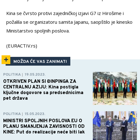
Kina se čvrsto protivi zajedničkoj izjavi G7 iz Hirošime i
požalila se organizatoru samita Japanu, saopštilo je kinesko
Ministarstvo spoljnih poslova.
(EURACTIV.rs)
MOŽDA ĆE VAS ZANIMATI
POLITIKA
19.05.2023.
|
OTKRIVEN PLAN SI ĐINPINGA ZA
CENTRALNU AZIJU: Kina postigla
ključne dogovore sa predsednicima
pet država
POLITIKA
15.05.2023.
|
MINISTRI SPOLJNIH POSLOVA EU O
PLANU SMANJENJA ZAVISNOSTI OD
KINE: Put do realizacije neće biti lak