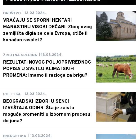
13.03.2024.
DRUŠTVO
|
VRAĆAJU SE SPORNI HEKTARI
MANASTIRU VISOKI DEČANI: Zbog ovog
zemljišta digla se cela Evropa, stiže li
konačan rasplet?
13.03.2024.
ŽIVOTNA SREDINA
|
REZULTATI NOVOG POLJOPRIVREDNOG
POPISA U SVETLU KLIMATSKIH
PROMENA: Imamo li razloga za brigu?
13.03.2024.
POLITIKA
|
BEOGRADSKI IZBORI U SENCI
IZVEŠTAJA ODIHR: Šta je zaista
moguće promeniti u izbornom procesu
do juna?
13.03.2024.
ENERGETIKA
|