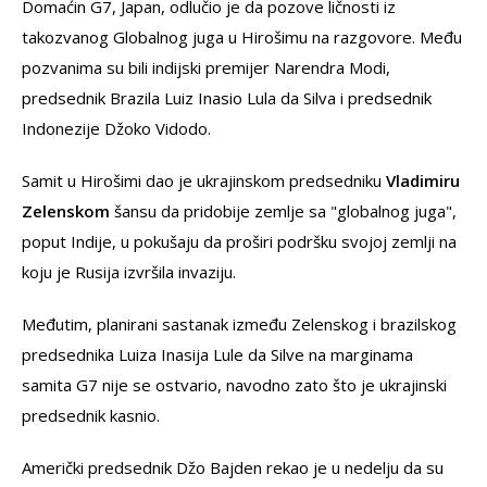
Domaćin G7, Japan, odlučio je da pozove ličnosti iz
takozvanog Globalnog juga u Hirošimu na razgovore. Među
pozvanima su bili indijski premijer Narendra Modi,
predsednik Brazila Luiz Inasio Lula da Silva i predsednik
Indonezije Džoko Vidodo.
Samit u Hirošimi dao je ukrajinskom predsedniku
Vladimiru
Zelenskom
šansu da pridobije zemlje sa "globalnog juga",
poput Indije, u pokušaju da proširi podršku svojoj zemlji na
koju je Rusija izvršila invaziju.
Međutim, planirani sastanak između Zelenskog i brazilskog
predsednika Luiza Inasija Lule da Silve na marginama
samita G7 nije se ostvario, navodno zato što je ukrajinski
predsednik kasnio.
Američki predsednik Džo Bajden rekao je u nedelju da su