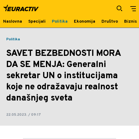
SAVET BEZBEDNOSTI MORA DA SE
MENJA: Generalni sekretar UN o
institucijama koje ne odražavaju
Naslovna
Specijali
Politika
Ekonomija
Društvo
Biznis
realnost današnjeg sveta | Euractiv
Politika
SAVET BEZBEDNOSTI MORA
DA SE MENJA: Generalni
sekretar UN o institucijama
koje ne odražavaju realnost
današnjeg sveta
22.05.2023. / 09:17