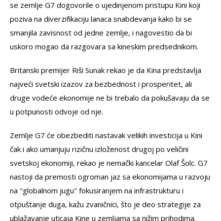
se zemlje G7 dogovorile o ujedinjenom pristupu Kini koji
poziva na diverzifikaciju lanaca snabdevanja kako bi se
smanjila zavisnost od jedne zemlje, i nagovestio da bi
uskoro mogao da razgovara sa kineskim predsednikom.
Britanski premijer Riši Sunak rekao je da Kina predstavlja
najveći svetski izazov za bezbednost i prosperitet, ali
druge vodeće ekonomije ne bi trebalo da pokušavaju da se
u potpunosti odvoje od nje.
Zemlje G7 će obezbediti nastavak velikih investicija u Kini
čak i ako umanjuju rizičnu izloženost drugoj po veličini
svetskoj ekonomiji, rekao je nemački kancelar Olaf Šolc. G7
nastoji da premosti ogroman jaz sa ekonomijama u razvoju
na "globalnom jugu" fokusiranjem na infrastrukturu i
otpuštanje duga, kažu zvaničnici, što je deo strategije za
ublažavanje uticaja Kine u zemljama sa nižim prihodima.