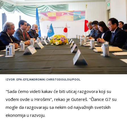
IZVOR: EPA-EFE/ANDRONIKI CHRISTODOULOU/POOL
"Sada ćemo videti kakav će biti uticaj razgovora koji su
vođeni ovde u Hirošimi", rekao je Gutereš. "Članice G7 su
mogle da razgovaraju sa nekim od najvažnijih svetskih
ekonomija u razvoju.