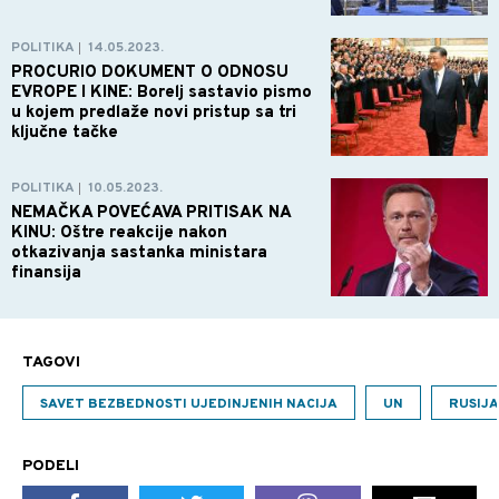
POLITIKA
14.05.2023.
|
PROCURIO DOKUMENT O ODNOSU
EVROPE I KINE: Borelj sastavio pismo
u kojem predlaže novi pristup sa tri
ključne tačke
POLITIKA
10.05.2023.
|
NEMAČKA POVEĆAVA PRITISAK NA
KINU: Oštre reakcije nakon
otkazivanja sastanka ministara
finansija
TAGOVI
SAVET BEZBEDNOSTI UJEDINJENIH NACIJA
UN
RUSIJA
PODELI