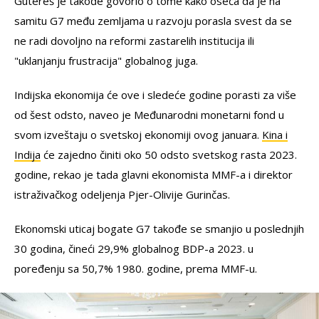
Gutereš je takođe govorio o tome kako oseća da je na
samitu G7 među zemljama u razvoju porasla svest da se
ne radi dovoljno na reformi zastarelih institucija ili
"uklanjanju frustracija" globalnog juga.
Indijska ekonomija će ove i sledeće godine porasti za više
od šest odsto, naveo je Međunarodni monetarni fond u
svom izveštaju o svetskoj ekonomiji ovog januara.
Kina i
Indija
će zajedno činiti oko 50 odsto svetskog rasta 2023.
godine, rekao je tada glavni ekonomista MMF-a i direktor
istraživačkog odeljenja Pjer-Olivije Gurinčas.
Ekonomski uticaj bogate G7 takođe se smanjio u poslednjih
30 godina, čineći 29,9% globalnog BDP-a 2023. u
poređenju sa 50,7% 1980. godine, prema MMF-u.