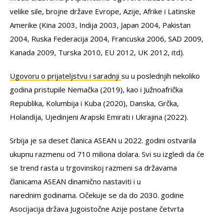
velike sile, brojne države Evrope, Azije, Afrike i Latinske
Amerike (Kina 2003, Indija 2003, Japan 2004, Pakistan
2004, Ruska Federacija 2004, Francuska 2006, SAD 2009,
Kanada 2009, Turska 2010, EU 2012, UK 2012, itd).
Ugovoru o prijateljstvu i saradnji
su u poslednjih nekoliko
godina pristupile Nemačka (2019), kao i Južnoafrička
Republika, Kolumbija i Kuba (2020), Danska, Grčka,
Holandija, Ujedinjeni Arapski Emirati i Ukrajina (2022).
Srbija je sa deset članica ASEAN u 2022. godini ostvarila
ukupnu razmenu od 710 miliona dolara. Svi su izgledi da će
se trend rasta u trgovinskoj razmeni sa državama
članicama ASEAN dinamično nastaviti i u
narednim godinama. Očekuje se da do 2030. godine
Asocijacija država Jugoistočne Azije postane četvrta