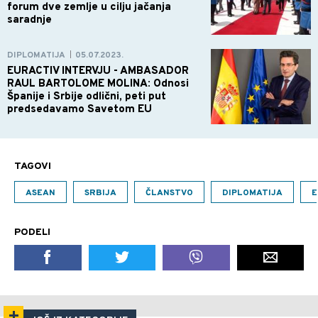
forum dve zemlje u cilju jačanja
saradnje
DIPLOMATIJA
05.07.2023.
|
EURACTIV INTERVJU - AMBASADOR
RAUL BARTOLOME MOLINA: Odnosi
Španije i Srbije odlični, peti put
predsedavamo Savetom EU
TAGOVI
ASEAN
SRBIJA
ČLANSTVO
DIPLOMATIJA
E
PODELI