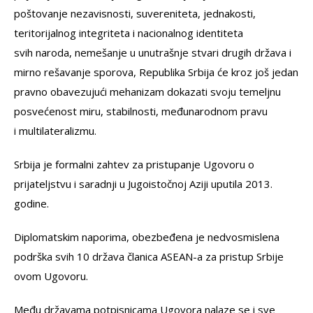
poštovanje nezavisnosti, suvereniteta, jednakosti,
teritorijalnog integriteta i nacionalnog identiteta
svih naroda, nemešanje u unutrašnje stvari drugih država i
mirno rešavanje sporova, Republika Srbija će kroz još jedan
pravno obavezujući mehanizam dokazati svoju temeljnu
posvećenost miru, stabilnosti, međunarodnom pravu
i multilateralizmu.
Srbija je formalni zahtev za pristupanje Ugovoru o
prijateljstvu i saradnji u Jugoistočnoj Aziji uputila 2013.
godine.
Diplomatskim naporima, obezbeđena je nedvosmislena
podrška svih 10 država članica ASEAN-a za pristup Srbije
ovom Ugovoru.
Među državama potpisnicama Ugovora nalaze se i sve