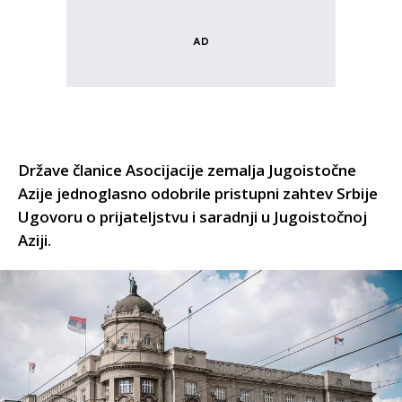
Države članice Asocijacije zemalja Jugoistočne
Azije jednoglasno odobrile pristupni zahtev Srbije
Ugovoru o prijateljstvu i saradnji u Jugoistočnoj
Aziji.