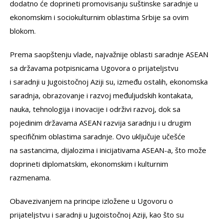
dodatno će doprineti promovisanju suštinske saradnje u
ekonomskim i sociokulturnim oblastima Srbije sa ovim
blokom.
Prema saopštenju vlade, najvažnije oblasti saradnje ASEAN
sa državama potpisnicama Ugovora o prijateljstvu
i saradnji u Jugoistočnoj Aziji su, između ostalih, ekonomska
saradnja, obrazovanje i razvoj međuljudskih kontakata,
nauka, tehnologija i inovacije i održivi razvoj, dok sa
pojedinim državama ASEAN razvija saradnju i u drugim
specifičnim oblastima saradnje. Ovo uključuje učešće
na sastancima, dijalozima i inicijativama ASEAN-a, što može
doprineti diplomatskim, ekonomskim i kulturnim
razmenama.
Obavezivanjem na principe izložene u Ugovoru o
prijateljstvu i saradnji u Jugoistočnoj Aziji, kao što su