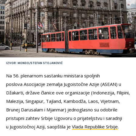
IZVOR: MONDO/STEFAN STOJANOVIĆ
Na 56. plenarnom sastanku ministara spoljnih
poslova Asocijacije zemalja Jugoistočne Azije (ASEAN) u
Džakarti, države članice ove organizacije (Indonezija, Filipini,
Malezija, Singapur, Tajland, Kambodža, Laos, Vijetnam,
Brunej Darusalam i Mjanmar) jednoglasno su odobrile
pristupni zahtev Srbije Ugovoru o prijateljstvu i saradnji
u Jugoistočnoj Aziji, saopštila je
Vlada Republike Srbije
.