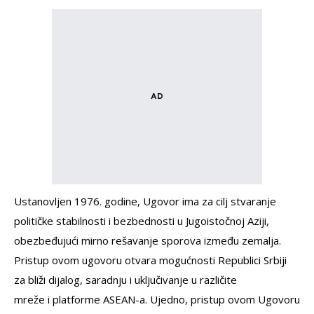
Ustanovljen 1976. godine, Ugovor ima za cilj stvaranje
političke stabilnosti i bezbednosti u Jugoistočnoj Aziji,
obezbeđujući mirno rešavanje sporova između zemalja.
Pristup ovom ugovoru otvara mogućnosti Republici Srbiji
za bliži dijalog, saradnju i uključivanje u različite
mreže i platforme ASEAN-a. Ujedno, pristup ovom Ugovoru