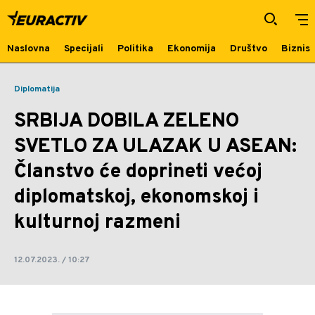
SRBIJA DOBILA ZELENO SVETLO ZA
ULAZAK U ASEAN: Članstvo će
doprineti većoj diplomatskoj,
Naslovna
Specijali
Politika
Ekonomija
Društvo
Biznis
ekonomskoj i kulturnoj razmeni |
Diplomatija
Euractiv
SRBIJA DOBILA ZELENO
SVETLO ZA ULAZAK U ASEAN:
Članstvo će doprineti većoj
diplomatskoj, ekonomskoj i
kulturnoj razmeni
12.07.2023. / 10:27