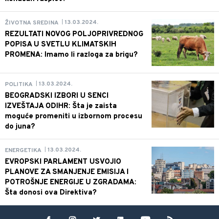
13.03.2024.
ŽIVOTNA SREDINA
|
REZULTATI NOVOG POLJOPRIVREDNOG
POPISA U SVETLU KLIMATSKIH
PROMENA: Imamo li razloga za brigu?
13.03.2024.
POLITIKA
|
BEOGRADSKI IZBORI U SENCI
IZVEŠTAJA ODIHR: Šta je zaista
moguće promeniti u izbornom procesu
do juna?
13.03.2024.
ENERGETIKA
|
EVROPSKI PARLAMENT USVOJIO
PLANOVE ZA SMANJENJE EMISIJA I
POTROŠNJE ENERGIJE U ZGRADAMA:
Šta donosi ova Direktiva?