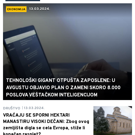
13.03.2024.
EKONOMIJA
TEHNOLOŠKI GIGANT OTPUŠTA ZAPOSLENE: U
AVGUSTU OBJAVIO PLAN O ZAMENI SKORO 8.000
POSLOVA VEŠTAČKOM INTELIGENCIJOM
13.03.2024.
DRUŠTVO
|
VRAĆAJU SE SPORNI HEKTARI
MANASTIRU VISOKI DEČANI: Zbog ovog
zemljišta digla se cela Evropa, stiže li
konačan rasplet?