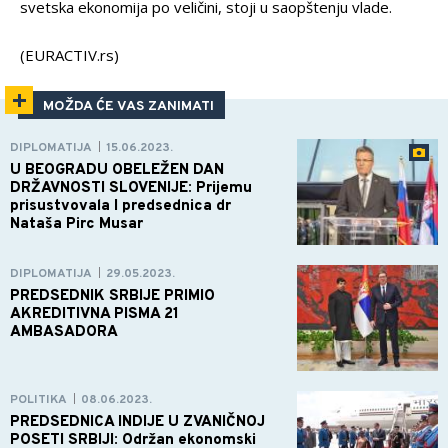
svetska ekonomija po veličini, stoji u saopštenju vlade.
(EURACTIV.rs)
MOŽDA ĆE VAS ZANIMATI
DIPLOMATIJA
15.06.2023.
|
U BEOGRADU OBELEŽEN DAN
DRŽAVNOSTI SLOVENIJE: Prijemu
prisustvovala I predsednica dr
Nataša Pirc Musar
DIPLOMATIJA
29.05.2023.
|
PREDSEDNIK SRBIJE PRIMIO
AKREDITIVNA PISMA 21
AMBASADORA
POLITIKA
08.06.2023.
|
PREDSEDNICA INDIJE U ZVANIČNOJ
POSETI SRBIJI: Održan ekonomski