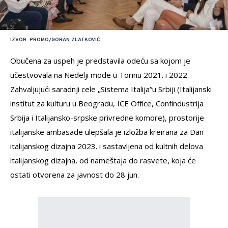
IZVOR: PROMO/GORAN ZLATKOVIĆ
Obučena za uspeh je predstavila odeću sa kojom je
učestvovala na Nedelji mode u Torinu 2021. i 2022.
Zahvaljujući saradnji cele „Sistema Italija“u Srbiji (Italijanski
institut za kulturu u Beogradu, ICE Office, Confindustrija
Srbija i Italijansko-srpske privredne komore), prostorije
italijanske ambasade ulepšala je izložba kreirana za Dan
italijanskog dizajna 2023. i sastavljena od kultnih delova
italijanskog dizajna, od nameštaja do rasvete, koja će
ostati otvorena za javnost do 28 jun.