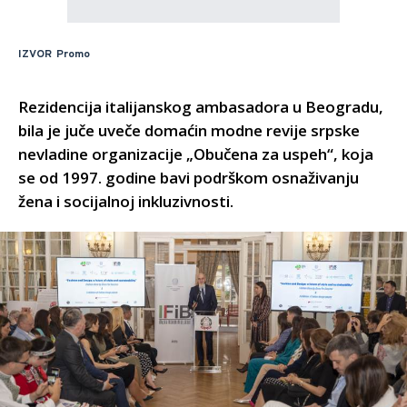
IZVOR
Promo
Rezidencija italijanskog ambasadora u Beogradu,
bila je juče uveče domaćin modne revije srpske
nevladine organizacije „Obučena za uspeh“, koja
se od 1997. godine bavi podrškom osnaživanju
žena i socijalnoj inkluzivnosti.