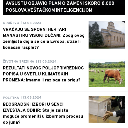
AVGUSTU OBJAVIO PLAN O ZAMENI SKORO 8.000
POSLOVA VEŠTAČKOM INTELIGENCIJOM
13.03.2024.
DRUŠTVO
|
VRAĆAJU SE SPORNI HEKTARI
MANASTIRU VISOKI DEČANI: Zbog ovog
zemljišta digla se cela Evropa, stiže li
konačan rasplet?
13.03.2024.
ŽIVOTNA SREDINA
|
REZULTATI NOVOG POLJOPRIVREDNOG
POPISA U SVETLU KLIMATSKIH
PROMENA: Imamo li razloga za brigu?
13.03.2024.
POLITIKA
|
BEOGRADSKI IZBORI U SENCI
IZVEŠTAJA ODIHR: Šta je zaista
moguće promeniti u izbornom procesu
do juna?