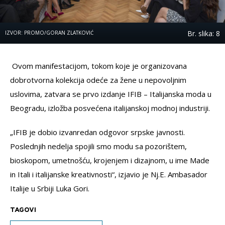
Br. slika: 8
IZVOR: PROMO/GORAN ZLATKOVIĆ
Ovom manifestacijom, tokom koje je organizovana
dobrotvorna kolekcija odeće za žene u nepovoljnim
uslovima, zatvara se prvo izdanje IFIB – Italijanska moda u
Beogradu, izložba posvećena italijanskoj modnoj industriji.
„IFIB je dobio izvanredan odgovor srpske javnosti.
Poslednjih nedelja spojili smo modu sa pozorištem,
bioskopom, umetnošću, krojenjem i dizajnom, u ime Made
in Itali i italijanske kreativnosti“, izjavio je Nj.E. Ambasador
Italije u Srbiji Luka Gori.
TAGOVI