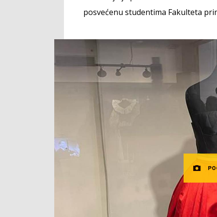
posvećenu studentima Fakulteta pr
PO