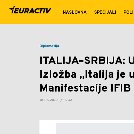
ITALIJA–SRBIJA: U Beogradu
NASLOVNA
SPECIJALI
POLI
Manifestacije IFIB | Euract
Diplomatija
ITALIJA–SRBIJA: 
Izložba „Italija je
Manifestacije IFIB
18.05.2023. / 15:33