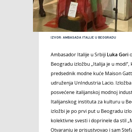
IZVOR: AMBASADA ITALIJE U BEOGRADU
Ambasador Italije u Srbiji
Luka Gori
o
Beogradu izložbu „Italija je u modi“, 
predsednik modne kuće Maison Gattin
udruženja UnIndustria Lacio. Izložba 
posvećene italijanskoj modnoj indust
Italijanskog instituta za kulturu u B
izložbi je po prvi put u Beogradu izl
kolektivne svesti i doprinele da stil 
Otvaranju je prisustvovao i sam Stef