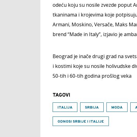
odeću koju su nosile zvezde poput A
tkaninama i krojevima koje potpisuju
Armani, Moskino, Versače, Maks Mara,
brend “Made in Italy”, izjavio je ambas
Beograd je inače drugi grad na svets
i kostimi koje su nosile holivudske d
50-tih i 60-tih godina prošlog veka
TAGOVI
ITALIJA
SRBIJA
MODA
ODNOSI SRBIJE I ITALIJE