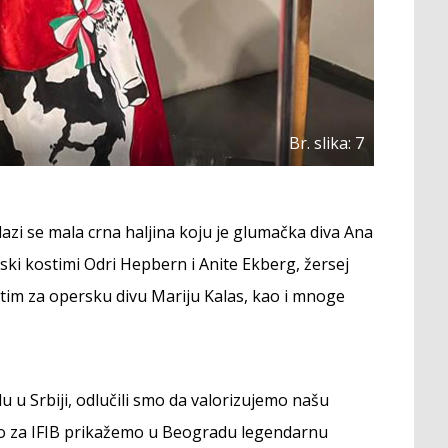
Br. slika: 7
i se mala crna haljina koju je glumačka diva Ana
ski kostimi Odri Hepbern i Anite Ekberg, žersej
tim za opersku divu Mariju Kalas, kao i mnoge
u u Srbiji, odlučili smo da valorizujemo našu
ivno za IFIB prikažemo u Beogradu legendarnu