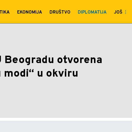
 otvorena Izložba „Italija 
TIKA
EKONOMIJA
DRUŠTVO
DIPLOMATIJA
JOŠ
iv
U Beogradu otvorena
 u modi“ u okviru