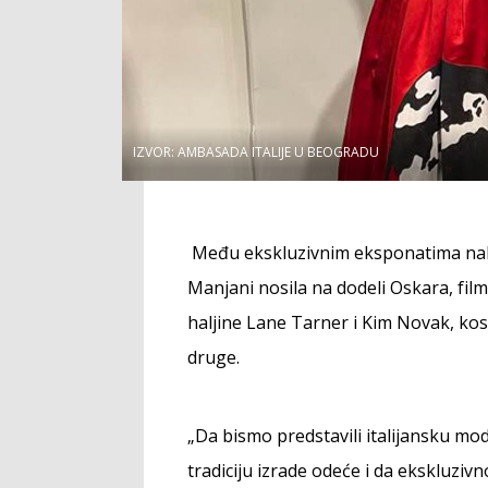
IZVOR: AMBASADA ITALIJE U BEOGRADU
PODELI
Među ekskluzivnim eksponatima nalaz
Manjani nosila na dodeli Oskara, film
haljine Lane Tarner i Kim Novak, kos
druge.
„Da bismo predstavili italijansku mod
tradiciju izrade odeće i da ekskluz