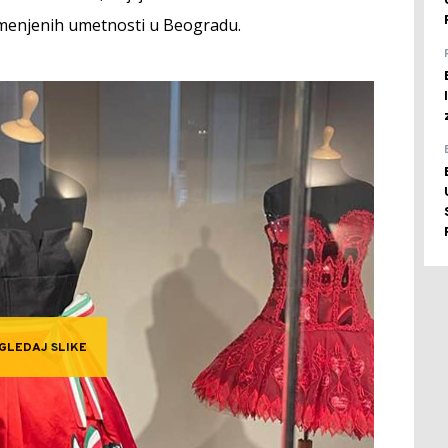
imenjenih umetnosti u Beogradu.
GLEDAJ SLIKE