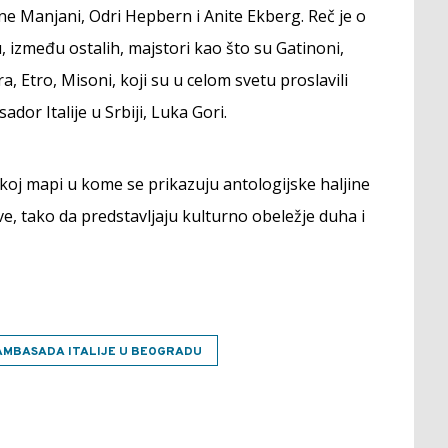
ne Manjani, Odri Hepbern i Anite Ekberg. Reč je o
, između ostalih, majstori kao što su Gatinoni,
 Etro, Misoni, koji su u celom svetu proslavili
ador Italije u Srbiji, Luka Gori.
koj mapi u kome se prikazuju antologijske haljine
ive, tako da predstavljaju kulturno obeležje duha i
AMBASADA ITALIJE U BEOGRADU