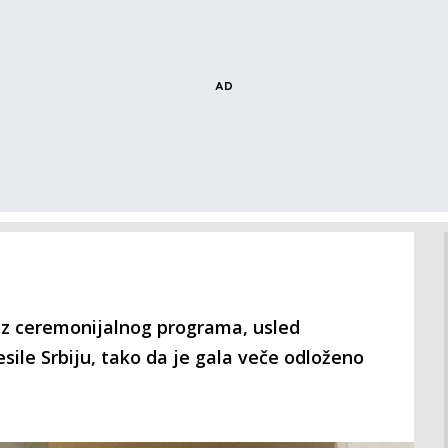
ez ceremonijalnog programa, usled
sile Srbiju, tako da je gala veče odloženo