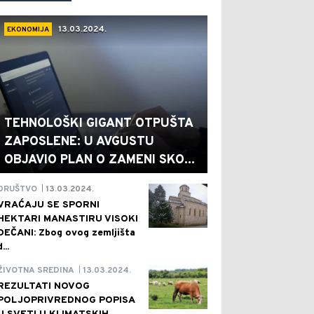
13.03.2024.
EKONOMIJA
TEHNOLOŠKI GIGANT OTPUŠTA
ZAPOSLENE: U AVGUSTU
OBJAVIO PLAN O ZAMENI SKO...
13.03.2024.
DRUŠTVO
|
VRAĆAJU SE SPORNI
HEKTARI MANASTIRU VISOKI
DEČANI: Zbog ovog zemljišta
d...
13.03.2024.
ŽIVOTNA SREDINA
|
REZULTATI NOVOG
POLJOPRIVREDNOG POPISA