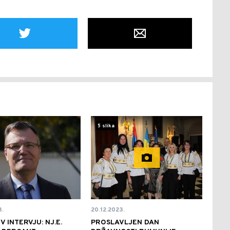
5 slika
3.
20.12.2023.
V INTERVJU: NJ.E.
PROSLAVLJEN DAN