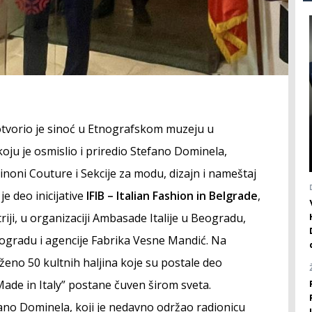
tvorio je sinoć u Etnografskom muzeju u
koju je osmislio i priredio Stefano Dominela,
oni Couture i Sekcije za modu, dizajn i nameštaj
je deo inicijative
IFIB – Italian Fashion in Belgrade
,
riji, u organizaciji Ambasade Italije u Beogradu,
eogradu i agencije Fabrika Vesne Mandić. Na
oženo 50 kultnih haljina koje su postale deo
„Made in Italy” postane čuven širom sveta.
ano Dominela, koji je nedavno održao radionicu