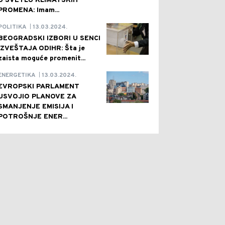
U SVETLU KLIMATSKIH
PROMENA: Imam...
13.03.2024.
POLITIKA
|
BEOGRADSKI IZBORI U SENCI
IZVEŠTAJA ODIHR: Šta je
zaista moguće promenit...
13.03.2024.
ENERGETIKA
|
EVROPSKI PARLAMENT
USVOJIO PLANOVE ZA
SMANJENJE EMISIJA I
POTROŠNJE ENER...