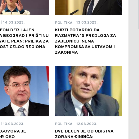
14.03.2023.
13.03.2023.
POLITIKA
|
|
 FON DER LAJEN
KURTI POTVRDIO DA
 BEOGRAD I PRIŠTINU
RAZMATRA 15 PREDLOGA ZA
VATE PLAN: PRILIKA ZA
ZAJEDNICU: NEMA
NOST CELOG REGIONA
KOMPROMISA SA USTAVOM I
ZAKONIMA
13.03.2023.
12.03.2023.
POLITIKA
|
|
ZGOVORA JE
DVE DECENIJE OD UBISTVA
R OKO
ZORANA ĐINĐIĆA: