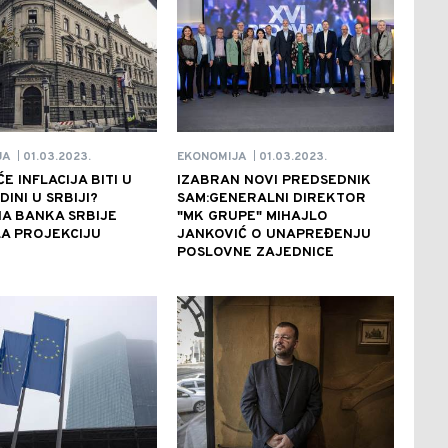
01.03.2023.
01.03.2023.
JA
EKONOMIJA
|
|
E INFLACIJA BITI U
IZABRAN NOVI PREDSEDNIK
DINI U SRBIJI?
SAM:GENERALNI DIREKTOR
A BANKA SRBIJE
"MK GRUPE" MIHAJLO
A PROJEKCIJU
JANKOVIĆ O UNAPREĐENJU
POSLOVNE ZAJEDNICE