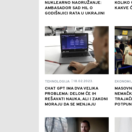
NUKLEARNO NAORUŽANJE:
KOLIKO 
AMBASADOR SAD HIL O
KAKVE Ć
GODIŠNJICI RATA U UKRAJINI
18.02.2023.
TEHNOLOGIJA
EKONOMI
|
CHAT GPT IMA DVA VELIKA
MASOVN
PROBLEMA: DELOM ĆE IH
NEMAČK
REŠAVATI NAUKA, ALI I ZAKONI
TRAJAĆ
MORAJU DA SE MENJAJU
POTPUN