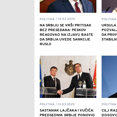
14.03.2023.
POLITIKA
POLITIKA
|
NA SRBIJU SE VRŠI PRITISAK
URSULA
BEZ PRESEDANA: PESKOV
POZVALA
REAGOVAO NA IZJAVU BASTE
DA PRIH
DA SRBIJA UVEDE SANKCIJE
STABIL
RUSIJI
13.03.2023.
POLITIKA
POLITIKA
|
SASTANAK LAJČAKA I VUČIĆA:
CILJ RA
PREDSEDNIK SRBIJE PONOVIO
DOGOVO