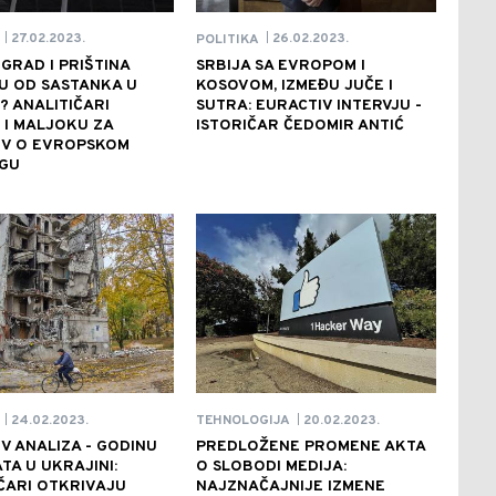
27.02.2023.
26.02.2023.
POLITIKA
|
|
GRAD I PRIŠTINA
SRBIJA SA EVROPOM I
U OD SASTANKA U
KOSOVOM, IZMEĐU JUČE I
? ANALITIČARI
SUTRA: EURACTIV INTERVJU -
 I MALJOKU ZA
ISTORIČAR ČEDOMIR ANTIĆ
IV O EVROPSKOM
GU
24.02.2023.
20.02.2023.
TEHNOLOGIJA
|
|
V ANALIZA - GODINU
PREDLOŽENE PROMENE AKTA
TA U UKRAJINI:
O SLOBODI MEDIJA:
ČARI OTKRIVAJU
NAJZNAČAJNIJE IZMENE