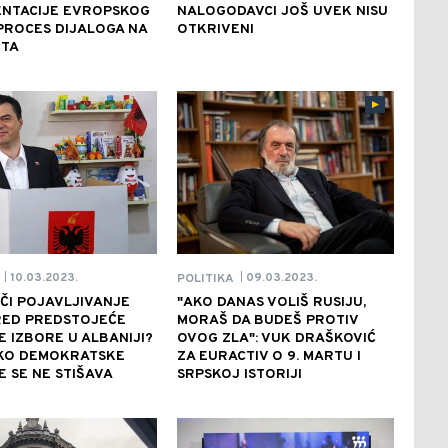
ENTACIJE EVROPSKOG
NALOGODAVCI JOŠ UVEK NISU
PROCES DIJALOGA NA
OTKRIVENI
UTA
10.03.2023.
09.03.2023.
POLITIKA
|
|
ČI POJAVLJIVANJE
"AKO DANAS VOLIŠ RUSIJU,
RED PREDSTOJEĆE
MORAŠ DA BUDEŠ PROTIV
 IZBORE U ALBANIJI?
OVOG ZLA": VUK DRAŠKOVIĆ
KO DEMOKRATSKE
ZA EURACTIV O 9. MARTU I
 SE NE STIŠAVA
SRPSKOJ ISTORIJI