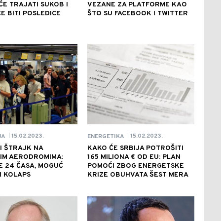
ĆE TRAJATI SUKOB I
VEZANE ZA PLATFORME KAO
E BITI POSLEDICE
ŠTO SU FACEBOOK I TWITTER
15.02.2023.
15.02.2023.
JA
ENERGETIKA
|
|
I ŠTRAJK NA
KAKO ĆE SRBIJA POTROŠITI
IM AERODROMIMA:
165 MILIONA € OD EU: PLAN
E 24 ČASA, MOGUĆ
POMOĆI ZBOG ENERGETSKE
I KOLAPS
KRIZE OBUHVATA ŠEST MERA