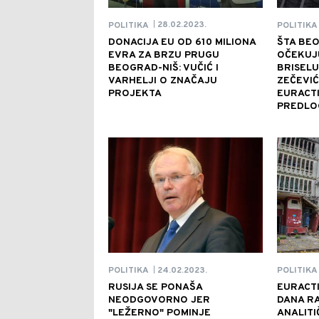
28.02.2023.
POLITIKA
POLITIKA
|
DONACIJA EU OD 610 MILIONA
ŠTA BEO
EVRA ZA BRZU PRUGU
OČEKUJ
BEOGRAD-NIŠ: VUČIĆ I
BRISELU
VARHELJI O ZNAČAJU
ZEČEVIĆ
PROJEKTA
EURACT
PREDLO
24.02.2023.
POLITIKA
POLITIKA
|
RUSIJA SE PONAŠA
EURACTI
NEODGOVORNO JER
DANA RA
"LEŽERNO" POMINJE
ANALITI