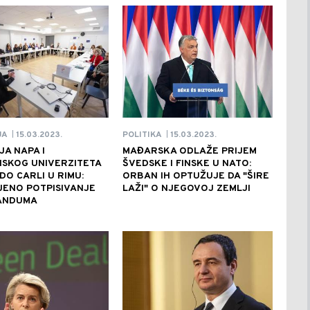
15.03.2023.
15.03.2023.
JA
POLITIKA
|
|
A NAPA I
MAĐARSKA ODLAŽE PRIJEM
NSKOG UNIVERZITETA
ŠVEDSKE I FINSKE U NATO:
IDO CARLI U RIMU:
ORBAN IH OPTUŽUJE DA "ŠIRE
JENO POTPISIVANJE
LAŽI" O NJEGOVOJ ZEMLJI
ANDUMA