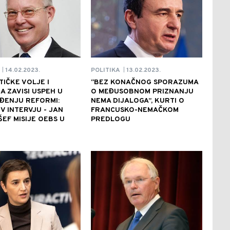
14.02.2023.
13.02.2023.
POLITIKA
|
|
TIČKE VOLJE I
“BEZ KONAČNOG SPORAZUMA
 ZAVISI USPEH U
O MEĐUSOBNOM PRIZNANJU
ĐENJU REFORMI:
NEMA DIJALOGA”, KURTI O
V INTERVJU - JAN
FRANCUSKO-NEMAČKOM
ŠEF MISIJE OEBS U
PREDLOGU