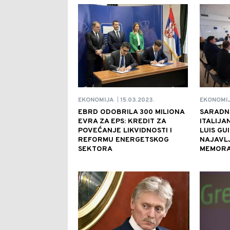
15.03.2023.
EKONOMIJA
EKONOMI
|
EBRD ODOBRILA 300 MILIONA
SARADNJ
EVRA ZA EPS: KREDIT ZA
ITALIJA
POVEĆANJE LIKVIDNOSTI I
LUIS GU
REFORMU ENERGETSKOG
NAJAVL
SEKTORA
MEMOR