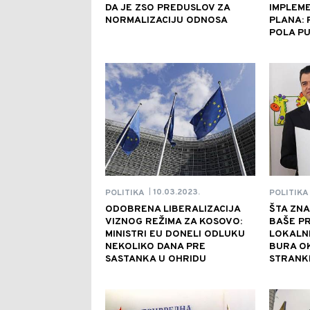
DA JE ZSO PREDUSLOV ZA
IMPLEM
NORMALIZACIJU ODNOSA
PLANA: 
POLA P
10.03.2023.
POLITIKA
POLITIKA
|
ODOBRENA LIBERALIZACIJA
ŠTA ZNA
VIZNOG REŽIMA ZA KOSOVO:
BAŠE P
MINISTRI EU DONELI ODLUKU
LOKALNE
NEKOLIKO DANA PRE
BURA O
SASTANKA U OHRIDU
STRANKE