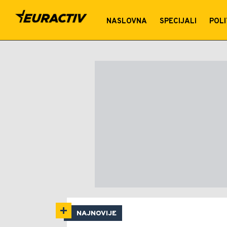
Tamara Milošević Grbić
NASLOVNA
SPECIJALI
POLI
NAJNOVIJE